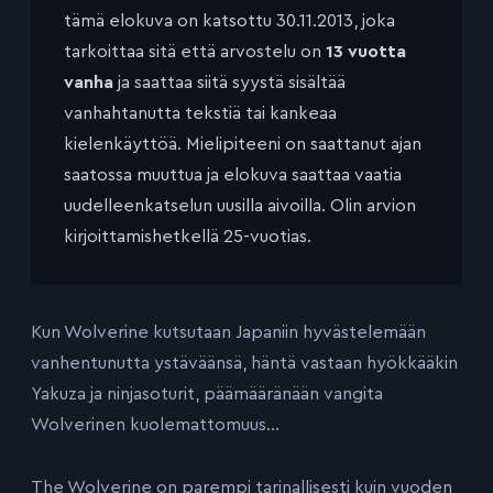
tämä elokuva on katsottu 30.11.2013, joka
tarkoittaa sitä että arvostelu on
13 vuotta
vanha
ja saattaa siitä syystä sisältää
vanhahtanutta tekstiä tai kankeaa
kielenkäyttöä. Mielipiteeni on saattanut ajan
saatossa muuttua ja elokuva saattaa vaatia
uudelleenkatselun uusilla aivoilla. Olin arvion
kirjoittamishetkellä 25-vuotias.
Kun Wolverine kutsutaan Japaniin hyvästelemään
vanhentunutta ystäväänsä, häntä vastaan hyökkääkin
Yakuza ja ninjasoturit, päämääränään vangita
Wolverinen kuolemattomuus…
The Wolverine on parempi tarinallisesti kuin vuoden