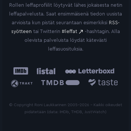
Rollen leffaprofiilit löytyvät lähes jokaisesta netin
leffapalvelusta. Saat ensimmäisenä tiedon uusista
arvioista kun pistät seurantaan esimerkiksi
RSS-
syötteen
tai Twitterin
#leffat
-hashtagin. Alla
olevista palveluista löydät kätevästi
leffasuosituksia.
IMDb
Listal
Letterboxd
Trakt
The
Taste.io
Movie
Database
© Copyright Roni Laukkarinen 2005-2026 - Kaikki oikeudet
pidätetään (data: IMDb, TMDB, JustWatch)