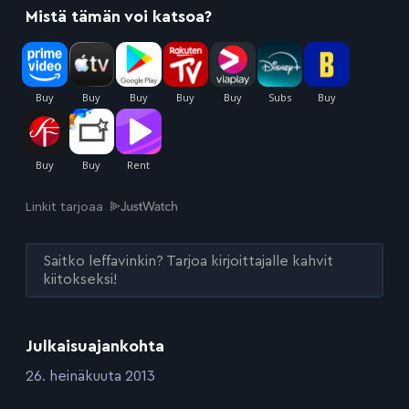
Mistä tämän voi katsoa?
Linkit tarjoaa
Saitko leffavinkin? Tarjoa kirjoittajalle kahvit
kiitokseksi!
Julkaisuajankohta
:
26. heinäkuuta 2013