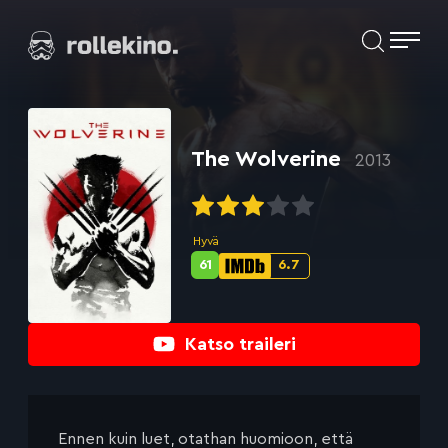
Siirry
Elokuvat ja elokuva-arviot | Rollekino.fi
suoraan
sisältöön
Fiilistelyä
lopputekstien
jälkeen.
The Wolverine
2013
Hyvä
61
6.7
Metascore-
IMDb-
pisteet:
pisteet:
Katso traileri
Ennen kuin luet, otathan huomioon, että