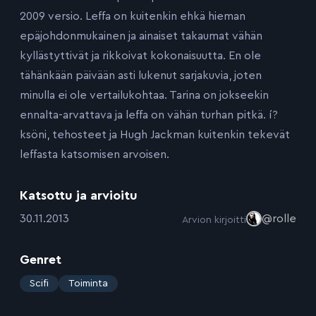
2009 versio. Leffa on kuitenkin ehkä hieman
epäjohdonmukainen ja ainaiset takaumat vähän
kyllästyttivät ja rikkoivat kokonaisuutta. En ole
tähänkään päivään asti lukenut sarjakuvia, joten
minulla ei ole vertailukohtaa. Tarina on jokseekin
ennalta-arvattava ja leffa on vähän turhan pitkä. í?
ksöni, tehosteet ja Hugh Jackman kuitenkin tekevät
leffasta katsomisen arvoisen.
Katsottu ja arvioitu
:
30.11.2013
@rolle
Arvion kirjoitti
Genret
:
Scifi
Toiminta