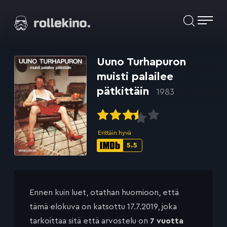
Siirry
Elokuvat ja elokuva-arviot | Rollekino.fi
suoraan
sisältöön
Fiilistelyä
lopputekstien
Uuno Turhapuron
jälkeen.
muisti palailee
pätkittäin
1983
Erittäin hyvä
5.5
IMDb-
pisteet:
Ennen kuin luet, otathan huomioon, että
tämä elokuva on katsottu 17.7.2019, joka
tarkoittaa sitä että arvostelu on
7 vuotta