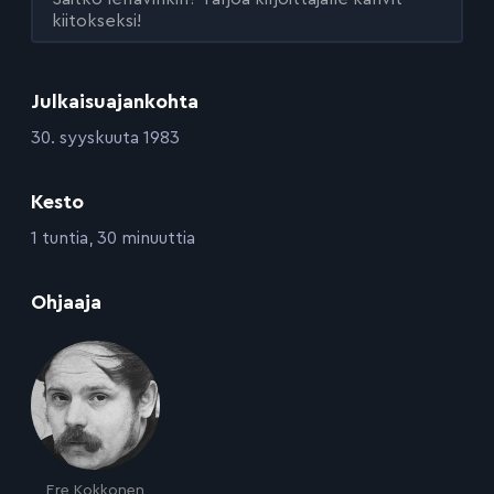
kiitokseksi!
Julkaisuajankohta
:
30. syyskuuta 1983
Kesto
:
1 tuntia, 30 minuuttia
:
Ohjaaja
Ere Kokkonen