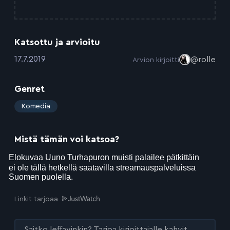
Katsottu ja arvioitu
:
17.7.2019
@rolle
Arvion kirjoitti
Genret
:
Komedia
Mistä tämän voi katsoa?
Linkit tarjoaa
Saitko leffavinkin? Tarjoa kirjoittajalle kahvit