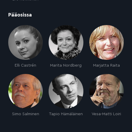
:
Pääosissa
Elli Castrén
Marita Nordberg
Marjatta Raita
Simo Salminen
Tapio Hämäläinen
Vesa-Matti Loiri