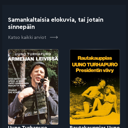
Samankaltaisia elokuvia, tai jotain
sinnepäin
Katso kaikki arviot
Uuno Turhapuro
Rautakauppias Uuno