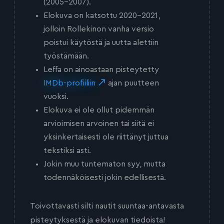
(2005-2007).
Elokuva on katsottu 2020-2021,
jolloin Rollekinon vanha versio
poistui käytöstä ja uutta alettiin
työstämään.
Leffa on ainoastaan pisteytetty
IMDb-profiiliin
ajan puutteen
vuoksi.
Elokuva ei ole ollut pidemmän
arvioimisen arvoinen tai siitä ei
yksinkertaisesti ole riittänyt juttua
tekstiksi asti.
Jokin muu tuntematon syy, mutta
todennäköisesti jokin edellisestä.
Toivottavasti silti nautit suuntaa-antavasta
pisteytyksestä ja elokuvan tiedoista!