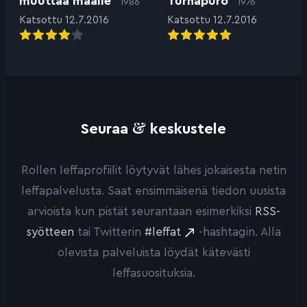
muuttaa maalle
Turhapuro
1986
1976
Katsottu 12.7.2016
Katsottu 12.7.2016
&
Seuraa
keskustele
Rollen leffaprofiilit löytyvät lähes jokaisesta netin
leffapalvelusta. Saat ensimmäisenä tiedon uusista
arvioista kun pistät seurantaan esimerkiksi
RSS-
syötteen
tai Twitterin
#leffat
-hashtagin. Alla
olevista palveluista löydät kätevästi
leffasuosituksia.