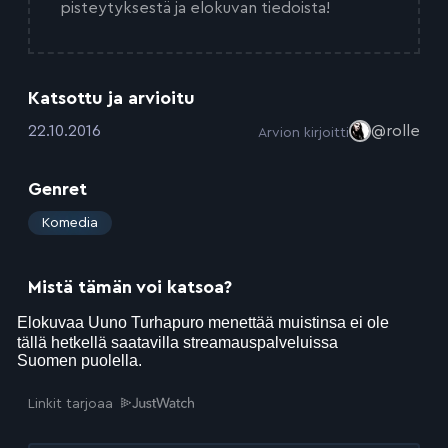
pisteytyksestä ja elokuvan tiedoista!
Katsottu ja arvioitu
:
22.10.2016
@rolle
Arvion kirjoitti
Genret
:
Komedia
Mistä tämän voi katsoa?
Linkit tarjoaa