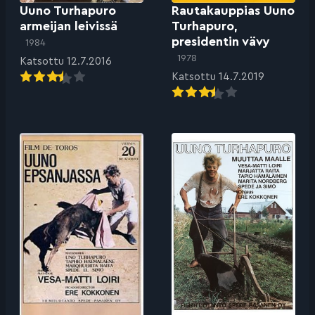
Uuno Turhapuro
Rautakauppias Uuno
armeijan leivissä
Turhapuro,
presidentin vävy
1984
1978
Katsottu 12.7.2016
Katsottu 14.7.2019