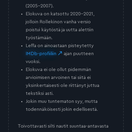
(2005-2007).
Elokuva on katsottu 2020-2021,
jolloin Rollekinon vanha versio
poistui käytöstä ja uutta alettiin
työstämään.
Leffa on ainoastaan pisteytetty
IMDb-profiiliin
ajan puutteen
vuoksi.
Elokuva ei ole ollut pidemmän
arvioimisen arvoinen tai siitä ei
yksinkertaisesti ole riittänyt juttua
tekstiksi asti.
Jokin muu tuntematon syy, mutta
todennäköisesti jokin edellisestä.
Toivottavasti silti nautit suuntaa-antavasta