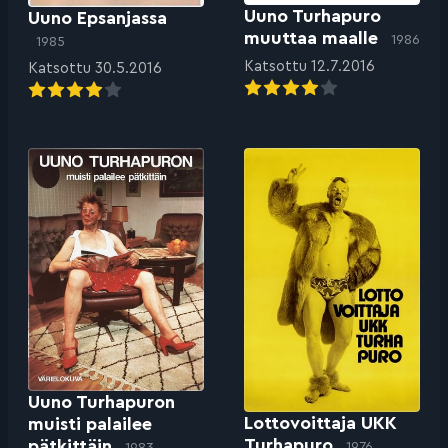
Uuno Turhapuro
Uuno Epsanjassa
muuttaa maalle
1986
1985
Katsottu 12.7.2016
Katsottu 30.5.2016
Uuno Turhapuron
Lottovoittaja UKK
muisti palailee
Turhapuro
pätkittäin
1976