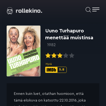
Siirry
Elokuvat ja elokuva-arviot | Rollekino.fi
suoraan
sisältöön
Fiilistelyä
lopputekstien
jälkeen.
Uuno Turhapuro
menettää muistinsa
1982
Hyvä
5.8
IMDb-
pisteet:
Ennen kuin luet, otathan huomioon, että
tämä elokuva on katsottu 22.10.2016, joka