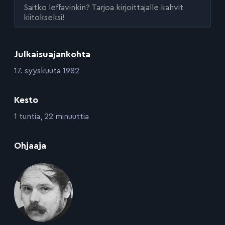
Saitko leffavinkin? Tarjoa kirjoittajalle kahvit
kiitokseksi!
Julkaisuajankohta
:
17. syyskuuta 1982
Kesto
:
1 tuntia, 22 minuuttia
:
Ohjaaja