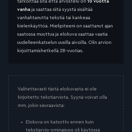
tarkoittaa sitä että arvostelu on
10 vuotta
vanha
ja saattaa siitä syystä sisältää
vanhahtanutta tekstiä tai kankeaa
kielenkäyttöä. Mielipiteeni on saattanut ajan
saatossa muuttua ja elokuva saattaa vaatia
uudelleenkatselun uusilla aivoilla. Olin arvion
kirjoittamishetkellä 28-vuotias.
Valitettavasti tästä elokuvasta ei ole
kirjoitettu tekstiarviota. Syynä voivat olla
mm. jokin seuraavista:
Elokuva on katsottu ennen kuin
tekstiarvio-ominaisuus oli käytössä