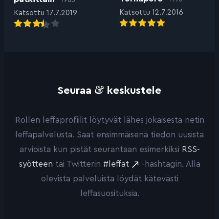
1983
Katsottu 12.7.2016
Katsottu 17.7.2019
&
Seuraa
keskustele
Rollen leffaprofiilit löytyvät lähes jokaisesta netin
leffapalvelusta. Saat ensimmäisenä tiedon uusista
arvioista kun pistät seurantaan esimerkiksi
RSS-
syötteen
tai Twitterin
#leffat
-hashtagin. Alla
olevista palveluista löydät kätevästi
leffasuosituksia.