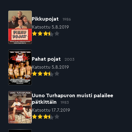
Pikkupojat
1986
Katsottu 5.8.2019
Pahat pojat
2003
Katsottu 5.8.2019
Uuno Turhapuron muisti palailee
pätkittäin
1983
Katsottu 17.7.2019