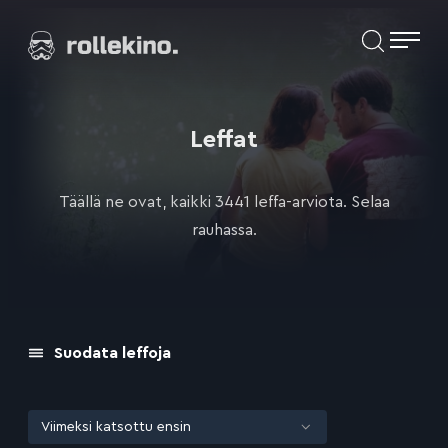
Siirry
Elokuvat ja elokuva-arviot | Rollekino.fi
suoraan
sisältöön
Fiilistelyä
lopputekstien
jälkeen.
Leffat
Täällä ne ovat, kaikki 3441 leffa-arviota. Selaa
rauhassa.
Suodata leffoja