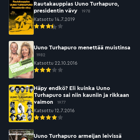
Rautakauppias Uuno Turhapuro,
presidentin vävy
1978
Katsottu 14.7.2019
Uuno Turhapuro menettää muistinsa
1982
Katsottu 22.10.2016
Häpy endkö? Eli kuinka Uuno
Turhapuro sai niin kauniin ja rikkaan
vaimon
1977
Katsottu 12.7.2016
Uuno Turhapuro armeijan leivissä