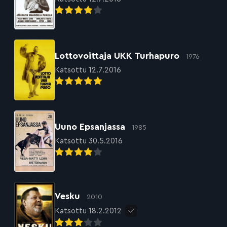
Lottovoittaja UKK Turhapuro
1976
Katsottu 12.7.2016
Uuno Epsanjassa
1985
Katsottu 30.5.2016
Vesku
2010
Katsottu 18.2.2012