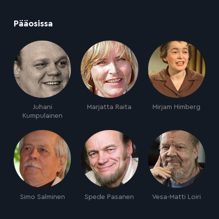
:
Pääosissa
Juhani
Marjatta Raita
Mirjam Himberg
Kumpulainen
Simo Salminen
Spede Pasanen
Vesa-Matti Loiri