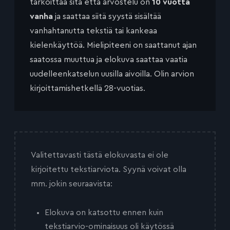
tarkoittaa sitä että arvostelu on
10 vuotta
vanha
ja saattaa siitä syystä sisältää
vanhahtanutta tekstiä tai kankeaa
kielenkäyttöä. Mielipiteeni on saattanut ajan
saatossa muuttua ja elokuva saattaa vaatia
uudelleenkatselun uusilla aivoilla. Olin arvion
kirjoittamishetkellä 28-vuotias.
Valitettavasti tästä elokuvasta ei ole
kirjoitettu tekstiarviota. Syynä voivat olla
mm. jokin seuraavista:
Elokuva on katsottu ennen kuin
tekstiarvio-ominaisuus oli käytössä