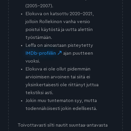
(2005-2007).
Elokuva on katsottu 2020-2021,
jolloin Rollekinon vanha versio
poistui käytöstä ja uutta alettiin
työstämään.
Leffa on ainoastaan pisteytetty
IMDb-profiiliin
ajan puutteen
vuoksi.
Elokuva ei ole ollut pidemmän
arvioimisen arvoinen tai siitä ei
yksinkertaisesti ole riittänyt juttua
tekstiksi asti.
Jokin muu tuntematon syy, mutta
todennäköisesti jokin edellisestä.
Toivottavasti silti nautit suuntaa-antavasta