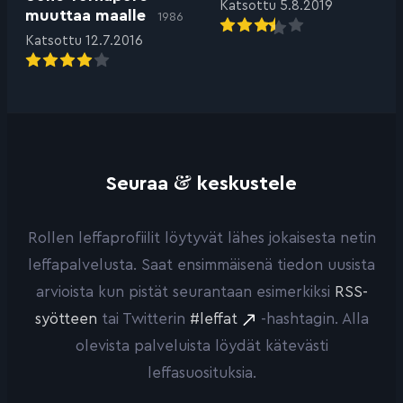
Katsottu 5.8.2019
muuttaa maalle
1986
Katsottu 12.7.2016
&
Seuraa
keskustele
Rollen leffaprofiilit löytyvät lähes jokaisesta netin
leffapalvelusta. Saat ensimmäisenä tiedon uusista
arvioista kun pistät seurantaan esimerkiksi
RSS-
syötteen
tai Twitterin
#leffat
-hashtagin. Alla
olevista palveluista löydät kätevästi
leffasuosituksia.