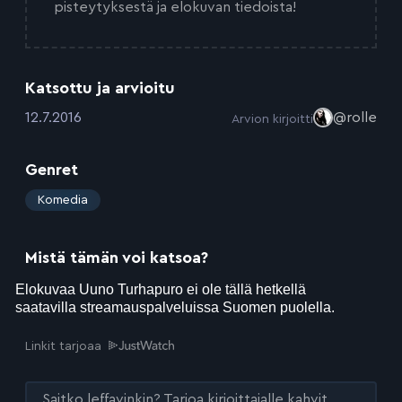
pisteytyksestä ja elokuvan tiedoista!
Katsottu ja arvioitu
:
12.7.2016
@rolle
Arvion kirjoitti
Genret
:
Komedia
Mistä tämän voi katsoa?
Linkit tarjoaa
Saitko leffavinkin? Tarjoa kirjoittajalle kahvit