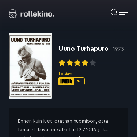
Siirry
Elokuvat ja elokuva-arviot | Rollekino.fi
suoraan
sisältöön
Fiilistelyä
lopputekstien
jälkeen.
Uuno Turhapuro
1973
Loistava
6.1
IMDb-
pisteet:
Ennen kuin luet, otathan huomioon, että
tämä elokuva on katsottu 12.7.2016, joka