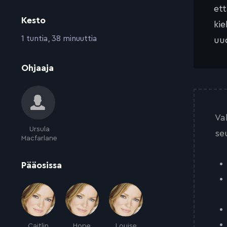
et
Kesto
kie
:
1 tuntia, 38 minuuttia
uud
:
Ohjaaja
Va
Ursula
se
Macfarlane
:
Pääosissa
Caitlin
Hope
Louise