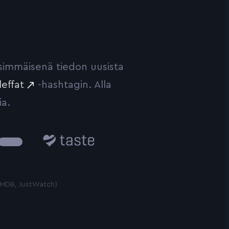
ensimmäisenä tiedon uusista
leffat
-hashtagin. Alla
ia.
Taste.io
 TMDB, JustWatch)