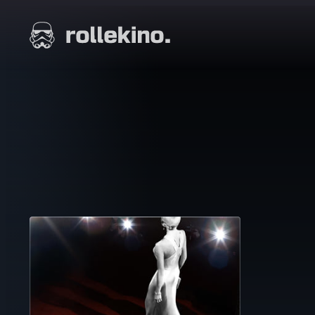
Siirry
suoraan
Elokuvat ja elokuva-arviot | Rollekino.fi
sisältöön
Fiilistelyä
lopputekstien
jälkeen.