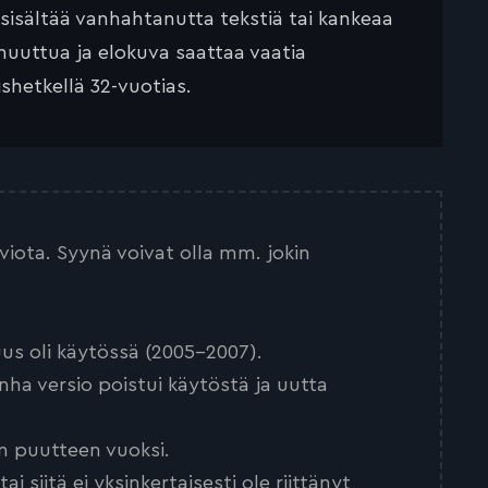
 sisältää vanhahtanutta tekstiä tai kankeaa
muuttua ja elokuva saattaa vaatia
ishetkellä 32-vuotias.
arviota. Syynä voivat olla mm. jokin
us oli käytössä (2005-2007).
nha versio poistui käytöstä ja uutta
n puutteen vuoksi.
 siitä ei yksinkertaisesti ole riittänyt