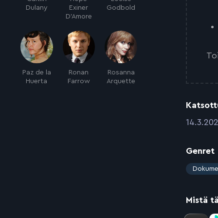
Dulany
Exiner
Godbold
D'Amore
To
Paz de la
Ronan
Rosanna
Huerta
Farrow
Arquette
Katsott
:
14.3.20
Genret
:
Dokume
Mistä t