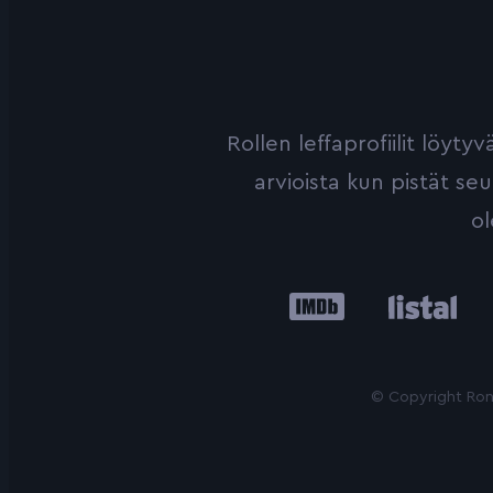
Rollen leffaprofiilit löyt
arvioista kun pistät se
ol
IMDb
Listal
Le
© Copyright Roni