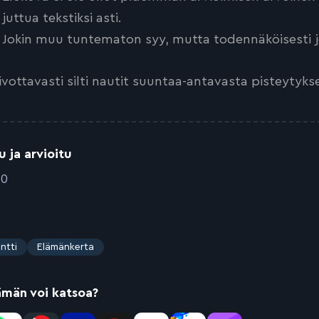
juttua tekstiksi asti.
Jokin muu tuntematon syy, mutta todennäköisesti jo
ivottavasti silti nautit suuntaa-antavasta pisteytyks
u ja arvioitu
20
ntti
Elämänkerta
ämän voi katsoa?