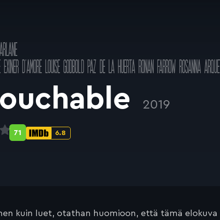
ARLANE
E EXINER D'AMORE
LOUISE GODBOLD
PAZ DE LA HUERTA
RONAN FARROW
ROSANNA ARQUE
touchable
2019
71
6.8
Metascore-
IMDb-
pisteet:
pisteet:
en kuin luet, otathan huomioon, että tämä elokuva on