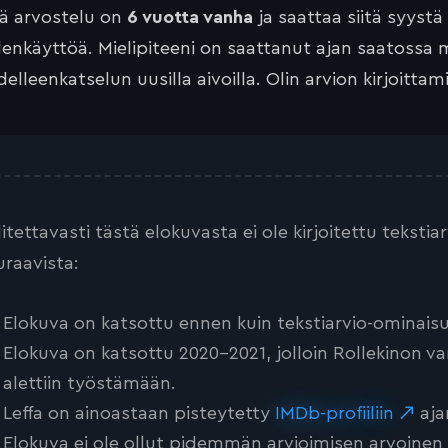
tä arvostelu on
6 vuotta vanha
ja saattaa siitä syystä
lenkäyttöä. Mielipiteeni on saattanut ajan saatossa 
elleenkatselun uusilla aivoilla. Olin arvion kirjoittam
litettavasti tästä elokuvasta ei ole kirjoitettu teksti
uraavista:
Elokuva on katsottu ennen kuin tekstiarvio-ominaisu
Elokuva on katsottu 2020-2021, jolloin Rollekinon va
alettiin työstämään.
Leffa on ainoastaan pisteytetty
IMDb-profiiliin
aja
Elokuva ei ole ollut pidemmän arvioimisen arvoinen tai