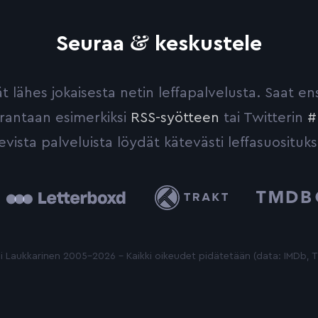
&
Seuraa
keskustele
yvät lähes jokaisesta netin leffapalvelusta. Saat 
urantaan esimerkiksi
RSS-syötteen
tai Twitterin
#
evista palveluista löydät kätevästi leffasuosituks
tterboxd
Trakt
The
Movie
Database
 Laukkarinen 2005-2026 - Kaikki oikeudet pidätetään (data: IMDb,