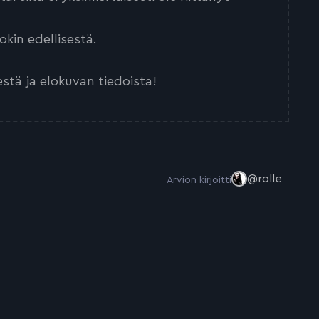
kin edellisestä.
estä ja elokuvan tiedoista!
@rolle
Arvion kirjoitti