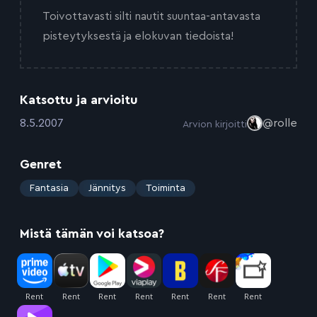
Toivottavasti silti nautit suuntaa-antavasta
pisteytyksestä ja elokuvan tiedoista!
Katsottu ja arvioitu
:
8.5.2007
@rolle
Arvion kirjoitti
Genret
:
Fantasia
Jännitys
Toiminta
Mistä tämän voi katsoa?