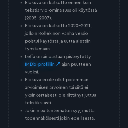
Elokuva on katsottu ennen kuin
tekstiarvio-ominaisuus oli käytössä
(2005-2007).
Elokuva on katsottu 2020-2021,
jolloin Rollekinon vanha versio
poistui käytöstä ja uutta alettiin
työstämään.
Leffa on ainoastaan pisteytetty
IMDb-profiiliin
ajan puutteen
vuoksi.
Elokuva ei ole ollut pidemmän
arvioimisen arvoinen tai siitä ei
yksinkertaisesti ole riittänyt juttua
tekstiksi asti.
Jokin muu tuntematon syy, mutta
todennäköisesti jokin edellisestä.