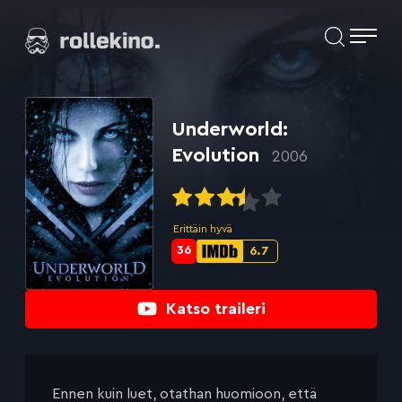
Siirry
Elokuvat ja elokuva-arviot | Rollekino.fi
suoraan
sisältöön
Fiilistelyä
lopputekstien
jälkeen.
Underworld:
Evolution
2006
Erittäin hyvä
36
6.7
Metascore-
IMDb-
pisteet:
pisteet:
Katso traileri
Ennen kuin luet, otathan huomioon, että