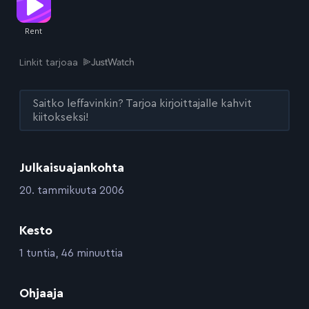
Linkit tarjoaa
Saitko leffavinkin? Tarjoa kirjoittajalle kahvit
kiitokseksi!
Julkaisuajankohta
:
20. tammikuuta 2006
Kesto
:
1 tuntia, 46 minuuttia
:
Ohjaaja