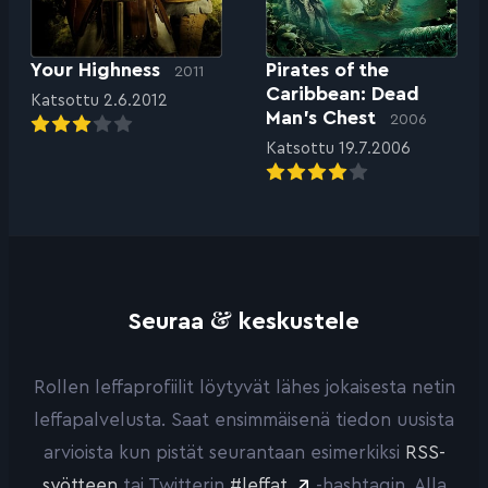
Your Highness
Pirates of the
2011
Caribbean: Dead
Katsottu 2.6.2012
Man’s Chest
2006
Katsottu 19.7.2006
&
Seuraa
keskustele
Rollen leffaprofiilit löytyvät lähes jokaisesta netin
leffapalvelusta. Saat ensimmäisenä tiedon uusista
arvioista kun pistät seurantaan esimerkiksi
RSS-
syötteen
tai Twitterin
#leffat
-hashtagin. Alla