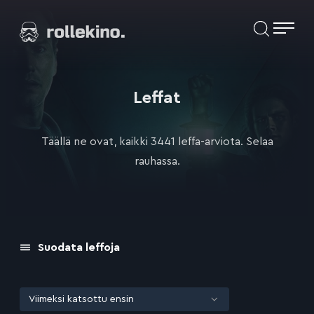
Siirry
Elokuvat ja elokuva-arviot | Rollekino.fi
suoraan
sisältöön
Fiilistelyä
lopputekstien
jälkeen.
Leffat
Täällä ne ovat, kaikki 3441 leffa-arviota. Selaa
rauhassa.
Suodata leffoja