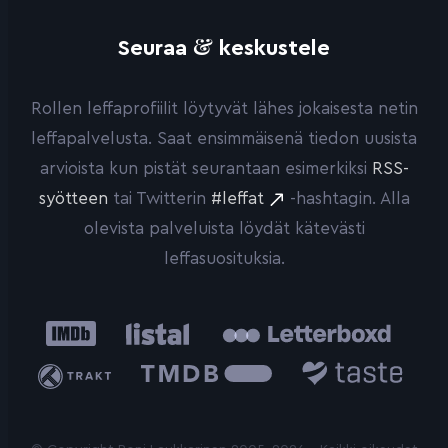
&
Seuraa
keskustele
Rollen leffaprofiilit löytyvät lähes jokaisesta netin
leffapalvelusta. Saat ensimmäisenä tiedon uusista
arvioista kun pistät seurantaan esimerkiksi
RSS-
syötteen
tai Twitterin
#leffat
-hashtagin. Alla
olevista palveluista löydät kätevästi
leffasuosituksia.
IMDb
Listal
Letterboxd
Trakt
The
Taste.io
Movie
Database