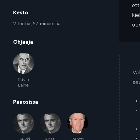
et
Kesto
kie
:
2 tuntia, 57 minuuttia
uud
:
Ohjaaja
Va
Edvin
se
Laine
:
Pääosissa
Heikki
Kosti
Pentti