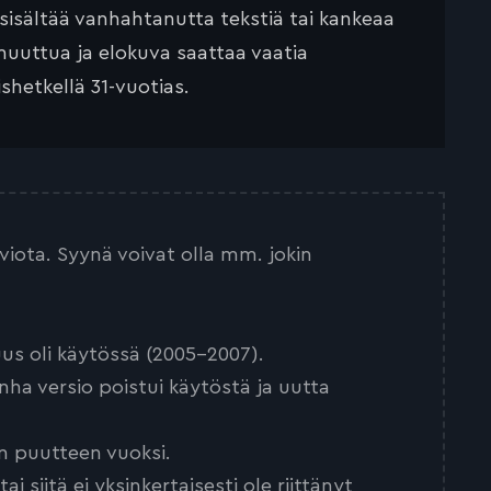
 sisältää vanhahtanutta tekstiä tai kankeaa
muuttua ja elokuva saattaa vaatia
ishetkellä 31-vuotias.
arviota. Syynä voivat olla mm. jokin
us oli käytössä (2005-2007).
nha versio poistui käytöstä ja uutta
n puutteen vuoksi.
 siitä ei yksinkertaisesti ole riittänyt