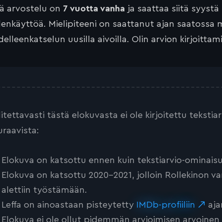
tä arvostelu on
7 vuotta vanha
ja saattaa siitä syystä
lenkäyttöä. Mielipiteeni on saattanut ajan saatossa 
elleenkatselun uusilla aivoilla. Olin arvion kirjoittam
litettavasti tästä elokuvasta ei ole kirjoitettu teksti
uraavista:
Elokuva on katsottu ennen kuin tekstiarvio-ominaisu
Elokuva on katsottu 2020-2021, jolloin Rollekinon va
alettiin työstämään.
Leffa on ainoastaan pisteytetty
IMDb-profiiliin
aja
Elokuva ei ole ollut pidemmän arvioimisen arvoinen tai