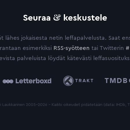
&
Seuraa
keskustele
yvät lähes jokaisesta netin leffapalvelusta. Saat 
urantaan esimerkiksi
RSS-syötteen
tai Twitterin
#
evista palveluista löydät kätevästi leffasuosituks
tterboxd
Trakt
The
Movie
Database
 Laukkarinen 2005-2026 - Kaikki oikeudet pidätetään (data: IMDb,