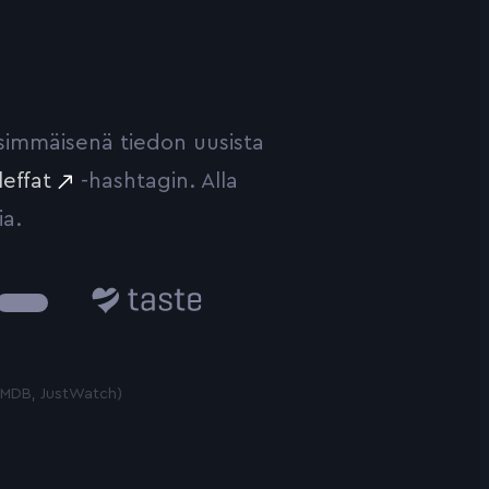
ensimmäisenä tiedon uusista
leffat
-hashtagin. Alla
ia.
Taste.io
 TMDB, JustWatch)