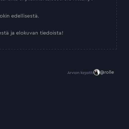
kin edellisestä.
estä ja elokuvan tiedoista!
@rolle
Arvion kirjoitti