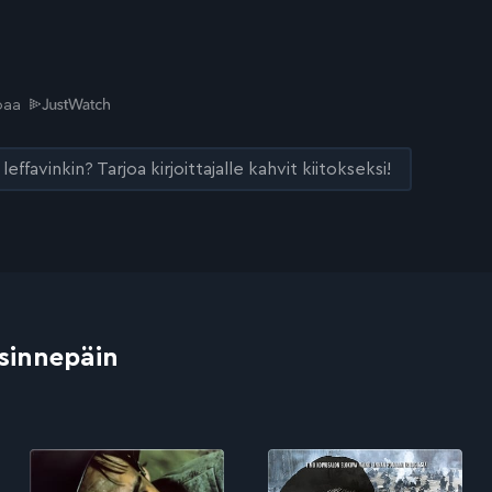
joaa
leffavinkin? Tarjoa kirjoittajalle kahvit kiitokseksi!
 sinnepäin