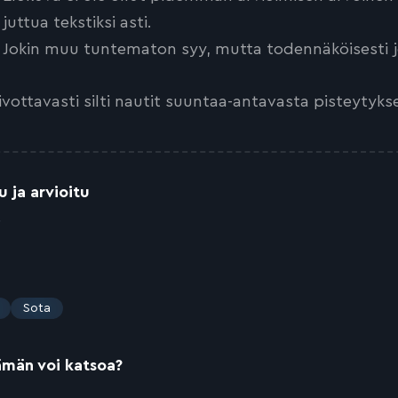
juttua tekstiksi asti.
Jokin muu tuntematon syy, mutta todennäköisesti jo
ivottavasti silti nautit suuntaa-antavasta pisteytyks
u ja arvioitu
9
Sota
ämän voi katsoa?