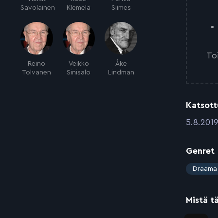
Savolainen
Klemelä
Siimes
To
Reino
Veikko
Åke
Tolvanen
Sinisalo
Lindman
Katsott
:
5.8.201
Genret
:
Draama
Mistä t