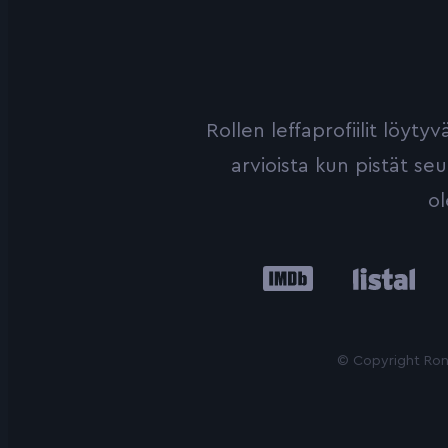
Rollen leffaprofiilit löyt
arvioista kun pistät se
ol
IMDb
Listal
Le
© Copyright Roni