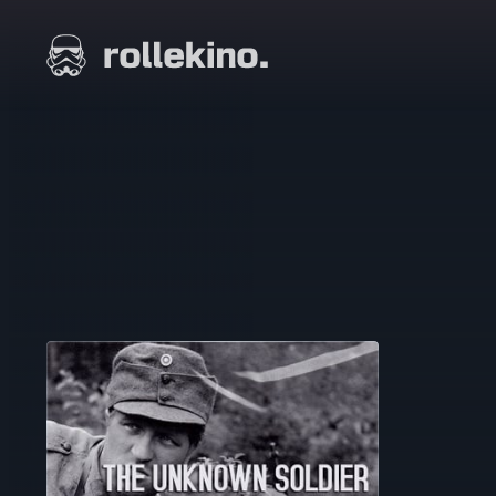
Siirry
suoraan
Elokuvat ja elokuva-arviot | Rollekino.fi
sisältöön
Fiilistelyä
lopputekstien
jälkeen.