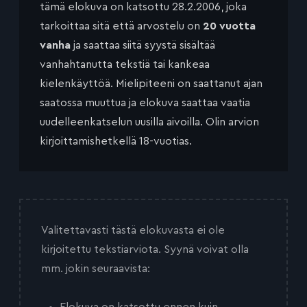
tämä elokuva on katsottu 28.2.2006, joka
tarkoittaa sitä että arvostelu on
20 vuotta
vanha
ja saattaa siitä syystä sisältää
vanhahtanutta tekstiä tai kankeaa
kielenkäyttöä. Mielipiteeni on saattanut ajan
saatossa muuttua ja elokuva saattaa vaatia
uudelleenkatselun uusilla aivoilla. Olin arvion
kirjoittamishetkellä 18-vuotias.
Valitettavasti tästä elokuvasta ei ole
kirjoitettu tekstiarviota. Syynä voivat olla
mm. jokin seuraavista:
Elokuva on katsottu ennen kuin