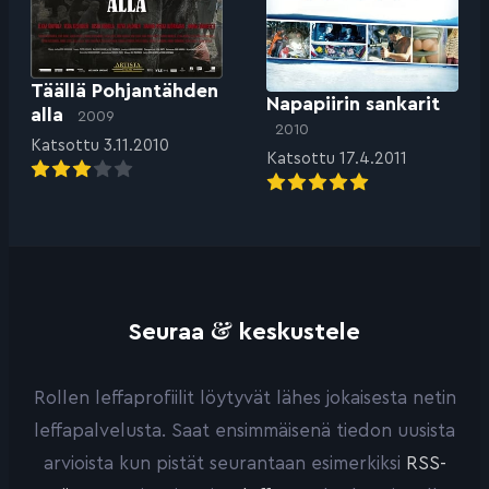
Täällä Pohjantähden
Napapiirin sankarit
alla
2009
2010
Katsottu 3.11.2010
Katsottu 17.4.2011
&
Seuraa
keskustele
Rollen leffaprofiilit löytyvät lähes jokaisesta netin
leffapalvelusta. Saat ensimmäisenä tiedon uusista
arvioista kun pistät seurantaan esimerkiksi
RSS-