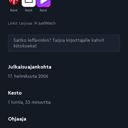
Linkit tarjoaa
Saitko leffavinkin? Tarjoa kirjoittajalle kahvit
kiitokseksi!
Julkaisuajankohta
:
17. helmikuuta 2006
Kesto
:
1 tuntia, 33 minuuttia
:
Ohjaaja