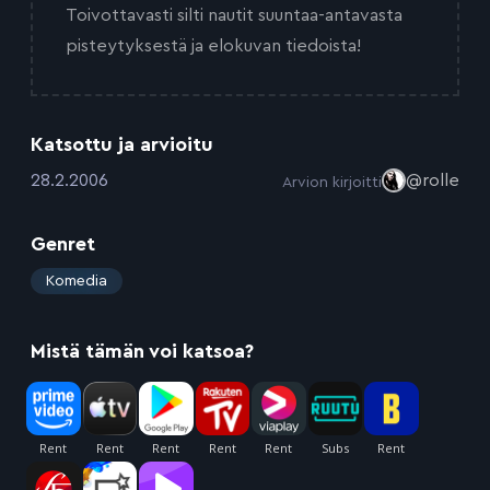
Toivottavasti silti nautit suuntaa-antavasta
pisteytyksestä ja elokuvan tiedoista!
Katsottu ja arvioitu
:
28.2.2006
@rolle
Arvion kirjoitti
Genret
:
Komedia
Mistä tämän voi katsoa?