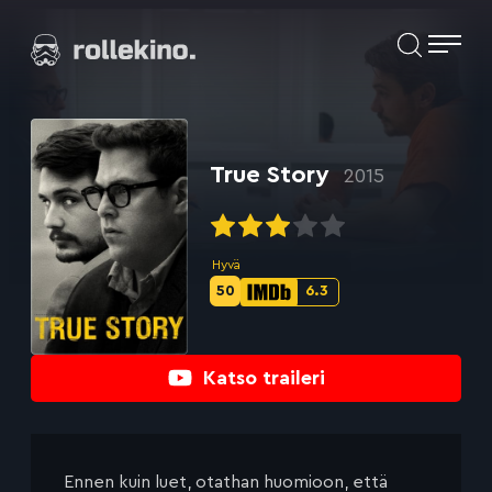
Siirry
Elokuvat ja elokuva-arviot | Rollekino.fi
suoraan
sisältöön
Fiilistelyä
lopputekstien
jälkeen.
True Story
2015
Hyvä
50
6.3
Metascore-
IMDb-
pisteet:
pisteet:
Katso traileri
Ennen kuin luet, otathan huomioon, että