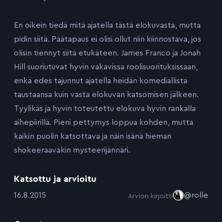
En oikein tiedä mitä ajatella tästä elokuvasta, mutta
pidin siitä. Päätapaus ei olisi ollut niin kiinnostava, jos
olisin tiennyt siitä etukäteen. James Franco ja Jonah
Hill suoriutuvat hyvin vakavissa roolisuorituksissaan,
enkä edes tajunnut ajatella heidän komediallista
taustaansa kuin vasta elokuvan katsomisen jälkeen.
Tyylikäs ja hyvin toteutettu elokuva hyvin rankalla
aihepiirillä. Pieni pettymys loppua kohden, mutta
kaikin puolin katsottava ja näin isänä hieman
shokeeraavakin mysteerijännäri.
Katsottu ja arvioitu
:
16.8.2015
@rolle
Arvion kirjoitti