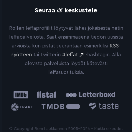
&
Seuraa
keskustele
Rollen leffaprofiilit löytyvät lähes jokaisesta netin
leffapalvelusta. Saat ensimmäisenä tiedon uusista
arvioista kun pistät seurantaan esimerkiksi
RSS-
syötteen
tai Twitterin
#leffat
-hashtagin. Alla
olevista palveluista löydät kätevästi
leffasuosituksia.
IMDb
Listal
Letterboxd
Trakt
The
Taste.io
Movie
Database
© Copyright Roni Laukkarinen 2005-2026 - Kaikki oikeudet