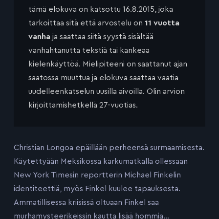
tämä elokuva on katsottu 16.8.2015, joka
tarkoittaa sitä että arvostelu on
11 vuotta
vanha
ja saattaa siitä syystä sisältää
vanhahtanutta tekstiä tai kankeaa
kielenkäyttöä. Mielipiteeni on saattanut ajan
saatossa muuttua ja elokuva saattaa vaatia
uudelleenkatselun uusilla aivoilla. Olin arvion
kirjoittamishetkellä 27-vuotias.
Christian Longoa epäillään perheensä surmaamisesta.
Käytettyään Meksikossa karkumatkalla ollessaan
New York Timesin reportterin Michael Finkelin
identiteettiä, myös Finkel kuulee tapauksesta.
Ammatillisessa kriisissä oltuaan Finkel saa
murhamysteerikeissin kautta lisää hommia…