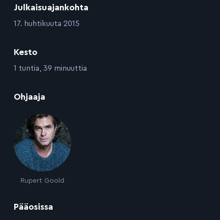
Julkaisuajankohta
:
17. huhtikuuta 2015
Kesto
:
1 tuntia, 39 minuuttia
:
Ohjaaja
Rupert Goold
:
Pääosissa