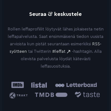
&
Seuraa
keskustele
Rollen leffaprofiilit löytyvät lähes jokaisesta netin
leffapalvelusta. Saat ensimmäisenä tiedon uusista
arvioista kun pistät seurantaan esimerkiksi
RSS-
syötteen
tai Twitterin
#leffat
-hashtagin. Alla
olevista palveluista löydät kätevästi
leffasuosituksia.
IMDb
Listal
Letterboxd
Trakt
The
Taste.io
Movie