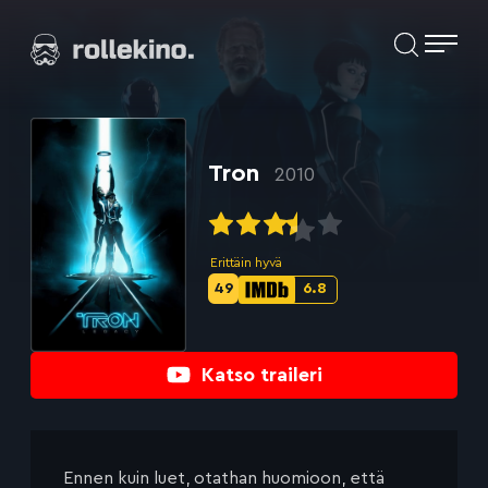
Siirry
Elokuvat ja elokuva-arviot | Rollekino.fi
suoraan
sisältöön
Fiilistelyä
lopputekstien
jälkeen.
Tron
2010
Erittäin hyvä
49
6.8
Metascore-
IMDb-
pisteet:
pisteet:
Katso traileri
Ennen kuin luet, otathan huomioon, että