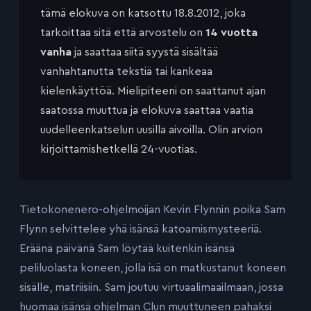
tämä elokuva on katsottu 18.8.2012, joka
tarkoittaa sitä että arvostelu on
14 vuotta
vanha
ja saattaa siitä syystä sisältää
vanhahtanutta tekstiä tai kankeaa
kielenkäyttöä. Mielipiteeni on saattanut ajan
saatossa muuttua ja elokuva saattaa vaatia
uudelleenkatselun uusilla aivoilla. Olin arvion
kirjoittamishetkellä 24-vuotias.
Tietokonenero-ohjelmoijan Kevin Flynnin poika Sam
Flynn selvittelee yhä isänsä katoamismysteeriä.
Eräänä päivänä Sam löytää kuitenkin isänsä
peliluolasta koneen, jolla isä on matkustanut koneen
sisälle, matriisiin. Sam joutuu virtuaalimaailmaan, jossa
huomaa isänsä ohjelman Clun muuttuneen pahaksi