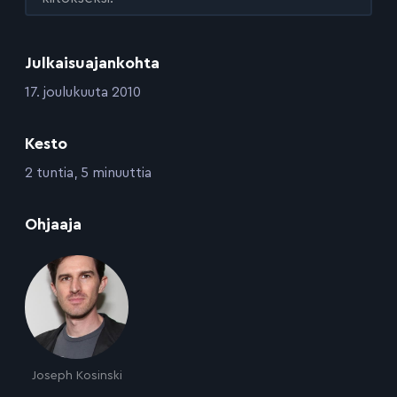
Julkaisuajankohta
:
17. joulukuuta 2010
Kesto
:
2 tuntia, 5 minuuttia
:
Ohjaaja
Joseph Kosinski