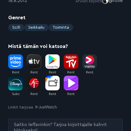
:
18.8.2012
@rolle
Arvion kirjoitti
Genret
:
Scifi
Seikkailu
Toiminta
Mistä tämän voi katsoa?
Linkit tarjoaa
Saitko leffavinkin? Tarjoa kirjoittajalle kahvit
kiitokseksi!