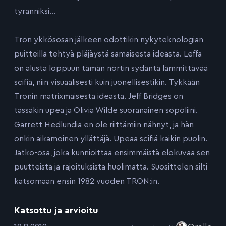
tyranniksi…
Tron ykkösosan jälkeen odottikin nykyteknologian
puitteilla tehtyä pläjäystä samaisesta ideasta. Leffa
on alusta loppuun tämän nörtin sydäntä lämmittävää
scifiä, niin visuaalisesti kuin juonellisestikin. Tykkään
Tronin matrixmaisesta ideasta. Jeff Bridges on
tässäkin upea ja Olivia Wilde suoranainen söpöliini.
Garrett Hedlundia en ole riittämiin nähnyt, ja hän
onkin aikamoinen yllättäjä. Upeaa scifiä kaikin puolin.
Jatko-osa, joka kunnioittaa ensimmäistä elokuvaa sen
puutteista ja rajoituksista huolimatta. Suosittelen silti
katsomaan ensin 1982 vuoden TRON:in.
Katsottu ja arvioitu