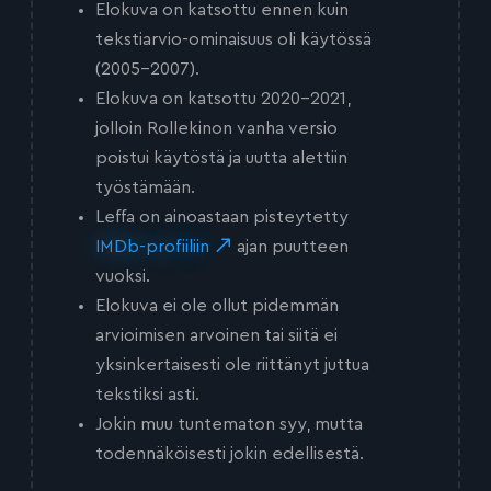
Elokuva on katsottu ennen kuin
tekstiarvio-ominaisuus oli käytössä
(2005-2007).
Elokuva on katsottu 2020-2021,
jolloin Rollekinon vanha versio
poistui käytöstä ja uutta alettiin
työstämään.
Leffa on ainoastaan pisteytetty
IMDb-profiiliin
ajan puutteen
vuoksi.
Elokuva ei ole ollut pidemmän
arvioimisen arvoinen tai siitä ei
yksinkertaisesti ole riittänyt juttua
tekstiksi asti.
Jokin muu tuntematon syy, mutta
todennäköisesti jokin edellisestä.