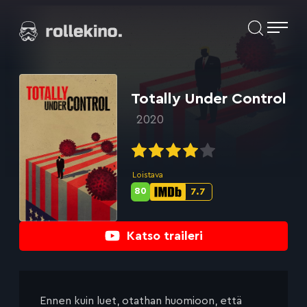
Siirry
Elokuvat ja elokuva-arviot | Rollekino.fi
suoraan
sisältöön
Fiilistelyä
lopputekstien
jälkeen.
Totally Under Control
2020
Loistava
80
7.7
Metascore-
IMDb-
pisteet:
pisteet:
Katso traileri
Ennen kuin luet, otathan huomioon, että