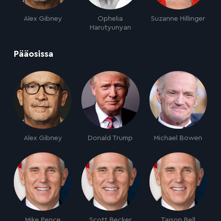
Alex Gibney
Ophelia
Suzanne Hillinger
Harutyunyan
:
Pääosissa
Alex Gibney
Donald Trump
Michael Bowen
Mike Pence
Scott Becker
Taison Bell