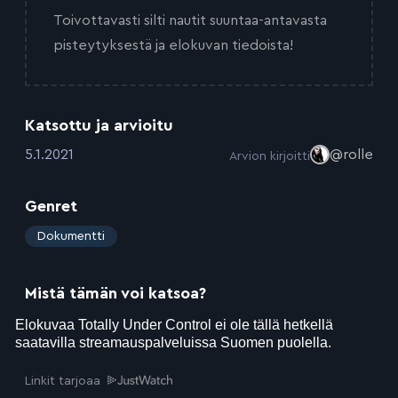
Toivottavasti silti nautit suuntaa-antavasta
pisteytyksestä ja elokuvan tiedoista!
Katsottu ja arvioitu
:
5.1.2021
@rolle
Arvion kirjoitti
Genret
:
Dokumentti
Mistä tämän voi katsoa?
Linkit tarjoaa