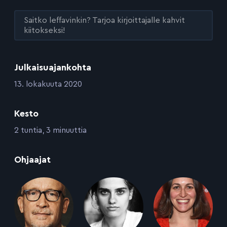
Saitko leffavinkin? Tarjoa kirjoittajalle kahvit
kiitokseksi!
Julkaisuajankohta
:
13. lokakuuta 2020
Kesto
:
2 tuntia, 3 minuuttia
:
Ohjaajat