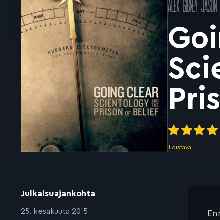
Pääosissa
ALEX GIBNEY
JASON 
Goi
Sci
Pri
Loistava
Julkaisuajankohta
:
25. kesäkuuta 2015
Enn