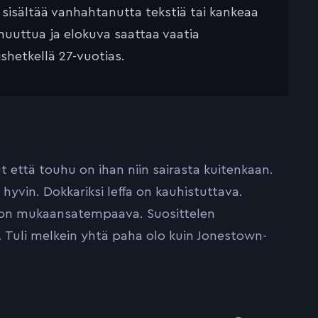
ä sisältää vanhahtanutta tekstiä tai kankeaa
muuttua ja elokuva saattaa vaatia
ishetkellä 27-vuotias.
ut että touhu on ihan niin sairasta kuitenkaan.
yvin. Dokkariksi leffa on kauhistuttava.
a on mukaansatempaava. Suosittelen
 Tuli melkein yhtä paha olo kuin Jonestown-