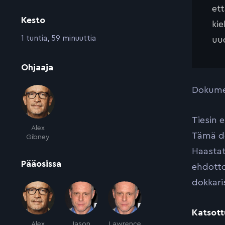
et
Kesto
kie
:
1 tuntia, 59 minuuttia
uud
:
Ohjaaja
Dokumen
Tiesin 
Alex
Tämä do
Gibney
Haastat
:
Pääosissa
ehdotto
dokkari
Katsott
Alex
Jason
Lawrence