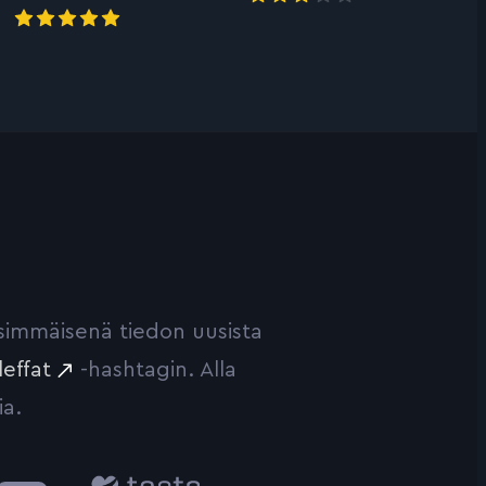
ensimmäisenä tiedon uusista
leffat
-hashtagin. Alla
ia.