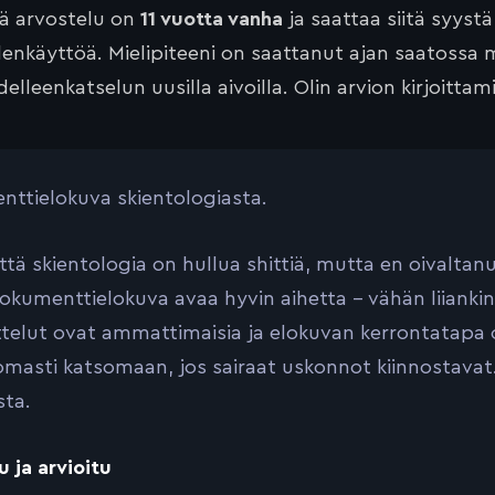
tä arvostelu on
11 vuotta vanha
ja saattaa siitä syyst
lenkäyttöä. Mielipiteeni on saattanut ajan saatossa 
elleenkatselun uusilla aivoilla. Olin arvion kirjoittam
ttielokuva skientologiasta.
että skientologia on hullua shittiä, mutta en oivaltan
kumenttielokuva avaa hyvin aihetta – vähän liiankin h
telut ovat ammattimaisia ja elokuvan kerrontatap
masti katsomaan, jos sairaat uskonnot kiinnostavat.
sta.
u ja arvioitu