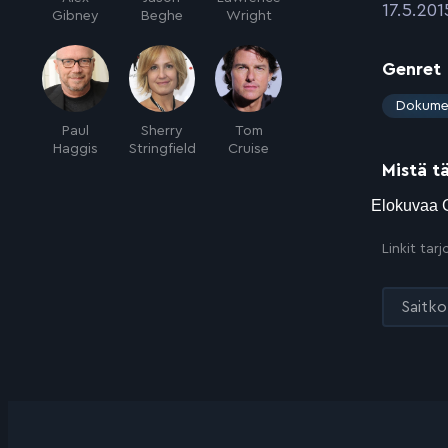
:
17.5.201
Gibney
Beghe
Wright
Genret
:
Dokume
Paul
Sherry
Tom
Haggis
Stringfield
Cruise
Mistä t
Linkit tar
Saitko 