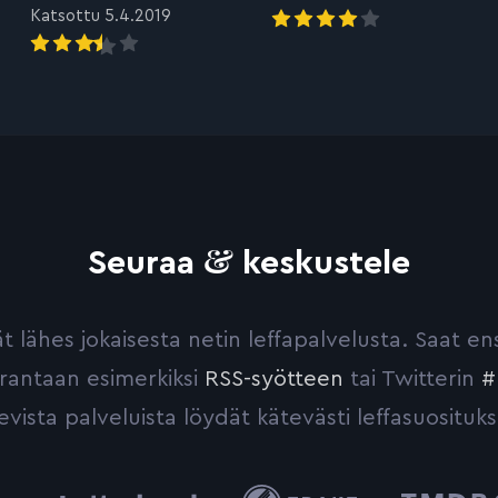
Katsottu 5.4.2019
&
Seuraa
keskustele
yvät lähes jokaisesta netin leffapalvelusta. Saat 
urantaan esimerkiksi
RSS-syötteen
tai Twitterin
#
evista palveluista löydät kätevästi leffasuosituks