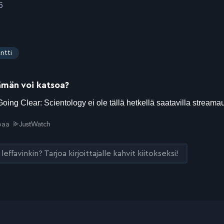
5
ntti
ämän voi katsoa?
joaa
leffavinkin? Tarjoa kirjoittajalle kahvit kiitokseksi!