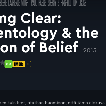
BEGHE
LAWRENCE WRIGHT
PAUL HAGGIS
SHERRY STRINGFIELD
TOM CRUISE
ng Clear:
entology & the
son of Belief
2015
80
8
Metascore-
IMDb-
pisteet:
pisteet:
en kuin luet, otathan huomioon, että tämä elokuva on