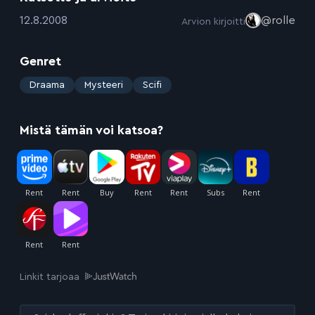
:
12.8.2008
@rolle
Arvion kirjoitti
Genret
:
Draama
Mysteeri
Scifi
Mistä tämän voi katsoa?
Linkit tarjoaa