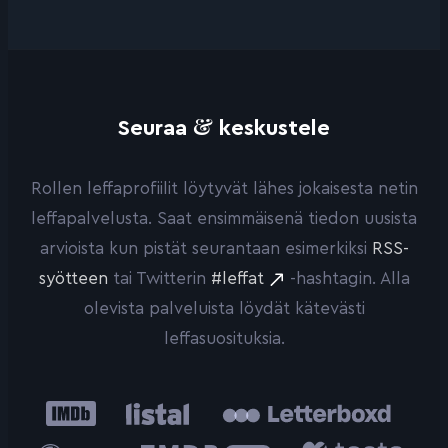
&
Seuraa
keskustele
Rollen leffaprofiilit löytyvät lähes jokaisesta netin
leffapalvelusta. Saat ensimmäisenä tiedon uusista
arvioista kun pistät seurantaan esimerkiksi
RSS-
syötteen
tai Twitterin
#leffat
-hashtagin. Alla
olevista palveluista löydät kätevästi
leffasuosituksia.
IMDb
Listal
Letterboxd