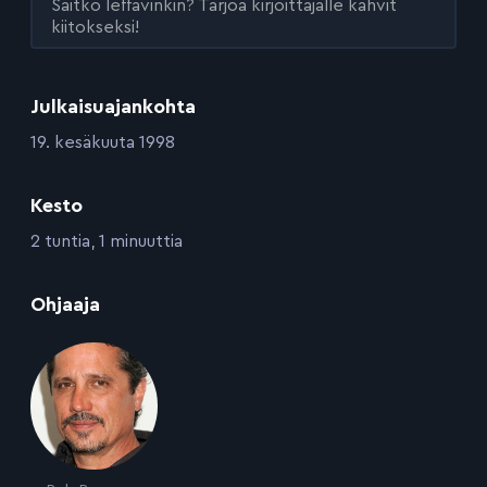
Saitko leffavinkin? Tarjoa kirjoittajalle kahvit
kiitokseksi!
Julkaisuajankohta
:
19. kesäkuuta 1998
Kesto
:
2 tuntia, 1 minuuttia
:
Ohjaaja