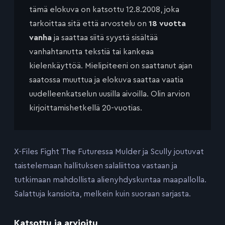
tämä elokuva on katsottu 12.8.2008, joka
tarkoittaa sitä että arvostelu on
18 vuotta
vanha
ja saattaa siitä syystä sisältää
vanhahtanutta tekstiä tai kankeaa
kielenkäyttöä. Mielipiteeni on saattanut ajan
saatossa muuttua ja elokuva saattaa vaatia
uudelleenkatselun uusilla aivoilla. Olin arvion
kirjoittamishetkellä 20-vuotias.
X-Files Fight The Futuressa Mulder ja Scully joutuvat
taistelemaan hallituksen salaliittoa vastaan ja
tutkimaan mahdollista alienyhdyskuntaa maapallolla.
Salattuja kansioita, melkein kuin suoraan sarjasta.
Katsottu ja arvioitu