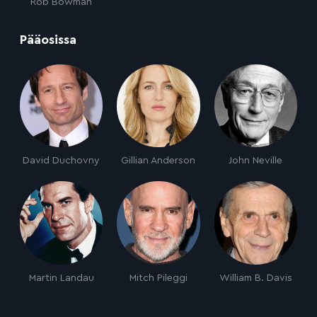
Rob Bowman
:
Pääosissa
David Duchovny
Gillian Anderson
John Neville
Martin Landau
Mitch Pileggi
William B. Davis