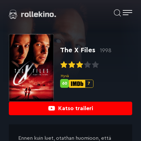
Siirry
Elokuvat ja elokuva-arviot | Rollekino.fi
suoraan
sisältöön
Fiilistelyä
lopputekstien
jälkeen.
The X Files
1998
Hyvä
60
7
Metascore-
IMDb-
pisteet:
pisteet:
Katso traileri
Ennen kuin luet, otathan huomioon, että