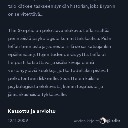
talo kätkee taakseen synkän historian, joka Bryanin
on selvitettävä…
The Skeptic on pelottava elokuva. Leffa sisältää
perinteistä psykologista kummittelukauhua. Pidin
leffan teemasta ja juonesta, sillä se sai katsojankin
epäilemään juttujen todenperäisyyttä. Leffa oli
helposti katsottava, ja sisälsi kivoja pieniä
vertahyytäviä koukkuja, jotka todellakin pistivät
pelkotunteen liikkeelle. Suosittelen kaikille
psykologisista elokuvista, kummitusjutuista, ja
jännärikauhuista tykkäävälle.
Katsottu ja arvioitu
:
12.11.2009
@rolle
Arvion kirjoitti