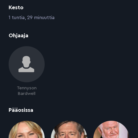
Kesto
:
1 tuntia, 29 minuuttia
:
Ohjaaja
Tennyson
Bardwell
:
Pääosissa