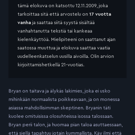
tämä elokuva on katsottu 12.11.2009, joka
tarkoittaa sitä että arvostelu on
17 vuotta
vanha
ja saattaa siitä syystä sisältää
vanhahtanutta tekstiä tai kankeaa
kielenkäyttöä. Mielipiteeni on saattanut ajan
saatossa muuttua ja elokuva saattaa vaatia
uudelleenkatselun uusilla aivoilla. Olin arvion
kirjoittamishetkellä 21-vuotias.
Bryan on taitava ja älykäs lakimies, joka ei usko
mihinkään normaalista poikkeavaan, ja on monessa
asiassa mahdollisimman skeptinen. Bryanin täti
kuolee omituisissa olosuhteissa isossa talossaan.
Bryan perii talon, ja huomaa pian taloa asuttaessaan,
että siellä tapahtuu jotain kummallista. Käy ilmi että