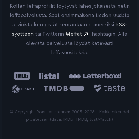
Rollen leffaprofiilit löytyvät lähes jokaisesta netin
leffapalvelusta. Saat ensimmäisenä tiedon uusista
arvioista kun pistät seurantaan esimerkiksi
RSS-
syötteen
tai Twitterin
#leffat
-hashtagin. Alla
olevista palveluista löydät kätevästi
leffasuosituksia.
IMDb
Listal
Letterboxd
Trakt
The
Taste.io
Movie
Database
© Copyright Roni Laukkarinen 2005-2026 - Kaikki oikeudet
pidätetään (data: IMDb, TMDB, JustWatch)