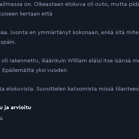
ilmassa on. Oikeastaan elokuva oli outo, mutta pidä
toiseen kertaan että
uaa. Juonta en ymmärtänyt kokonaan, enkä sitä miten
espäin.
 oli rakennettu, ikäänkuin William eläisi itse isänsä 
. Epäilemättä yksi vuoden
ta elokuvista. Suosittelen katsomista missä tilantees
u ja arvioitu
04