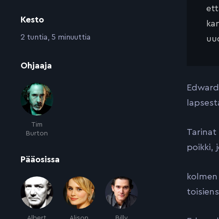
et
Kesto
kan
:
2 tuntia, 5 minuuttia
uud
:
Ohjaaja
Edward 
lapsest
Tim
Tarinat
Burton
poikki, 
:
Pääosissa
kolmen 
toisien
Albert
Alison
Billy