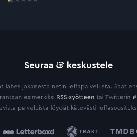
&
Seuraa
keskustele
yvät lähes jokaisesta netin leffapalvelusta. Saat 
urantaan esimerkiksi
RSS-syötteen
tai Twitterin
#
evista palveluista löydät kätevästi leffasuosituks