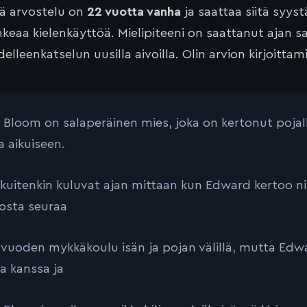
tä arvostelu on
22 vuotta vanha
ja saattaa siitä syyst
keaa kielenkäyttöä. Mielipiteeni on saattanut ajan 
elleenkatselun uusilla aivoilla. Olin arvion kirjoittam
Bloom on salaperäinen mies, joka on kertonut pojal
a aikuiseen.
 kuitenkin kuluvat ajan mittaan kun Edward kertoo ni
josta seuraa
vuoden mykkäkoulu isän ja pojan välillä, mutta Edwar
sa kanssa ja