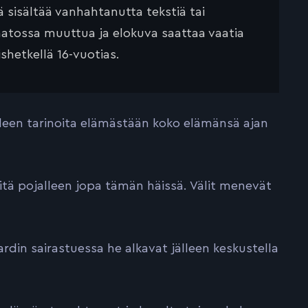
ä sisältää vanhahtanutta tekstiä tai
saatossa muuttua ja elokuva saattaa vaatia
ishetkellä 16-vuotias.
leen tarinoita elämästään koko elämänsä ajan
itä pojalleen jopa tämän häissä. Välit menevät
din sairastuessa he alkavat jälleen keskustella