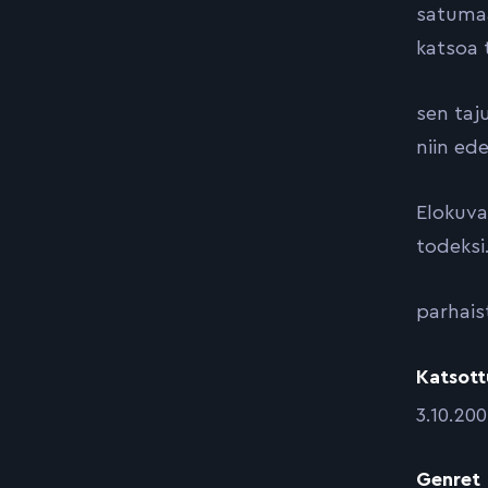
satumaa
katsoa 
sen taj
niin ed
Elokuva
todeksi
parhais
Katsott
:
3.10.20
Genret