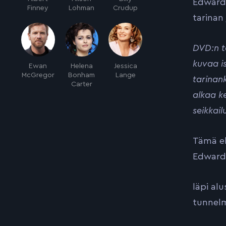
Edward 
Finney
Lohman
Crudup
tarinan 
DVD:n t
kuvaa i
Ewan
Helena
Jessica
McGregor
Bonham
Lange
tarinan
Carter
alkaa k
seikkail
Tämä el
Edward 
läpi alu
tunnel