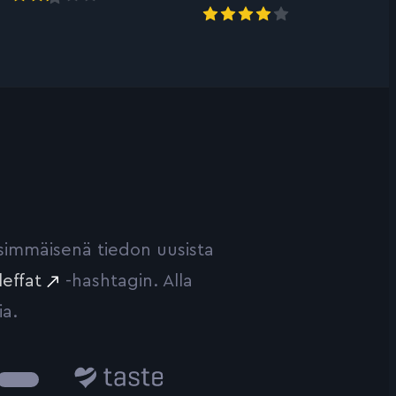
ensimmäisenä tiedon uusista
leffat
-hashtagin. Alla
ia.