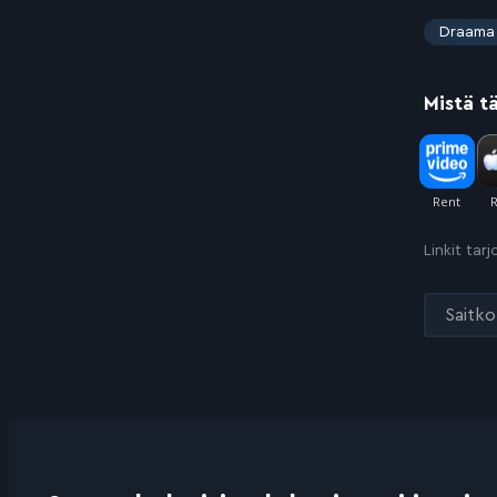
:
Draama
Mistä t
Linkit tar
Saitko 