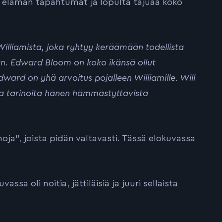
an elämän tapahtumat ja lopulta tajuaa koko
illiamista, joka ryhtyy keräämään todellista
an. Edward Bloom on koko ikänsä ollut
ward on yhä arvoitus pojalleen Williamille. Will
na tarinoita hänen hämmästyttävistä
oja”, joista pidän valtavasti. Tässä elokuvassa
assa oli noitia, jättiläisiä ja juuri sellaista