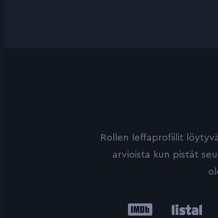
Rollen leffaprofiilit löyt
arvioista kun pistät se
ol