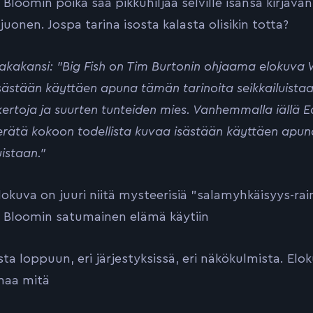
Bloomin poika saa pikkuhiljaa selville isänsä kirjav
juonen. Jospa tarina isosta kalasta olisikin totta?
akakansi: ”Big Fish on Tim Burtonin ohjaama elokuva W
sästään käyttäen apuna tämän tarinoita seikkailuista
kertoja ja suurten tunteiden mies. Vanhemmalla iällä Ed
erätä kokoon todellista kuvaa isästään käyttäen apu
uistaan.”
okuva on juuri niitä mysteerisiä ”salamyhkäisyys-rain
Bloomin satumainen elämä käytiin
sta loppuun, eri järjestyksissä, eri näkökulmista. Elokuv
maa mitä