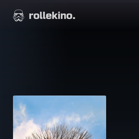
Siirry
suoraan
Elokuvat ja elokuva-arviot | Rollekino.fi
sisältöön
Fiilistelyä
lopputekstien
jälkeen.