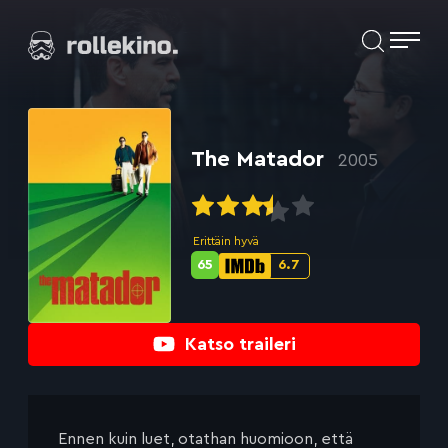
Siirry
Elokuvat ja elokuva-arviot | Rollekino.fi
suoraan
sisältöön
Fiilistelyä
lopputekstien
jälkeen.
The Matador
2005
Erittäin hyvä
65
6.7
Metascore-
IMDb-
pisteet:
pisteet:
Katso traileri
Ennen kuin luet, otathan huomioon, että