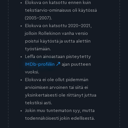
Elokuva on katsottu ennen kuin
tekstiarvio-ominaisuus oli käytössä
(2005-2007).
Elokuva on katsottu 2020-2021,
jolloin Rollekinon vanha versio
poistui käytöstä ja uutta alettiin
työstämään.
Leffa on ainoastaan pisteytetty
IMDb-profiiliin
ajan puutteen
vuoksi.
Elokuva ei ole ollut pidemmän
arvioimisen arvoinen tai siitä ei
yksinkertaisesti ole riittänyt juttua
tekstiksi asti.
Jokin muu tuntematon syy, mutta
todennäköisesti jokin edellisestä.