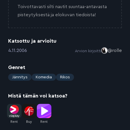
Toivottavasti silti nautit suuntaa-antavasta
pisteytyksestä ja elokuvan tiedoista!
Katsottu ja arvioitu
:
4.11.2006
@rolle
Arvion kirjoitti
Genret
:
Jännitys
Komedia
Rikos
Mistä tämän voi katsoa?