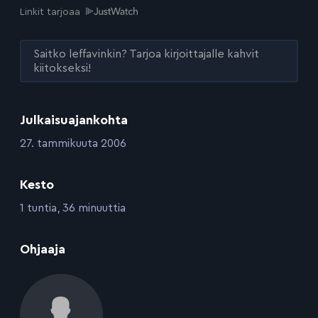
Linkit tarjoaa
Saitko leffavinkin? Tarjoa kirjoittajalle kahvit
kiitokseksi!
Julkaisuajankohta
:
27. tammikuuta 2006
Kesto
:
1 tuntia, 36 minuuttia
:
Ohjaaja