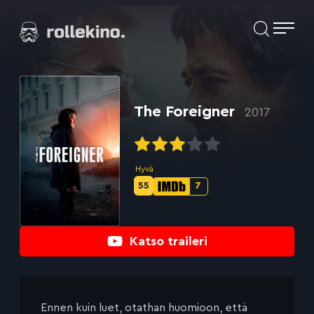
Siirry
Elokuvat ja elokuva-arviot | Rollekino.fi
suoraan
sisältöön
Fiilistelyä
lopputekstien
jälkeen.
The Foreigner
2017
Hyvä
55
7
Metascore-
IMDb-
pisteet:
pisteet:
Katso traileri
Ennen kuin luet, otathan huomioon, että