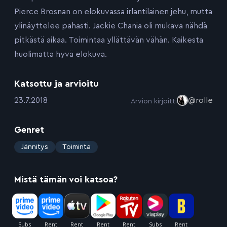
Pierce Brosnan on elokuvassa irlantilainen jehu, mutta
ylinäyttelee pahasti. Jackie Chania oli mukava nähdä
pitkästä aikaa. Toimintaa yllättävän vähän. Kaikesta
huolimatta hyvä elokuva.
Katsottu ja arvioitu
:
23.7.2018
@rolle
Arvion kirjoitti
Genret
:
Jännitys
Toiminta
Mistä tämän voi katsoa?