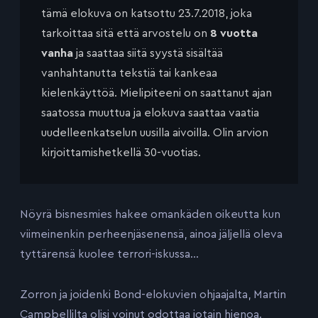
tämä elokuva on katsottu 23.7.2018, joka
tarkoittaa sitä että arvostelu on
8 vuotta
vanha
ja saattaa siitä syystä sisältää
vanhahtanutta tekstiä tai kankeaa
kielenkäyttöä. Mielipiteeni on saattanut ajan
saatossa muuttua ja elokuva saattaa vaatia
uudelleenkatselun uusilla aivoilla. Olin arvion
kirjoittamishetkellä 30-vuotias.
Nöyrä bisnesmies hakee omankäden oikeutta kun
viimeinenkin perheenjäsenensä, ainoa jäljellä oleva
tyttärensä kuolee terrori-iskussa…
Zorron ja joidenki Bond-elokuvien ohjaajalta, Martin
Campbellilta olisi voinut odottaa jotain hienoa.