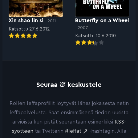
Xin shao lin si
Butterfly on a Wheel
2011
2007
Katsottu 27.6.2012
Katsottu 10.6.2010
&
Seuraa
keskustele
Rollen leffaprofiilit löytyvät lähes jokaisesta netin
leffapalvelusta. Saat ensimmäisenä tiedon uusista
arvioista kun pistät seurantaan esimerkiksi
RSS-
syötteen
tai Twitterin
#leffat
-hashtagin. Alla