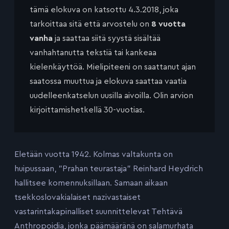
tämä elokuva on katsottu 4.3.2018, joka
tarkoittaa sitä että arvostelu on
8 vuotta
vanha
ja saattaa siitä syystä sisältää
vanhahtanutta tekstiä tai kankeaa
kielenkäyttöä. Mielipiteeni on saattanut ajan
saatossa muuttua ja elokuva saattaa vaatia
uudelleenkatselun uusilla aivoilla. Olin arvion
kirjoittamishetkellä 30-vuotias.
Eletään vuotta 1942. Kolmas valtakunta on
huipussaan, ”Prahan teurastaja” Reinhard Heydrich
hallitsee komennuksillaan. Samaan aikaan
tsekkoslovakialaiset nazivastaiset
vastarintakapinalliset suunnittelevat Tehtävä
Anthropoidia, jonka päämääränä on salamurhata