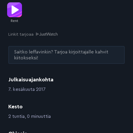
Linkit tarjoaa
Saitko leffavinkin? Tarjoa kirjoittajalle kahvit
kiitokseksi!
Julkaisuajankohta
:
7. kesäkuuta 2017
Kesto
:
2 tuntia, 0 minuuttia