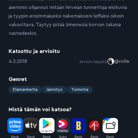
aiemmin ohjannut mitään hirveän tunnettuja elokuvia
ja tyypin ensimmäiseksi näkemäkseni leffaksi oikein
vakuuttava. Täytyy pitää Jimeneziä korvan takana
vastedeskin.
Katsottu ja arvioitu
:
4.3.2018
@rolle
Arvion kirjoitti
Genret
:
Elämänkerta
Jännitys
Toiminta
Mistä tämän voi katsoa?