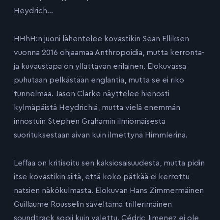
Heydrich…
HHhH:n juoni lähentelee kovastikin Sean Elliksen
vuonna 2016 ohjaamaa Anthropoidia, mutta kerronta-
ja kuvaustapa on yllättävän erilainen. Elokuvassa
puhutaan pelkästään englantia, mutta se ei riko
tunnelmaa. Jason Clarke näyttelee hienosti
kylmäpäistä Heydrichiä, mutta vielä enemmän
innostuin Stephen Grahamin ilmiömäisestä
suorituksestaan aivan kuin ilmettynä Himmlerinä.
Leffaa on kritisoitu sen kaksiosaisuudesta, mutta pidin
itse kovastikin siitä, että koko pätkää ei kerrottu
natsien näkökulmasta. Elokuvan Hans Zimmermäinen
Guillaume Rousselin säveltämä trillerimäinen
soundtrack sopii kuin valettu. Cédric Jimenez ei ole