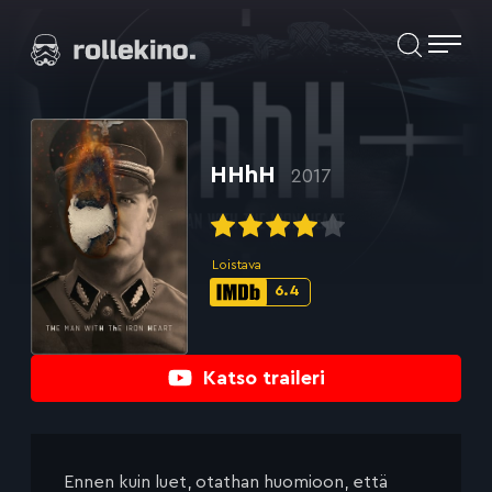
Siirry
Elokuvat ja elokuva-arviot | Rollekino.fi
suoraan
sisältöön
Fiilistelyä
lopputekstien
jälkeen.
HHhH
2017
Loistava
6.4
IMDb-
pisteet:
Katso traileri
Ennen kuin luet, otathan huomioon, että