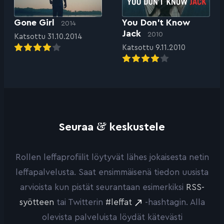
Gone Girl
You Don’t Know
2014
Jack
2010
Katsottu 31.10.2014
Katsottu 9.11.2010
&
Seuraa
keskustele
Rollen leffaprofiilit löytyvät lähes jokaisesta netin
leffapalvelusta. Saat ensimmäisenä tiedon uusista
arvioista kun pistät seurantaan esimerkiksi
RSS-
syötteen
tai Twitterin
#leffat
-hashtagin. Alla
olevista palveluista löydät kätevästi