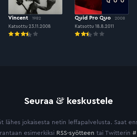
Vincent
Quid Pro Quo
1982
2008
Katsottu 23.11.2008
Katsottu 18.8.2011
&
Seuraa
keskustele
yvät lähes jokaisesta netin leffapalvelusta. Saat 
urantaan esimerkiksi
RSS-syötteen
tai Twitterin
#