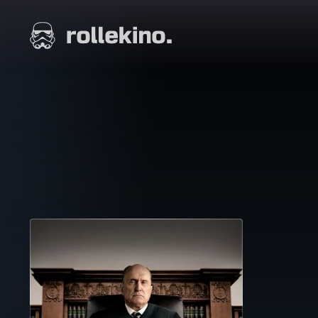
Siirry
suoraan
Elokuvat ja elokuva-arviot | Rollekino.fi
sisältöön
Fiilistelyä
lopputekstien
jälkeen.