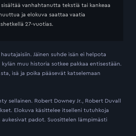
ä sisältää vanhahtanutta tekstiä tai kankeaa
muuttua ja elokuva saattaa vaatia
ishetkellä 27-vuotias.
hautajaisiin. Jäinen suhde isän ei helpota
s kylän muu historia sotkee pakkaa entisestään.
sta, isä ja poika pääsevät katselemaan
y sellainen. Robert Downey Jr., Robert Duvall
set. Elokuva käsittelee itselleni tutuhkoja
 aukesivat padot. Suosittelen lämpimästi