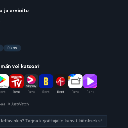
u ja arvioitu
5
Rikos
ämän voi katsoa?
joaa
leffavinkin? Tarjoa kirjoittajalle kahvit kiitokseksi!