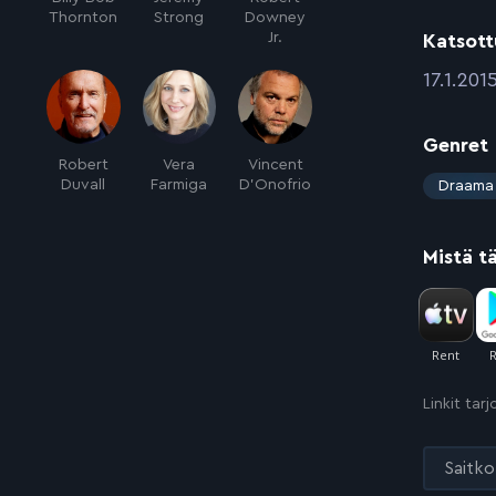
Thornton
Strong
Downey
Jr.
Katsott
:
17.1.201
Genret
Robert
Vera
Vincent
:
Duvall
Farmiga
D'Onofrio
Draama
Mistä t
Linkit tar
Saitko 