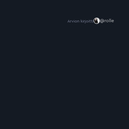
@rolle
Arvion kirjoitti