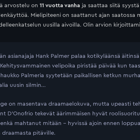
tä arvostelu on
11 vuotta vanha
ja saattaa siitä syyst
lenkäyttöä. Mielipiteeni on saattanut ajan saatossa 
elleenkatselun uusilla aivoilla. Olin arvion kirjoittam
län asianajaja Hank Palmer palaa kotikyläänsä äitinsä 
. Kehitysvammainen velipoika piristää päivää kun taa
haukko Palmeria syytetään paikallisen ketkun murha
alia uusin silmin…
ge on masentava draamaelokuva, mutta upeasti teht
ent D’Onofrio tekevät äärimmäisen hyvät roolisuorituk
, enkä mahtanut mitään – hyvissä ajoin ennen loppua
 draamasta pitäville.