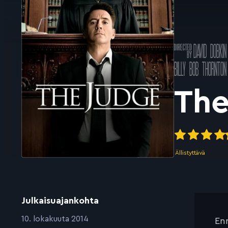
Ohjannut
DAVID DOBKIN
k
Pääosissa
BILLY BOB THORNTON
The
Ällistyttävä
Julkaisuajankohta
:
10. lokakuuta 2014
Enn