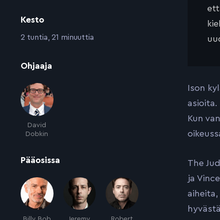
et
Kesto
kie
:
2 tuntia, 21 minuuttia
uud
:
Ohjaaja
Ison ky
asioita
Kun van
David
oikeuss
Dobkin
:
Pääosissa
The Jud
ja Vinc
aiheita
hyvästä
Billy Bob
Jeremy
Robert