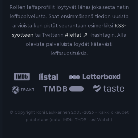
Rollen leffaprofiilit löytyvät lähes jokaisesta netin
leffapalvelusta. Saat ensimmäisenä tiedon uusista
arvioista kun pistät seurantaan esimerkiksi
RSS-
syötteen
tai Twitterin
#leffat
-hashtagin. Alla
olevista palveluista löydät kätevästi
leffasuosituksia.
IMDb
Listal
Letterboxd
Trakt
The
Taste.io
Movie
Database
© Copyright Roni Laukkarinen 2005-2026 - Kaikki oikeudet
pidätetään (data: IMDb, TMDB, JustWatch)