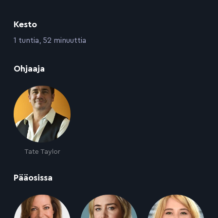
Kesto
:
1 tuntia, 52 minuuttia
:
Ohjaaja
Tate Taylor
:
Pääosissa