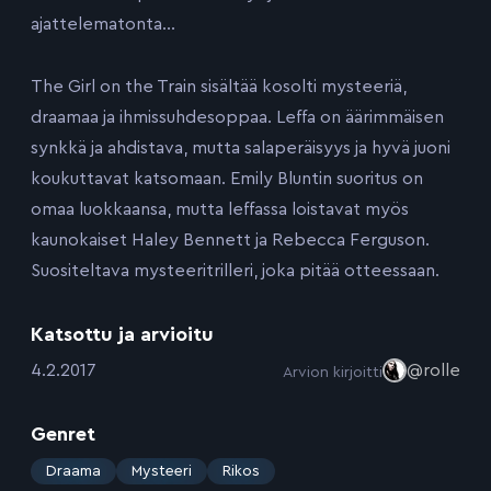
ajattelematonta…
The Girl on the Train sisältää kosolti mysteeriä,
draamaa ja ihmissuhdesoppaa. Leffa on äärimmäisen
synkkä ja ahdistava, mutta salaperäisyys ja hyvä juoni
koukuttavat katsomaan. Emily Bluntin suoritus on
omaa luokkaansa, mutta leffassa loistavat myös
kaunokaiset Haley Bennett ja Rebecca Ferguson.
Suositeltava mysteeritrilleri, joka pitää otteessaan.
Katsottu ja arvioitu
:
4.2.2017
@rolle
Arvion kirjoitti
Genret
:
Draama
Mysteeri
Rikos