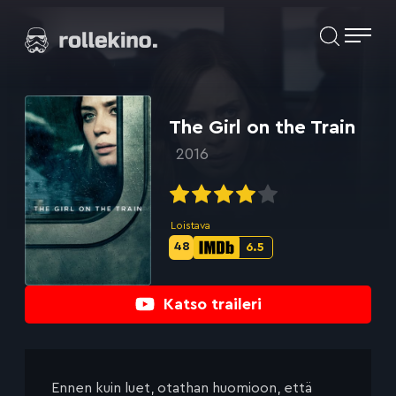
Siirry
Elokuvat ja elokuva-arviot | Rollekino.fi
suoraan
sisältöön
Fiilistelyä
lopputekstien
jälkeen.
The Girl on the Train
2016
Loistava
48
6.5
Metascore-
IMDb-
pisteet:
pisteet:
Katso traileri
Ennen kuin luet, otathan huomioon, että