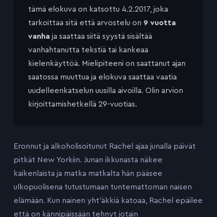
tämä elokuva on katsottu 4.2.2017, joka
tarkoittaa sitä että arvostelu on
9 vuotta
vanha
ja saattaa siitä syystä sisältää
vanhahtanutta tekstiä tai kankeaa
kielenkäyttöä. Mielipiteeni on saattanut ajan
saatossa muuttua ja elokuva saattaa vaatia
uudelleenkatselun uusilla aivoilla. Olin arvion
kirjoittamishetkellä 29-vuotias.
Eronnut ja alkoholisoitunut Rachel ajaa junalla päivät
pitkät New Yorkiin. Junan ikkunasta näkee
kaikenlaista ja matka matkalta hän pääsee
ulkopuolisena tutustumaan tuntemattoman naisen
elämään. Kun nainen yht’äkkiä katoaa, Rachel epäilee
että on kännipäissään tehnyt jotain