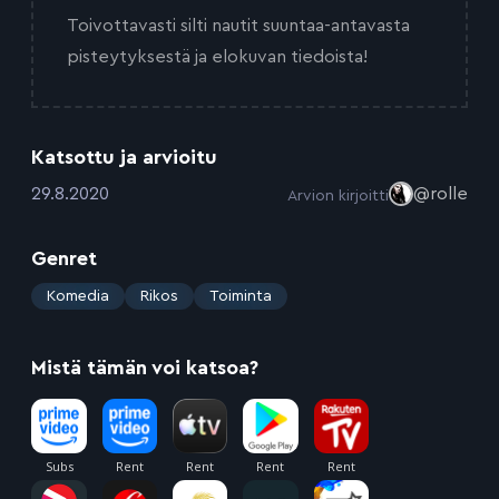
Toivottavasti silti nautit suuntaa-antavasta
pisteytyksestä ja elokuvan tiedoista!
Katsottu ja arvioitu
:
29.8.2020
@rolle
Arvion kirjoitti
Genret
:
Komedia
Rikos
Toiminta
Mistä tämän voi katsoa?