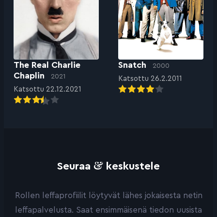
The Real Charlie
Snatch
2000
Chaplin
2021
Katsottu 26.2.2011
Katsottu 22.12.2021
&
Seuraa
keskustele
Rollen leffaprofiilit löytyvät lähes jokaisesta netin
leffapalvelusta. Saat ensimmäisenä tiedon uusista