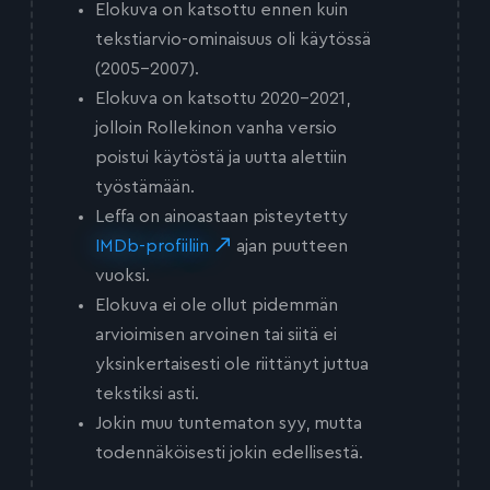
Elokuva on katsottu ennen kuin
tekstiarvio-ominaisuus oli käytössä
(2005-2007).
Elokuva on katsottu 2020-2021,
jolloin Rollekinon vanha versio
poistui käytöstä ja uutta alettiin
työstämään.
Leffa on ainoastaan pisteytetty
IMDb-profiiliin
ajan puutteen
vuoksi.
Elokuva ei ole ollut pidemmän
arvioimisen arvoinen tai siitä ei
yksinkertaisesti ole riittänyt juttua
tekstiksi asti.
Jokin muu tuntematon syy, mutta
todennäköisesti jokin edellisestä.