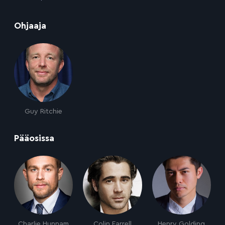
:
Ohjaaja
Guy Ritchie
:
Pääosissa
Charlie Hunnam
Colin Farrell
Henry Golding