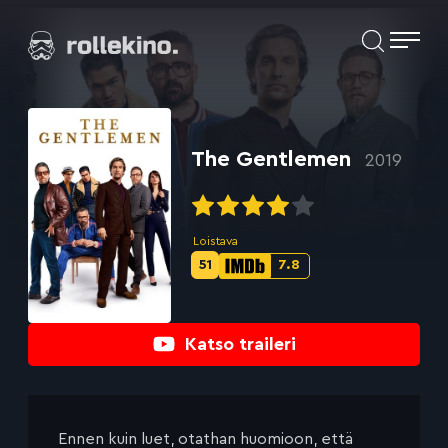
Siirry
Elokuvat ja elokuva-arviot | Rollekino.fi
suoraan
sisältöön
Fiilistelyä
lopputekstien
jälkeen.
The Gentlemen
2019
Loistava
51
7.8
Metascore-
IMDb-
pisteet:
pisteet:
Katso traileri
Ennen kuin luet, otathan huomioon, että