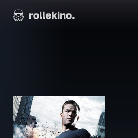
Siirry
suoraan
Elokuvat ja elokuva-arviot | Rollekino.fi
sisältöön
Fiilistelyä
lopputekstien
jälkeen.