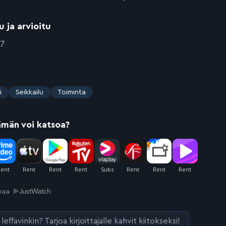
u ja arvioitu
07
i
Seikkailu
Toiminta
ämän voi katsoa?
joaa
leffavinkin? Tarjoa kirjoittajalle kahvit kiitokseksi!