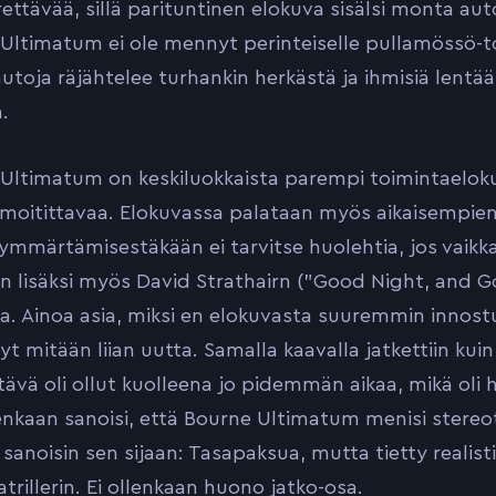
ttävää, sillä parituntinen elokuva sisälsi monta auto
Ultimatum ei ole mennyt perinteiselle pullamössö-toi
 autoja räjähtelee turhankin herkästä ja ihmisiä lent
.
Ultimatum on keskiluokkaista parempi toimintaelokuva,
moitittavaa. Elokuvassa palataan myös aikaisempie
ymmärtämisestäkään ei tarvitse huolehtia, jos vaikk
 lisäksi myös David Strathairn (”Good Night, and Goo
la. Ainoa asia, miksi en elokuvasta suuremmin innost
yt mitään liian uutta. Samalla kaavalla jatkettiin kuin
tävä oli ollut kuolleena jo pidemmän aikaa, mikä ol
enkaan sanoisi, että Bourne Ultimatum menisi stereot
n sanoisin sen sijaan: Tasapaksua, mutta tietty reali
trillerin. Ei ollenkaan huono jatko-osa.