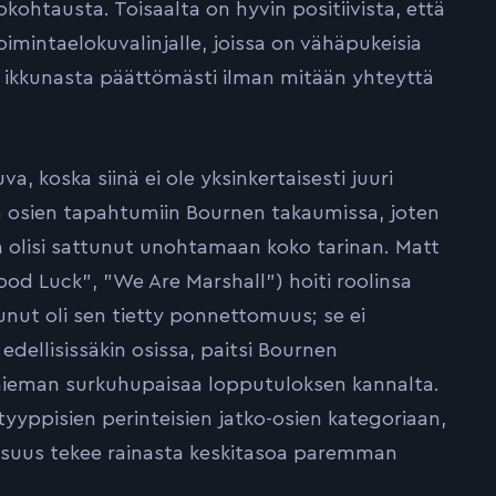
kohtausta. Toisaalta on hyvin positiivista, että
mintaelokuvalinjalle, joissa on vähäpukeisia
ää ikkunasta päättömästi ilman mitään yhteyttä
 koska siinä ei ole yksinkertaisesti juuri
n osien tapahtumiin Bournen takaumissa, joten
a olisi sattunut unohtamaan koko tarinan. Matt
d Luck”, ”We Are Marshall”) hoiti roolinsa
unut oli sen tietty ponnettomuus; se ei
 edellisissäkin osissa, paitsi Bournen
i hieman surkuhupaisaa lopputuloksen kannalta.
yyppisien perinteisien jatko-osien kategoriaan,
stisuus tekee rainasta keskitasoa paremman