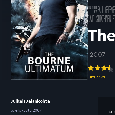
Ohjannut
PAUL GREENG
k
Pääosissa
DAVID STRATHAIRN
E
The
2007
Erittäin hyvä
Julkaisuajankohta
:
3. elokuuta 2007
Enn