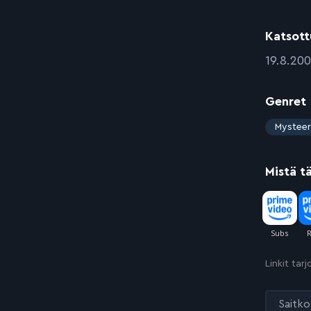
Katsott
:
19.8.20
Genret
:
Mysteer
Mistä t
Linkit tar
Saitko 