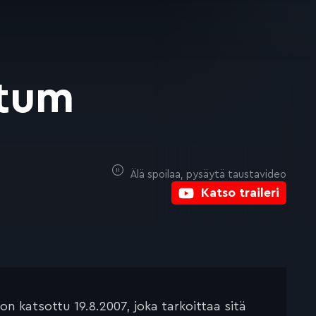
atum
Älä spoilaa, pysäytä taustavideo
Katso traileri
 katsottu 19.8.2007, joka tarkoittaa sitä