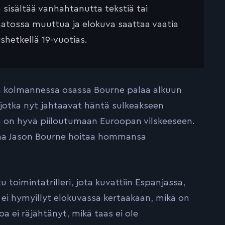
ä sisältää vanhahtanutta tekstiä tai
saatossa muuttua ja elokuva saattaa vaatia
ishetkellä 19-vuotias.
an kolmannessa osassa Bourne palaa alkuun
, jotka nyt jahtaavat häntä sulkeakseen
 on hyvä piiloutumaan Euroopan vilskeeseen.
na Jason Bourne hoitaa hommansa
toimintatrilleri, jota kuvattiin Espanjassa,
ei hymyillyt elokuvassa kertaakaan, mikä on
 ei räjähtänyt, mikä taas ei ole