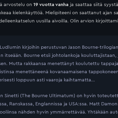
tä arvostelu on
19 vuotta vanha
ja saattaa siitä syyst
keaa kielenkäyttöä. Mielipiteeni on saattanut ajan 
elleenkatselun uusilla aivoilla. Olin arvion kirjoittam
Ludlumin kirjoihin perustuvan Jason Bourne-trilogi
n itseään. Bourne etsii johtolankoja kouluttajistaan
en. Mutta rakkaansa menettänyt koulutettu tappaja
istinsa menettäneenä kovanaamaisena tappokonee
risesti loppuun asti vaaroja kaihtamatta…
 Sinetti (The Bourne Ultimatum) on hyvin toteutettu 
sa, Ranskassa, Englannissa ja USA:ssa. Matt Damon 
ooliinsa nähden hyvin ymmärrettävää. Yhtäkään autoa