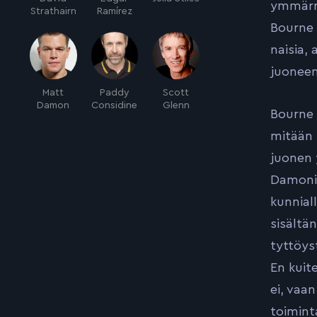
ymmärre
Strathairn
Ramírez
Bourne 
naisia,
juoneen
Matt
Paddy
Scott
Damon
Considine
Glenn
Bourne 
mitään 
juonen 
Damonin
kunnial
sisältän
tyttöys
En kuit
ei, vaa
toiminta