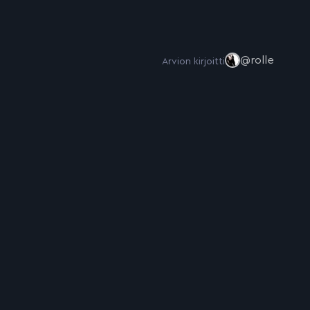
@rolle
Arvion kirjoitti