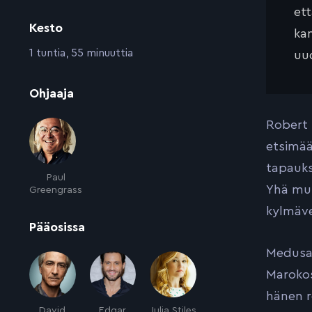
et
Kesto
kan
:
1 tuntia, 55 minuuttia
uud
:
Ohjaaja
Robert 
etsimää
tapauks
Paul
Yhä mu
Greengrass
kylmäve
:
Pääosissa
Medusan
Marokos
hänen r
David
Edgar
Julia Stiles