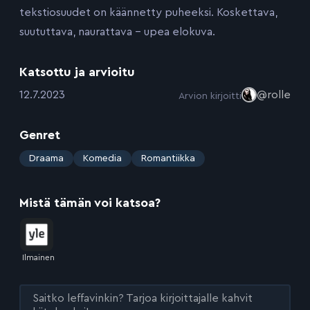
tekstiosuudet on käännetty puheeksi. Koskettava,
suututtava, naurattava – upea elokuva.
Katsottu ja arvioitu
:
12.7.2023
@rolle
Arvion kirjoitti
Genret
:
Draama
Komedia
Romantiikka
Mistä tämän voi katsoa?
Ilmainen
Saitko leffavinkin? Tarjoa kirjoittajalle kahvit