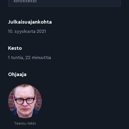
kiitokseksi!
Julkaisuajankohta
:
10. syyskuuta 2021
Kesto
:
1 tuntia, 22 minuuttia
:
Ohjaaja
Teemu Nikki