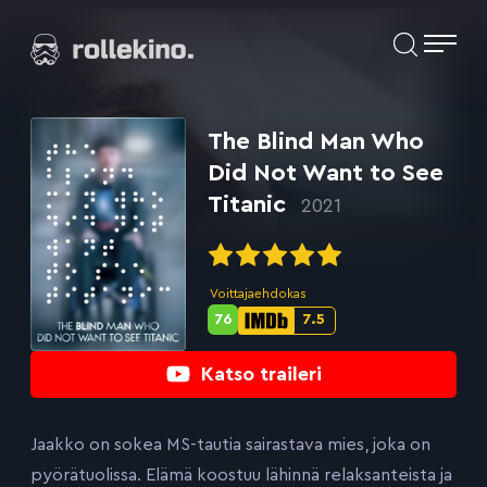
Siirry
Elokuvat ja elokuva-arviot | Rollekino.fi
suoraan
sisältöön
Fiilistelyä
lopputekstien
jälkeen.
The Blind Man Who
Did Not Want to See
Titanic
2021
Voittajaehdokas
76
7.5
Metascore-
IMDb-
pisteet:
pisteet:
Katso traileri
Jaakko on sokea MS-tautia sairastava mies, joka on
pyörätuolissa. Elämä koostuu lähinnä relaksanteista ja