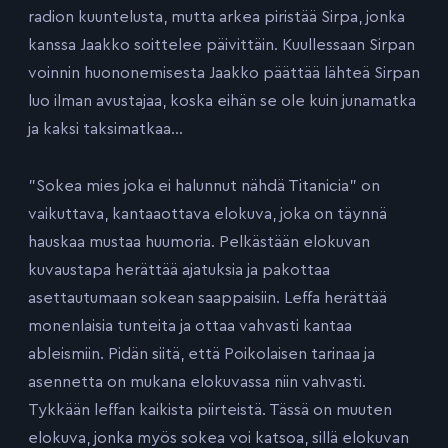
radion kuuntelusta, mutta arkea piristää Sirpa, jonka
kanssa Jaakko soittelee päivittäin. Kuullessaan Sirpan
voinnin huononemisesta Jaakko päättää lähteä Sirpan
luo ilman avustajaa, koska eihän se ole kuin junamatka
ja kaksi taksimatkaa…
”Sokea mies joka ei halunnut nähdä Titanicia” on
vaikuttava, kantaaottava elokuva, joka on täynnä
hauskaa mustaa huumoria. Pelkästään elokuvan
kuvaustapa herättää ajatuksia ja pakottaa
asettautumaan sokean saappaisiin. Leffa herättää
monenlaisia tunteita ja ottaa vahvasti kantaa
ableismiin. Pidän siitä, että Poikolaisen tarinaa ja
asennetta on mukana elokuvassa niin vahvasti.
Tykkään leffan kaikista piirteistä. Tässä on muuten
elokuva, jonka myös sokea voi katsoa, sillä elokuvan