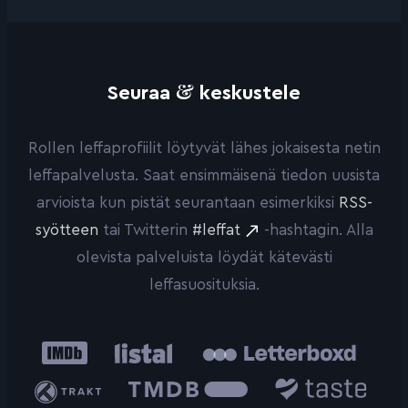
&
Seuraa
keskustele
Rollen leffaprofiilit löytyvät lähes jokaisesta netin
leffapalvelusta. Saat ensimmäisenä tiedon uusista
arvioista kun pistät seurantaan esimerkiksi
RSS-
syötteen
tai Twitterin
#leffat
-hashtagin. Alla
olevista palveluista löydät kätevästi
leffasuosituksia.
IMDb
Listal
Letterboxd
Trakt
The
Taste.io