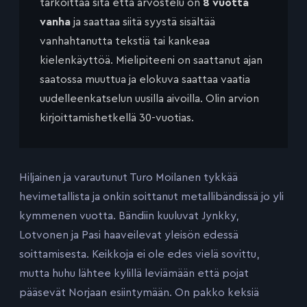
tarkoittaa sitä että arvostelu on
8 vuotta
vanha
ja saattaa siitä syystä sisältää
vanhahtanutta tekstiä tai kankeaa
kielenkäyttöä. Mielipiteeni on saattanut ajan
saatossa muuttua ja elokuva saattaa vaatia
uudelleenkatselun uusilla aivoilla. Olin arvion
kirjoittamishetkellä 30-vuotias.
Hiljainen ja varautunut Turo Moilanen tykkää
hevimetallista ja onkin soittanut metallibändissä jo yli
kymmenen vuotta. Bändiin kuuluvat Jynkky,
Lotvonen ja Pasi haaveilevat yleisön edessä
soittamisesta. Keikkoja ei ole edes vielä sovittu,
mutta huhu lähtee kylillä leviämään että pojat
pääsevät Norjaan esiintymään. On pakko keksiä