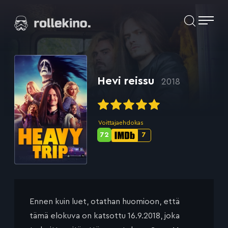
Siirry
Elokuvat ja elokuva-arviot | Rollekino.fi
suoraan
sisältöön
Fiilistelyä
lopputekstien
jälkeen.
Hevi reissu
2018
Voittajaehdokas
72
7
Metascore-
IMDb-
pisteet:
pisteet:
Ennen kuin luet, otathan huomioon, että
tämä elokuva on katsottu 16.9.2018, joka