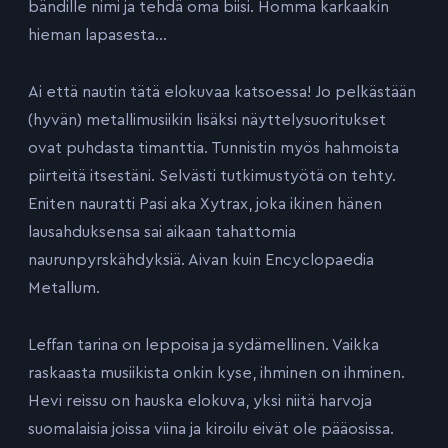
bändille nimi ja tehdä oma biisi. Homma karkaakin
hieman lapasesta…
Ai että nautin tätä elokuvaa katsoessa! Jo pelkästään
(hyvän) metallimusiikin lisäksi näyttelysuoritukset
ovat puhdasta timanttia. Tunnistin myös hahmoista
piirteitä itsestäni. Selvästi tutkimustyötä on tehty.
Eniten nauratti Pasi aka Xytrax, joka ikinen hänen
lausahduksensa sai aikaan tahattomia
naurunpyrskähdyksiä. Aivan kuin Encyclopaedia
Metallum.
Leffan tarina on leppoisa ja sydämellinen. Vaikka
raskaasta musiikista onkin kyse, ihminen on ihminen.
Hevi reissu on hauska elokuva, yksi niitä harvoja
suomalaisia joissa viina ja kiroilu eivät ole pääosissa.