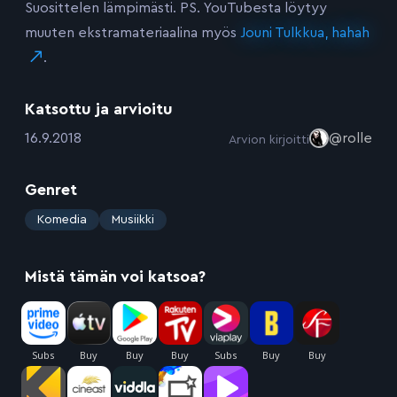
Suosittelen lämpimästi. PS. YouTubesta löytyy
muuten ekstramateriaalina myös
Jouni Tulkkua, hahah
.
Katsottu ja arvioitu
:
16.9.2018
@rolle
Arvion kirjoitti
Genret
:
Komedia
Musiikki
Mistä tämän voi katsoa?