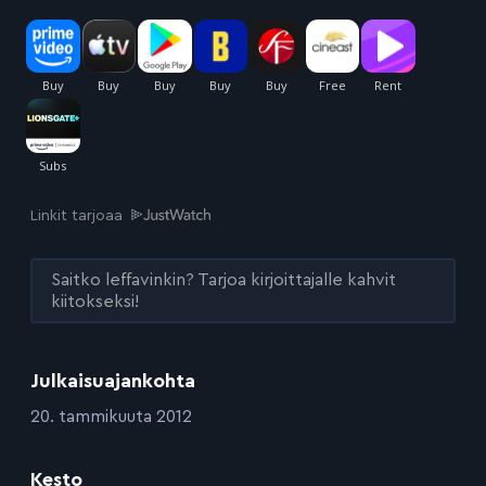
Linkit tarjoaa
Saitko leffavinkin? Tarjoa kirjoittajalle kahvit
kiitokseksi!
Julkaisuajankohta
:
20. tammikuuta 2012
Kesto