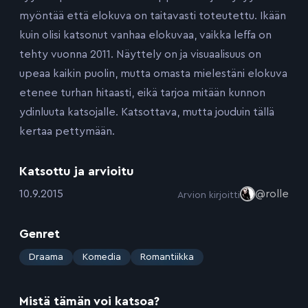
myöntää että elokuva on taitavasti toteutettu. Ikään
kuin olisi katsonut vanhaa elokuvaa, vaikka leffa on
tehty vuonna 2011. Näyttely on ja visuaalisuus on
upeaa kaikin puolin, mutta omasta mielestäni elokuva
etenee turhan hitaasti, eikä tarjoa mitään kunnon
ydinluuta katsojalle. Katsottava, mutta jouduin tällä
kertaa pettymään.
Katsottu ja arvioitu
:
10.9.2015
@rolle
Arvion kirjoitti
Genret
:
Draama
Komedia
Romantiikka
Mistä tämän voi katsoa?