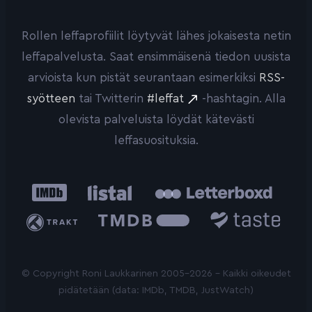
Rollen leffaprofiilit löytyvät lähes jokaisesta netin
leffapalvelusta. Saat ensimmäisenä tiedon uusista
arvioista kun pistät seurantaan esimerkiksi
RSS-
syötteen
tai Twitterin
#leffat
-hashtagin. Alla
olevista palveluista löydät kätevästi
leffasuosituksia.
IMDb
Listal
Letterboxd
Trakt
The
Taste.io
Movie
Database
© Copyright Roni Laukkarinen 2005-2026 - Kaikki oikeudet
pidätetään (data: IMDb, TMDB, JustWatch)