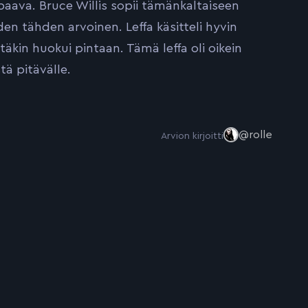
aava. Bruce Willis sopii tämänkaltaiseen
en tähden arvoinen. Leffa käsitteli hyvin
äkin huokui pintaan. Tämä leffa oli oikein
tä pitävälle.
@rolle
Arvion kirjoitti