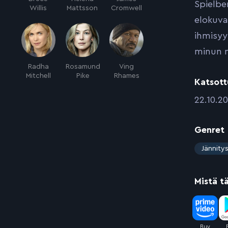
Spielbe
Willis
Mattsson
Cromwell
elokuva
ihmisyy
minun m
Radha
Rosamund
Ving
Mitchell
Pike
Rhames
Katsott
:
22.10.2
Genret
:
Jännity
Mistä t