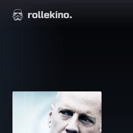
Siirry
suoraan
Elokuvat ja elokuva-arviot | Rollekino.fi
sisältöön
Fiilistelyä
lopputekstien
jälkeen.