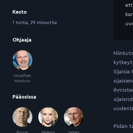
et
Kesto
kan
:
1 tuntia, 29 minuuttia
uud
:
Ohjaaja
Niinkut
kytkeyt
Sijaisi
Jonathan
sijaisi
Mostow
ihmiste
:
Pääosissa
sijaisr
uudenla
Pidän tä
Bruce
Helena
James