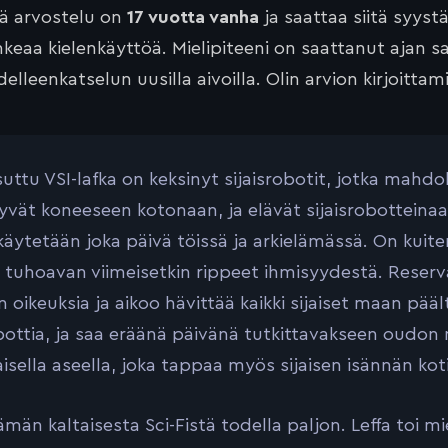
tä arvostelu on
17 vuotta vanha
ja saattaa siitä syyst
keaa kielenkäyttöä. Mielipiteeni on saattanut ajan 
elleenkatselun uusilla aivoilla. Olin arvion kirjoittam
suttu VSI-lafka on keksinyt sijaisrobotit, jotka mah
yvät koneeseen kotonaan, ja elävät sijaisrobotteinaan
a käytetään joka päivä töissä ja arkielämässä. On kuit
en tuhoavan viimeisetkin rippeet ihmisyydestä. Reserv
n oikeuksia ja aikoo hävittää kaikki sijaiset maan pää
obottia, ja saa eräänä päivänä tutkittavakseen oudo
isella aseella, joka tappaa myös sijaisen isännän kot
män kaltaisesta Sci-Fistä todella paljon. Leffa toi mie