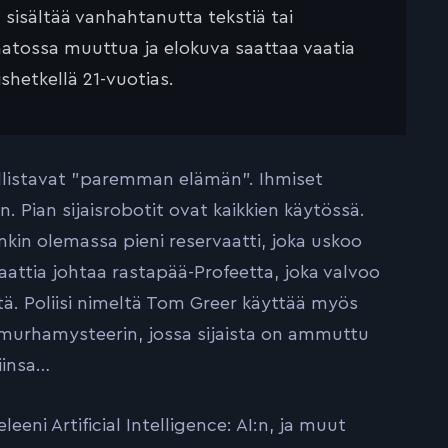
ä sisältää vanhahtanutta tekstiä tai
saatossa muuttua ja elokuva saattaa vaatia
ishetkellä 21-vuotias.
dollistavat ”paremman elämän”. Ihmiset
. Pian sijaisrobotit ovat kaikkien käytössä.
enkin olemassa pieni reservaatti, joka uskoo
aattia johtaa rastapää-Profeetta, joka valvoo
ltä. Poliisi nimeltä Tom Greer käyttää myös
n murhamysteerin, jossa sijaista on ammuttu
iinsa…
leeni Artificial Intelligence: AI:n, ja muut