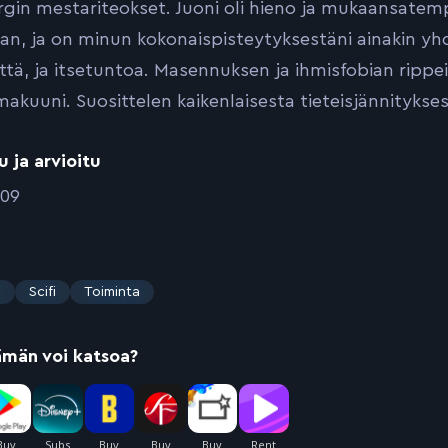
rgin mestariteokset. Juoni oli hieno ja mukaansatemp
an, ja on minun kokonaispisteytyksestäni ainakin yhd
ttä, ja itsetuntoa. Masennuksen ja ihmisfobian rippeit
akuuni. Suosittelen kaikenlaisesta tieteisjännitykses
u ja arvioitu
009
s
Scifi
Toiminta
ämän voi katsoa?