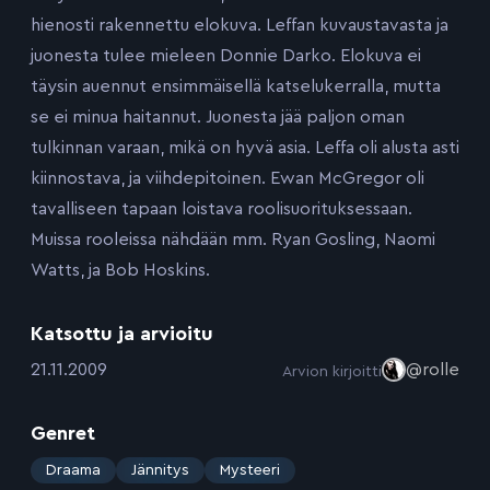
hienosti rakennettu elokuva. Leffan kuvaustavasta ja
juonesta tulee mieleen Donnie Darko. Elokuva ei
täysin auennut ensimmäisellä katselukerralla, mutta
se ei minua haitannut. Juonesta jää paljon oman
tulkinnan varaan, mikä on hyvä asia. Leffa oli alusta asti
kiinnostava, ja viihdepitoinen. Ewan McGregor oli
tavalliseen tapaan loistava roolisuorituksessaan.
Muissa rooleissa nähdään mm. Ryan Gosling, Naomi
Watts, ja Bob Hoskins.
Katsottu ja arvioitu
:
21.11.2009
@rolle
Arvion kirjoitti
Genret
:
Draama
Jännitys
Mysteeri