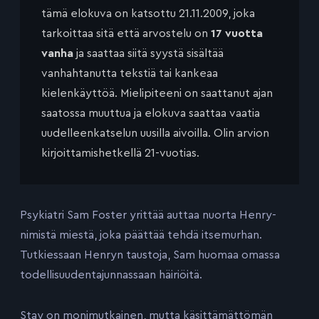
tämä elokuva on katsottu 21.11.2009, joka
tarkoittaa sitä että arvostelu on
17 vuotta
vanha
ja saattaa siitä syystä sisältää
vanhahtanutta tekstiä tai kankeaa
kielenkäyttöä. Mielipiteeni on saattanut ajan
saatossa muuttua ja elokuva saattaa vaatia
uudelleenkatselun uusilla aivoilla. Olin arvion
kirjoittamishetkellä 21-vuotias.
Psykiatri Sam Foster yrittää auttaa nuorta Henry-
nimistä miestä, joka päättää tehdä itsemurhan.
Tutkiessaan Henryn taustoja, Sam huomaa omassa
todellisuudentajunnassaan häiriöitä.
Stay on monimutkainen, mutta käsittämättömän