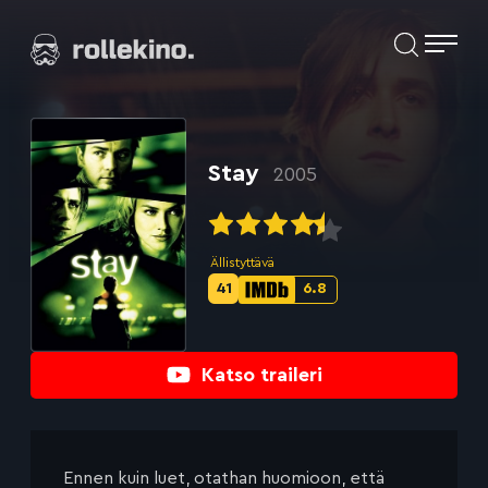
Siirry
Elokuvat ja elokuva-arviot | Rollekino.fi
suoraan
sisältöön
Fiilistelyä
lopputekstien
jälkeen.
Stay
2005
Ällistyttävä
41
6.8
Metascore-
IMDb-
pisteet:
pisteet:
Katso traileri
Ennen kuin luet, otathan huomioon, että