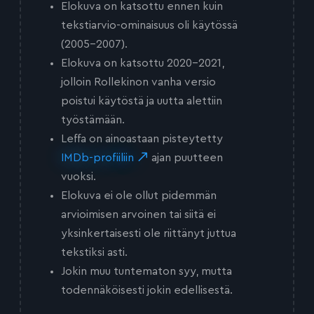
Elokuva on katsottu ennen kuin
tekstiarvio-ominaisuus oli käytössä
(2005-2007).
Elokuva on katsottu 2020-2021,
jolloin Rollekinon vanha versio
poistui käytöstä ja uutta alettiin
työstämään.
Leffa on ainoastaan pisteytetty
IMDb-profiiliin
ajan puutteen
vuoksi.
Elokuva ei ole ollut pidemmän
arvioimisen arvoinen tai siitä ei
yksinkertaisesti ole riittänyt juttua
tekstiksi asti.
Jokin muu tuntematon syy, mutta
todennäköisesti jokin edellisestä.