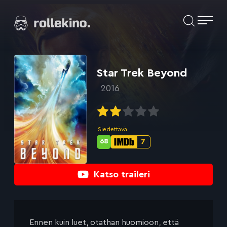
Siirry
Elokuvat ja elokuva-arviot | Rollekino.fi
suoraan
sisältöön
Fiilistelyä
lopputekstien
jälkeen.
Star Trek Beyond
2016
Siedettävä
68
7
Metascore-
IMDb-
pisteet:
pisteet:
Katso traileri
Ennen kuin luet, otathan huomioon, että