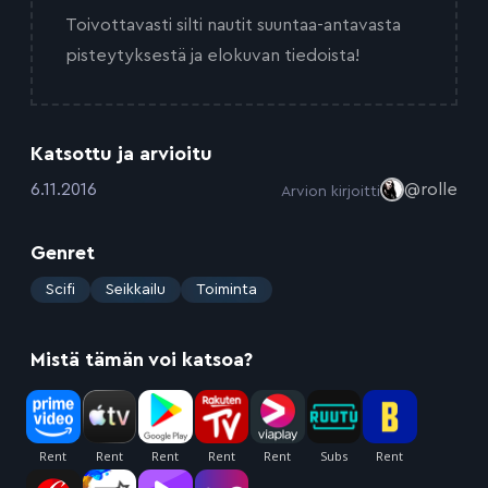
Toivottavasti silti nautit suuntaa-antavasta
pisteytyksestä ja elokuvan tiedoista!
Katsottu ja arvioitu
:
6.11.2016
@rolle
Arvion kirjoitti
Genret
:
Scifi
Seikkailu
Toiminta
Mistä tämän voi katsoa?