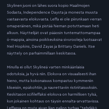
Skylinen juoni on lähes suora kopio Maailmojen
Sodasta, Independence Daysta ja monesta muusta
vastaavasta elokuvasta. Leffa ei ole piirunkaan verran
omaperäinen, mikä pistää hieman potuttamaan heti
alkuun. Näyttelijät ovat pääosin tuntemattomampaa
ö-mappia, ainoina poikkeuksina sivurooleja luotsaavat
Neil Hopkins, David Zayas ja Brittany Daniels. Itse
näyttely on parhaimmillaan keskitasoa.
Minulla ei ollut Skylineä varten minkäänlaisia
odotuksia, ja hyvä niin. Elokuva on visuaalisesti ihan
hieno, mutta kokonaisuus kompastuu kymmeniin
kliseisiin, epäkohtiin, ja naurettaviin ristiriitaisuuksiin.
Keskitason scifileffaksi elokuva on harmillisen tylsä,
kun jokainen kohtaus on täysin ennalta-arvattavissa.
Leffassa on myös aivan liian paljon turhaa ”tehdäkö