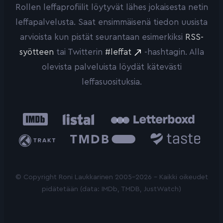
Rollen leffaprofiilit löytyvät lähes jokaisesta netin
leffapalvelusta. Saat ensimmäisenä tiedon uusista
arvioista kun pistät seurantaan esimerkiksi
RSS-
syötteen
tai Twitterin
#leffat
-hashtagin. Alla
olevista palveluista löydät kätevästi
leffasuosituksia.
IMDb
Listal
Letterboxd
Trakt
The
Taste.io
Movie
Database
© Copyright Roni Laukkarinen 2005-2026 - Kaikki oikeudet
pidätetään (data: IMDb, TMDB, JustWatch)