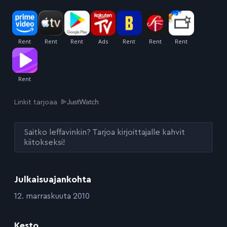
Linkit tarjoaa
Saitko leffavinkin? Tarjoa kirjoittajalle kahvit
kiitokseksi!
Julkaisuajankohta
:
12. marraskuuta 2010
Kesto