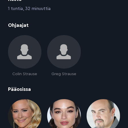
:
1 tuntia, 32 minuuttia
:
Ohjaajat
Colin Strause
Greg Strause
:
Pääosissa