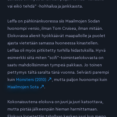
vai eikö tehdä” -hohhailua ja jankkausta.
Leffa on pähkinänkuoressa siis Maailmojen Sodan
huonompi versio, ilman Tom Cruisea, ilman mitään.
Elokuvassa alienit hyökkäävät maapallolle ja puolet
ajasta vietetään samassa huoneessa kinastellen.
Leffaa oli myös pitkitetty turhilla hidastuksilla. Hyvä
esimerkki siitä miten ”scifi”-toimintaelokuvasta on
saatu mahdollisimman tympeä pakkaus. Jo toinen
pettymys tältä saralta tänä vuonna. Selvästi parempi
kuin
Monsters (2010)
, mutta paljon huonompi kuin
Maailmojen Sota
.
Kokonaisuutena elokuva on juuri ja juuri katsottava,
mutta pistää jälkeenpäin hieman harmittamaan.
Elokuva lopetettiin tahallaan kesken juuri kun meno