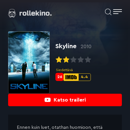
Siirry
Elokuvat ja elokuva-arviot | Rollekino.fi
suoraan
sisältöön
Fiilistelyä
lopputekstien
jälkeen.
Skyline
2010
Siedettävä
26
4.4
Metascore-
IMDb-
pisteet:
pisteet:
Katso traileri
Ennen kuin luet, otathan huomioon, että