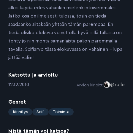
alkoi käydä edes vähänkin mielenkiintoisemmaksi.
Jatko-osa on ilmeisesti tulossa, tosin en tiedä
saadaanko siitäkään yhtään tämän parempaa. En
tiedä olisiko elokuva voinut olla hyvä, sillä tällaisia on
tehty jo niin monta samanlaista paljon paremmalla
tavalla. Scifiarvo tässä elokuvassa on vähäinen – lupa
jättää väliin!
Katsottu ja arvioitu
:
12.12.2010
@rolle
Arvion kirjoitti
Genret
:
Jännitys
Scifi
Toiminta
Mistä tämän voi katsoa?