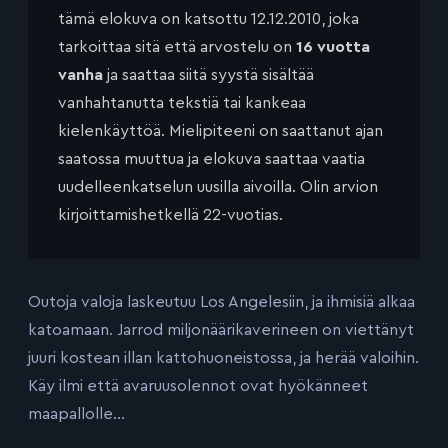
tämä elokuva on katsottu 12.12.2010, joka
tarkoittaa sitä että arvostelu on
16 vuotta
vanha
ja saattaa siitä syystä sisältää
vanhahtanutta tekstiä tai kankeaa
kielenkäyttöä. Mielipiteeni on saattanut ajan
saatossa muuttua ja elokuva saattaa vaatia
uudelleenkatselun uusilla aivoilla. Olin arvion
kirjoittamishetkellä 22-vuotias.
Outoja valoja laskeutuu Los Angelesiin, ja ihmisiä alkaa
katoamaan. Jarrod miljonäärikaverineen on viettänyt
juuri kostean illan kattohuoneistossa, ja herää valoihin.
Käy ilmi että avaruusolennot ovat hyökänneet
maapallolle…