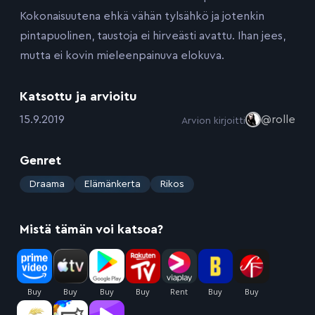
Kokonaisuutena ehkä vähän tylsähkö ja jotenkin
pintapuolinen, taustoja ei hirveästi avattu. Ihan jees,
mutta ei kovin mieleenpainuva elokuva.
Katsottu ja arvioitu
:
15.9.2019
@rolle
Arvion kirjoitti
Genret
:
Draama
Elämänkerta
Rikos
Mistä tämän voi katsoa?