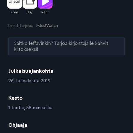
Linkit tarjoaa
Saitko leffavinkin? Tarjoa kirjoittajalle kahvit
kiitokseksi!
Julkaisuajankohta
:
26. heinäkuuta 2019
Kesto
:
1 tuntia, 58 minuuttia
:
Ohjaaja