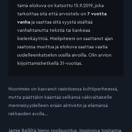
tämä elokuva on katsottu 15.9.2019, joka
tarkoittaa sitä että arvostelu on
7 vuotta
vanha
ja saattaa siitä syystä sisältää
vanhahtanutta tekstiä tai kankeaa
kielenkäyttöä. Mielipiteeni on saattanut ajan
saatossa muuttua ja elokuva saattaa vaatia
uudelleenkatselun uusilla aivoilla. Olin arvion
kirjoittamishetkellä 31-vuotias.
Nuorimies on kasvanut rasistisessa kulttiperheessä,
mutta päättäkin kääntää selkänsä väkivaltaiselle
menneisyydelleen erään aktivistin ja elämänsä
rakkauden avulla…
Jamie Belliltä hieno roolisuoritus. Inspiroiva tositarina.