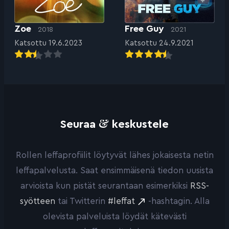
Zoe
Free Guy
2018
2021
Katsottu 19.6.2023
Katsottu 24.9.2021
&
Seuraa
keskustele
Rollen leffaprofiilit löytyvät lähes jokaisesta netin
leffapalvelusta. Saat ensimmäisenä tiedon uusista
arvioista kun pistät seurantaan esimerkiksi
RSS-
syötteen
tai Twitterin
#leffat
-hashtagin. Alla
olevista palveluista löydät kätevästi