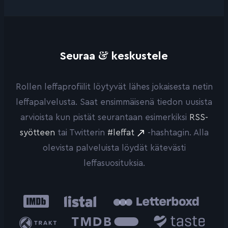
&
Seuraa
keskustele
Rollen leffaprofiilit löytyvät lähes jokaisesta netin
leffapalvelusta. Saat ensimmäisenä tiedon uusista
arvioista kun pistät seurantaan esimerkiksi
RSS-
syötteen
tai Twitterin
#leffat
-hashtagin. Alla
olevista palveluista löydät kätevästi
leffasuosituksia.
IMDb
Listal
Letterboxd