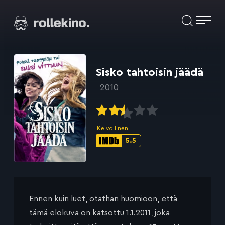
Siirry
Elokuvat ja elokuva-arviot | Rollekino.fi
suoraan
sisältöön
Fiilistelyä
lopputekstien
jälkeen.
Sisko tahtoisin jäädä
2010
Kelvollinen
5.5
IMDb-
pisteet:
Ennen kuin luet, otathan huomioon, että
tämä elokuva on katsottu 1.1.2011, joka