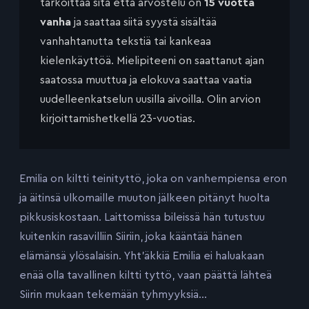
tarkoittaa sitä että arvostelu on
15 vuotta
vanha
ja saattaa siitä syystä sisältää
vanhahtanutta tekstiä tai kankeaa
kielenkäyttöä. Mielipiteeni on saattanut ajan
saatossa muuttua ja elokuva saattaa vaatia
uudelleenkatselun uusilla aivoilla. Olin arvion
kirjoittamishetkellä 23-vuotias.
Emilia on kiltti teinityttö, joka on vanhempiensa eron
ja äitinsä ulkomaille muuton jälkeen pitänyt huolta
pikkusiskostaan. Laittomissa bileissä hän tutustuu
kuitenkin rasavilliin Siiriin, joka kääntää hänen
elämänsä ylösalaisin. Yht’äkkiä Emilia ei haluakaan
enää olla tavallinen kiltti tyttö, vaan päättä lähteä
Siirin mukaan tekemään tyhmyyksiä…