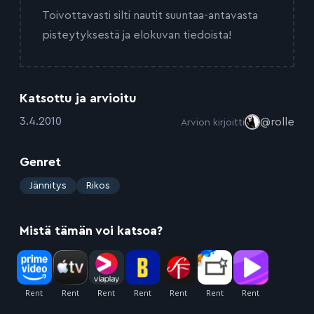
Toivottavasti silti nautit suuntaa-antavasta
pisteytyksestä ja elokuvan tiedoista!
Katsottu ja arvioitu
:
3.4.2010
@rolle
Arvion kirjoitti
Genret
:
Jännitys
Rikos
Mistä tämän voi katsoa?