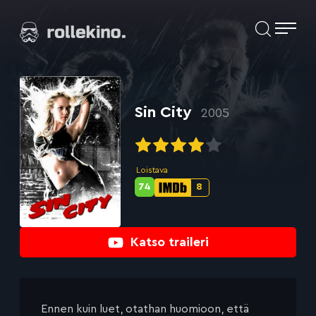
Siirry
Elokuvat ja elokuva-arviot | Rollekino.fi
suoraan
sisältöön
Fiilistelyä
lopputekstien
jälkeen.
Sin City
2005
Loistava
74
8
Metascore-
IMDb-
pisteet:
pisteet:
Katso traileri
Ennen kuin luet, otathan huomioon, että