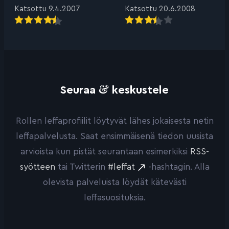
Katsottu 9.4.2007
Katsottu 20.6.2008
&
Seuraa
keskustele
Rollen leffaprofiilit löytyvät lähes jokaisesta netin
leffapalvelusta. Saat ensimmäisenä tiedon uusista
arvioista kun pistät seurantaan esimerkiksi
RSS-
syötteen
tai Twitterin
#leffat
-hashtagin. Alla
olevista palveluista löydät kätevästi
leffasuosituksia.