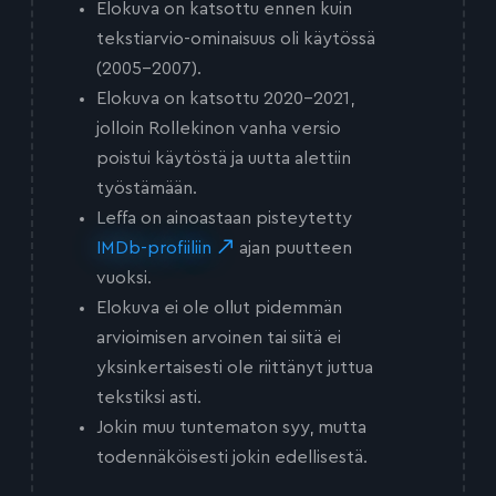
Elokuva on katsottu ennen kuin
tekstiarvio-ominaisuus oli käytössä
(2005-2007).
Elokuva on katsottu 2020-2021,
jolloin Rollekinon vanha versio
poistui käytöstä ja uutta alettiin
työstämään.
Leffa on ainoastaan pisteytetty
IMDb-profiiliin
ajan puutteen
vuoksi.
Elokuva ei ole ollut pidemmän
arvioimisen arvoinen tai siitä ei
yksinkertaisesti ole riittänyt juttua
tekstiksi asti.
Jokin muu tuntematon syy, mutta
todennäköisesti jokin edellisestä.