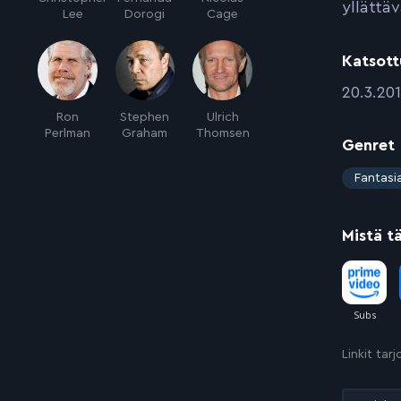
yllättäv
Lee
Dorogi
Cage
Katsott
:
20.3.201
Ron
Stephen
Ulrich
Perlman
Graham
Thomsen
Genret
:
Fantasi
Mistä t
Linkit tar