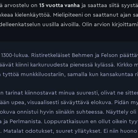
tä arvostelu on
15 vuotta vanha
ja saattaa siitä syyst
keaa kielenkäyttöä. Mielipiteeni on saattanut ajan 
elleenkatselun uusilla aivoilla. Olin arvion kirjoittam
 1300-lukua. Ristiretkeläiset Behmen ja Felson päät
äävät kiinni karkuruudesta pienessä kylässä. Kirkko 
ä tyttöä munkkiluostariin, samalla kun kansakuntaa r
n tarinat kiinnostavat minua suuresti, olivat ne sitte
tään upea, visuaalisesti säväyttävä elokuva. Pidän my
okuva onnistui hyvin siinäkin suhteessa. Näyttely oli 
 ja Perlmanista. Loppuratkaisuun en ollut oikein ty
a. Matalat odotukset, suuret yllätykset. Ei niin huon