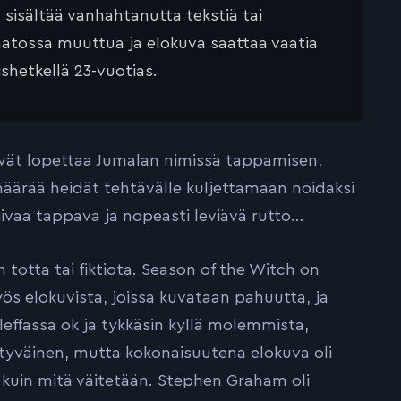
ä sisältää vanhahtanutta tekstiä tai
saatossa muuttua ja elokuva saattaa vaatia
ishetkellä 23-vuotias.
tävät lopettaa Jumalan nimissä tappamisen,
määrää heidät tehtävälle kuljettamaan noidaksi
iivaa tappava ja nopeasti leviävä rutto…
n totta tai fiktiota. Season of the Witch on
ös elokuvista, joissa kuvataan pahuutta, ja
leffassa ok ja tykkäsin kyllä molemmista,
ytyväinen, mutta kokonaisuutena elokuva oli
o kuin mitä väitetään. Stephen Graham oli