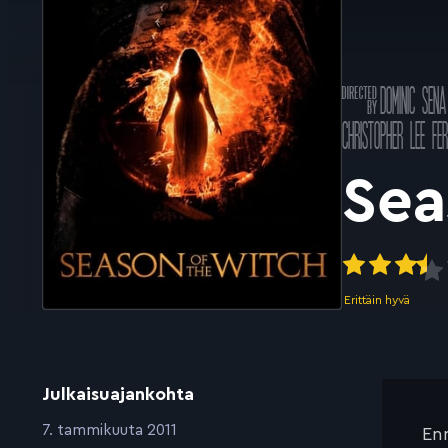
Ohjannut
DOMINIC SENA
k
Pääosissa
CHRISTOPHER LEE
FE
Sea
Erittäin hyvä
Julkaisuajankohta
:
7. tammikuuta 2011
Enn