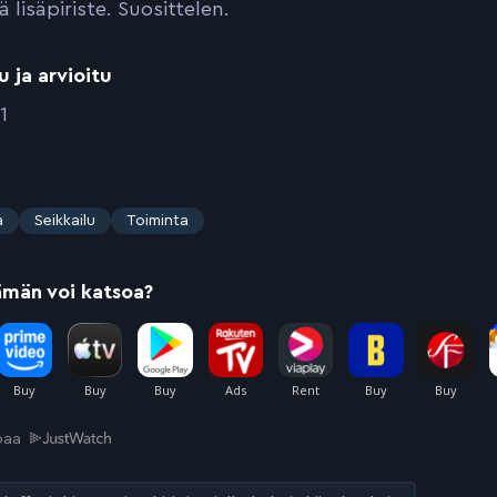
ä lisäpiriste. Suosittelen.
u ja arvioitu
1
a
Seikkailu
Toiminta
ämän voi katsoa?
joaa