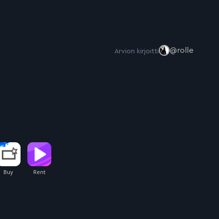
@rolle
Arvion kirjoitti