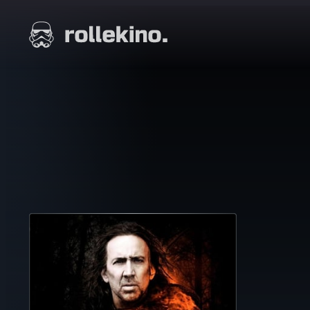
Siirry
suoraan
Elokuvat ja elokuva-arviot | Rollekino.fi
sisältöön
Fiilistelyä
lopputekstien
jälkeen.