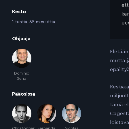
et
Kesto
kan
:
1 tuntia, 35 minuuttia
uud
:
Ohjaaja
Eletään
mutta j
epäilty
Dominic
Sena
Keskiaja
:
Pääosissa
miljööl
tämä el
Cagesta
loistav
Christopher
Fernanda
Nicolas