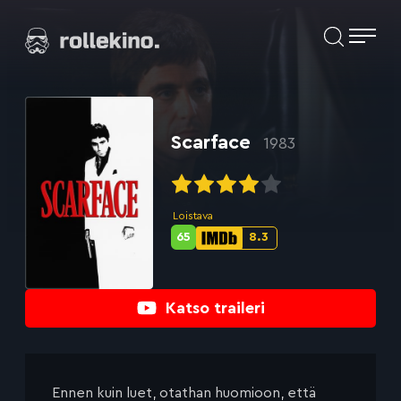
Siirry
Elokuvat ja elokuva-arviot | Rollekino.fi
suoraan
sisältöön
Fiilistelyä
lopputekstien
jälkeen.
Scarface
1983
Loistava
65
8.3
Metascore-
IMDb-
pisteet:
pisteet:
Katso traileri
Ennen kuin luet, otathan huomioon, että