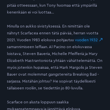
pitää otteessaan, kun Tony huomaa että ympärillä
kenenkään ei voi luottaa…
Minulla on aukko sivistyksessä. En nimittäin ole
nähnyt Scarfacea ennen tätä päivää, herran vuotta
2021. Vuoden 1983 elokuva pohjautuu
vuoden 1932
samannimiseen leffaan. Al Pacino on elokuvassa
loistava, Steven Baueria, Michelle Pfeifferiä ja Mary
Elizabeth Mastrantoniota yhtään vähättelemättä. On
myös jotenkin hupaisaa, että Mark Margolis ja Steven
Bauer ovat molemmat gangstereita Breaking Bad -
sarjassa. Mistähän johtuu? He sopivat täydellisesti
tällaiseen rooliin, se tiedettiin jo 80-luvulla.
Scarface on alusta loppuun saakka
mukaansatempaava ja jännittävä elokuva.