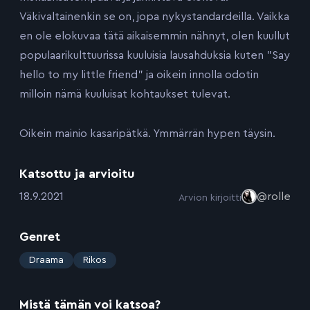
Väkivaltainenkin se on, jopa nykystandardeilla. Vaikka
en ole elokuvaa tätä aikaisemmin nähnyt, olen kuullut
populaarikulttuurissa kuuluisia lausahduksia kuten ”Say
hello to my little friend” ja oikein innolla odotin
milloin nämä kuuluisat kohtaukset tulevat.
Oikein mainio kasaripätkä. Ymmärrän hypen täysin.
Katsottu ja arvioitu
:
18.9.2021
@rolle
Arvion kirjoitti
Genret
:
Draama
Rikos
Mistä tämän voi katsoa?