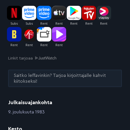
Linkit tarjoaa
Saitko leffavinkin? Tarjoa kirjoittajalle kahvit
kiitokseksi!
Julkaisuajankohta
:
9. joulukuuta 1983
Kesto