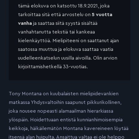
tämä elokuva on katsottu 18.9.2021, joka
tarkoittaa sitä että arvostelu on
5 vuotta
vanha
ja saattaa siitä syystä sisältää
vanhahtanutta tekstiä tai kankeaa
kielenkäyttöä. Mielipiteeni on saattanut ajan
saatossa muuttua ja elokuva saattaa vaatia
uudelleenkatselun uusilla aivoilla. Olin arvion
kirjoittamishetkellä 33-vuotias.
Tony Montana on kuubalaisten mielipidevankien
matkassa Yhdysvaltoihin saapunut pikkurikollinen,
joka nousee nopeasti alamaailman hierarkiassa
ylöspäin. Hoidettuaan entistä kunnianhimoisempia
keikkoja, häikäilemätön Montana kavereineen löytää
itsensä alan huipulta. Ansaittua valtaa ei ole helppo