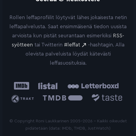
Rollen leffaprofiilit löytyvät lähes jokaisesta netin
leffapalvelusta. Saat ensimmäisenä tiedon uusista
arvioista kun pistät seurantaan esimerkiksi
RSS-
syötteen
tai Twitterin
#leffat
-hashtagin. Alla
olevista palveluista löydät kätevästi
leffasuosituksia.
IMDb
Listal
Letterboxd
Trakt
The
Taste.io
Movie
Database
© Copyright Roni Laukkarinen 2005-2026 - Kaikki oikeudet
pidätetään (data: IMDb, TMDB, JustWatch)