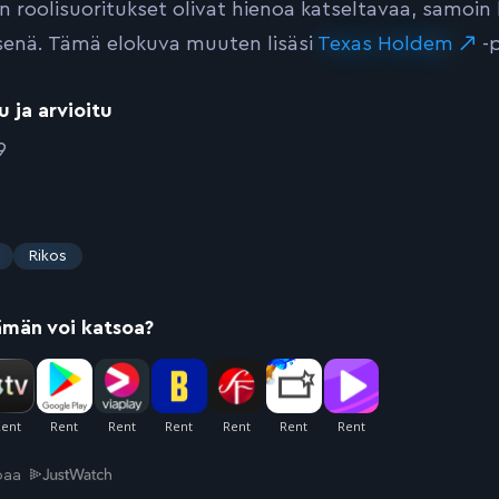
n roolisuoritukset olivat hienoa katseltavaa, samoin
senä. Tämä elokuva muuten lisäsi
Texas Holdem
-p
u ja arvioitu
9
Rikos
ämän voi katsoa?
joaa