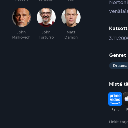
Nortoni
venäläi
Katsott
John
John
Matt
Malkovich
Turturro
Damon
:
3.11.200
Genret
:
Draama
Mistä t
Linkit tar