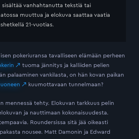
ä sisältää vanhahtanutta tekstiä tai
saatossa muuttua ja elokuva saattaa vaatia
ishetkellä 21-vuotias.
lisen pokeriuransa tavalliseen elämään perheen
kerin
tuoma jännitys ja kalliiden pelien
vän palaaminen vankilasta, on hän kovan paikan
huoneen
kuumottavaan tunnelmaan?
n mennessä tehty. Elokuvan tarkkuus pelin
elokuvan ja nauttimaan kokonaisuudesta.
mpaavia. Roundersissa sitä jää oikeasti
ti pakasta nousee. Matt Damonin ja Edward