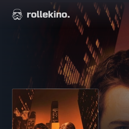
Siirry
suoraan
Elokuvat ja elokuva-arviot | Rollekino.fi
sisältöön
Fiilistelyä
lopputekstien
jälkeen.