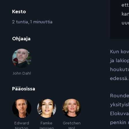
et
Kesto
kan
:
2 tuntia, 1 minuuttia
uud
:
Ohjaaja
Kun kov
ja laki
houkutu
John Dahl
edessä.
:
Pääosissa
Rounder
yksityi
Elokuva
penkin 
Edward
Famke
Gretchen
Norton
Janssen
Mol