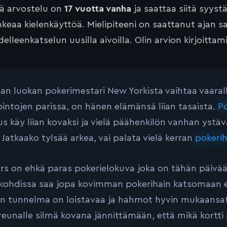
tä arvostelu on
17 vuotta vanha
ja saattaa siitä syyst
keaa kielenkäyttöä. Mielipiteeni on saattanut ajan 
elleenkatselun uusilla aivoilla. Olin arvion kirjoittam
an luokan pokerimestari New Yorkista vaihtaa vaaral
opintojen parissa, on hänen elämänsä liian tasaista.
Po
s käy liian kovaksi ja vielä päähenkilön vanhan ystä
 Jatkaako tylsää arkea, vai palata vielä kerran
pokeri
s on ehkä paras pokerielokuva joka on tähän päivää
skohdissa saa jopa kovimman pokerihain katsomaan 
n tunnelma on loistavaa ja hahmot hyvin mukaansate
reunalle silmä kovana jännittämään, että mikä kort