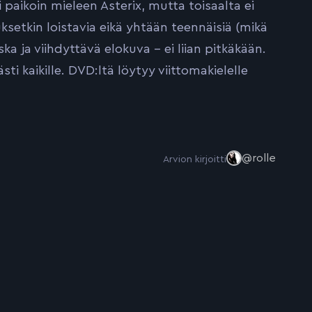
 paikoin mieleen Asterix, mutta toisaalta ei
uksetkin loistavia eikä yhtään teennäisiä (mikä
ka ja viihdyttävä elokuva – ei liian pitkäkään.
i kaikille. DVD:ltä löytyy viittomakielelle
@rolle
Arvion kirjoitti