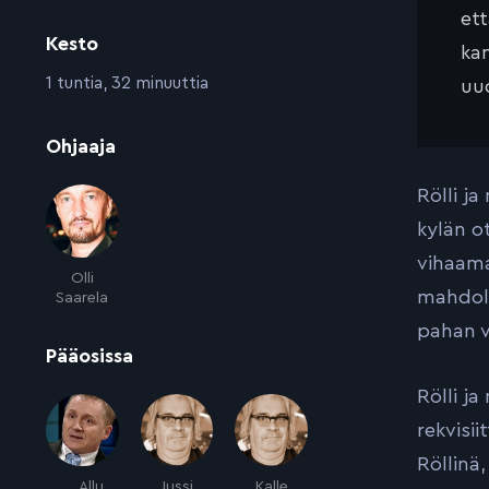
et
Kesto
kan
:
1 tuntia, 32 minuuttia
uud
:
Ohjaaja
Rölli j
kylän o
vihaama
Olli
mahdoll
Saarela
pahan v
:
Pääosissa
Rölli j
rekvisi
Röllinä
Allu
Jussi
Kalle