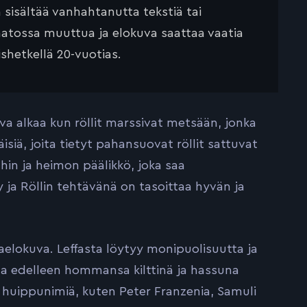
ä sisältää vanhahtanutta tekstiä tai
saatossa muuttua ja elokuva saattaa vaatia
ishetkellä 20-vuotias.
uva alkaa kun röllit marssivat metsään, jonka
siä, joita tietyt pahansuovat röllit sattuvat
hin ja heimon päälikkö, joka saa
 ja Röllin tehtävänä on tasoittaa hyvän ja
aelokuva. Leffasta löytyy monipuolisuutta ja
osaa edelleen hommansa kilttinä ja hassuna
huippunimiä, kuten Peter Franzenia, Samuli