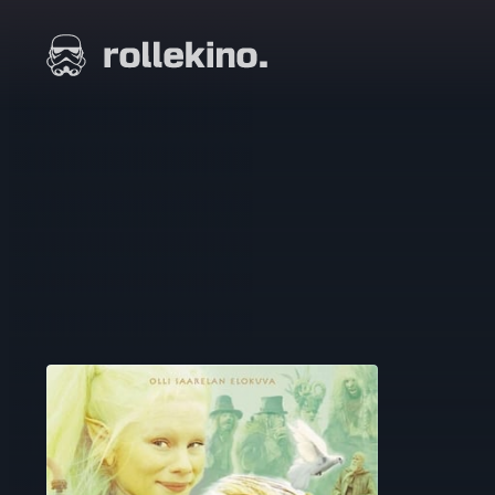
Siirry
suoraan
Elokuvat ja elokuva-arviot | Rollekino.fi
sisältöön
Fiilistelyä
lopputekstien
jälkeen.