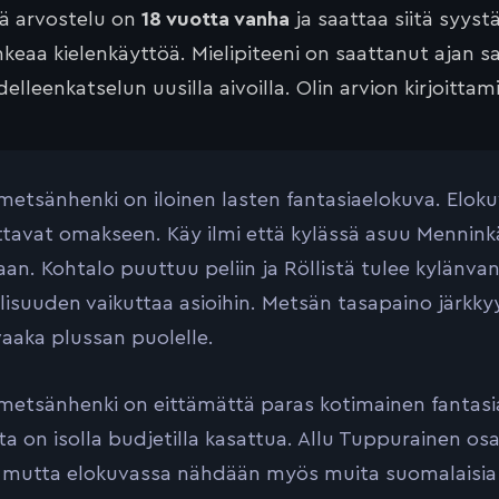
tä arvostelu on
18 vuotta vanha
ja saattaa siitä syyst
keaa kielenkäyttöä. Mielipiteeni on saattanut ajan 
elleenkatselun uusilla aivoilla. Olin arvion kirjoittam
a metsänhenki on iloinen lasten fantasiaelokuva. Elok
ttavat omakseen. Käy ilmi että kylässä asuu Menninkäi
an. Kohtalo puuttuu peliin ja Röllistä tulee kylänvan
isuuden vaikuttaa asioihin. Metsän tasapaino järkkyy
aaka plussan puolelle.
a metsänhenki on eittämättä paras kotimainen fantasi
itta on isolla budjetilla kasattua. Allu Tuppurainen 
, mutta elokuvassa nähdään myös muita suomalaisia 