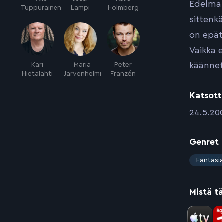
Edelman
Tuppurainen
Lampi
Holmberg
sittenkä
on epät
Vaikka 
käännet
Kari
Maria
Peter
Hietalahti
Järvenhelmi
Franzén
Katsott
:
24.5.20
Genret
:
Fantasi
Mistä t