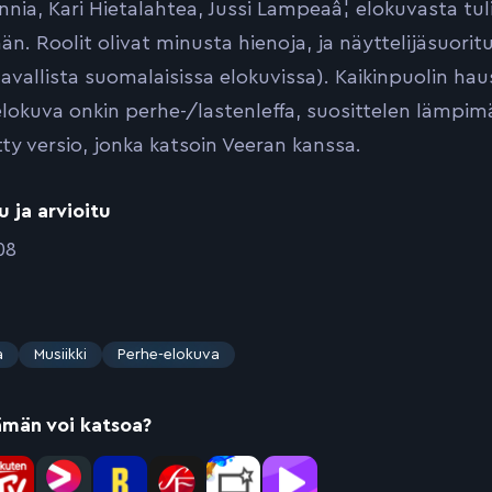
nia, Kari Hietalahtea, Jussi Lampeaâ¦ elokuvasta tuli
än. Roolit olivat minusta hienoja, ja näyttelijäsuorit
avallista suomalaisissa elokuvissa). Kaikinpuolin haus
elokuva onkin perhe-/lastenleffa, suosittelen lämpimäst
ty versio, jonka katsoin Veeran kanssa.
u ja arvioitu
08
a
Musiikki
Perhe-elokuva
ämän voi katsoa?