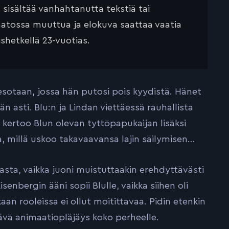
ä sisältää vanhahtanutta tekstiä tai
saatossa muuttua ja elokuva saattaa vaatia
ishetkellä 23-vuotias.
esotaan, jossa hän putosi pois kyydistä. Hänet
än asti. Blu:n ja Lindan viettäessä rauhallista
kertoo Blun olevan tyttöpapukaijan lisäksi
a, millä uskoo takavaavansa lajin säilymisen…
fasta, vaikka juoni muistuttaakin erehdyttävästi
enbergin ääni sopii Blulle, vaikka siihen oli
n rooleissa ei ollut moitittavaa. Pidin etenkin
stävä animaatiopläjäys koko perheelle.