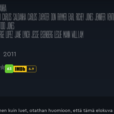
DANHA
D
CARLOS SALDANHA
CARLOS ZAPATER
DON RHYMER
EARL RICHEY JONES
JENNIFER VENTI
TODD JONES
RGE LOPEZ
JANE LYNCH
JESSE EISENBERG
LESLIE MANN
WILL.I.AM
o
2011
63
6.9
Metascore-
IMDb-
pisteet:
pisteet:
en kuin luet, otathan huomioon, että tämä elokuva on