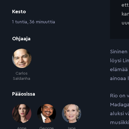
et
Kesto
kan
:
1 tuntia, 36 minuuttia
uud
:
Ohjaaja
Sininen
löysi Li
elämää 
Carlos
ainoaa 
Saldanha
:
Pääosissa
Rio on 
Madagasc
aluksi 
musiikk
Anne
George
Jane