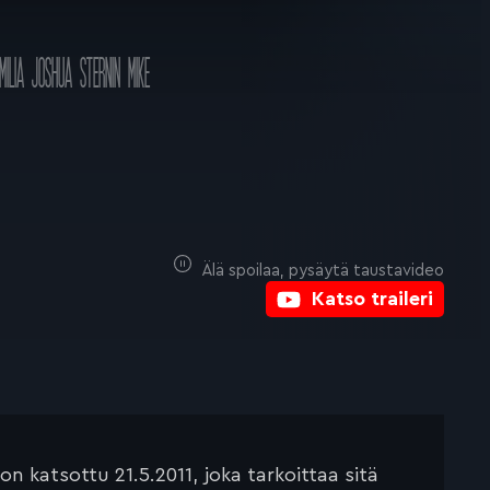
MILIA
JOSHUA STERNIN
MIKE
Älä spoilaa, pysäytä taustavideo
Katso traileri
 katsottu 21.5.2011, joka tarkoittaa sitä