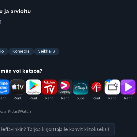
u ja arvioitu
1
io
Komedia
Seikkailu
ämän voi katsoa?
joaa
leffavinkin? Tarjoa kirjoittajalle kahvit kiitokseksi!