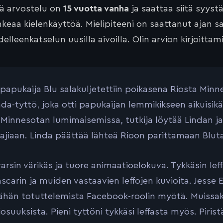
tä arvostelu on
15 vuotta vanha
ja saattaa siitä syyst
keaa kielenkäyttöä. Mielipiteeni on saattanut ajan 
elleenkatselun uusilla aivoilla. Olin arvion kirjoittam
 papukaija Blu salakuljetettiin poikasena Riosta Minn
nda-tyttö, joka otti papukaijan lemmikikseen aikuisikä
Minnesotan lumimaisemissa, tutkija löytää Lindan ja 
lajiaan. Linda päättää lähteä Rioon parittamaan Blut
varsin värikäs ja tuore animaatioelokuva. Tykkäsin lef
arin ja muiden vastaavien leffojen kuvioita. Jesse Eis
vähän totuttelemista Facebook-roolin myötä. Muissakaa
iosuuksista. Pieni tyttöni tykkäsi leffasta myös. Piri