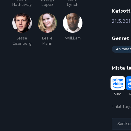
Hathaway
Lopez
Lynch
Katsott
:
21.5.201
Genret
Jesse
Leslie
Will.i.am
Eisenberg
Mann
:
Animaat
Mistä t
Linkit tar
Saitko 