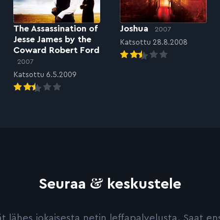
The Assassination of
Joshua
2007
Jesse James by the
Katsottu 28.8.2008
Coward Robert Ford
2007
Katsottu 6.5.2009
&
Seuraa
keskustele
yvät lähes jokaisesta netin leffapalvelusta. Saat 