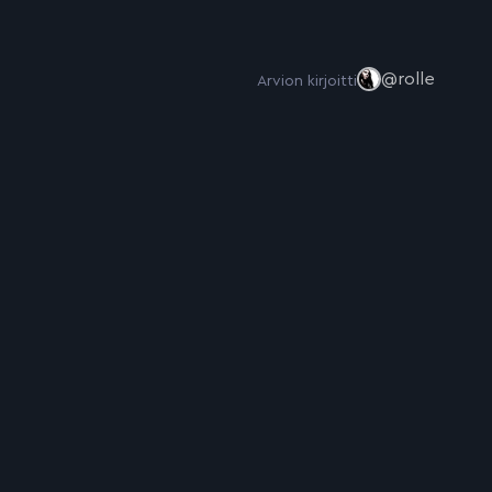
@rolle
Arvion kirjoitti