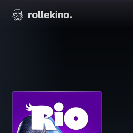
Siirry
suoraan
Elokuvat ja elokuva-arviot | Rollekino.fi
sisältöön
Fiilistelyä
lopputekstien
jälkeen.