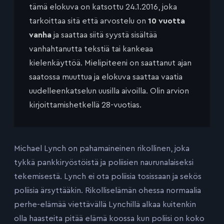
tämä elokuva on katsottu 24.1.2016, joka
tarkoittaa sitä että arvostelu on
10 vuotta
vanha
ja saattaa siitä syystä sisältää
vanhahtanutta tekstiä tai kankeaa
kielenkäyttöä. Mielipiteeni on saattanut ajan
saatossa muuttua ja elokuva saattaa vaatia
uudelleenkatselun uusilla aivoilla. Olin arvion
kirjoittamishetkellä 28-vuotias.
Michael Lynch on pahamaineinen rikollinen, joka
tykkä pankkiryöstöistä ja poliisien naurunalaiseksi
tekemisestä. Lynch ei ota poliisia tosissaan ja sekös
poliisia ärsyttääkin. Rikolliselämän ohessa normaalia
perhe-elämää viettävällä Lynchillä alkaa kuitenkin
olla haasteita pitää elämä koossa kun poliisi on koko