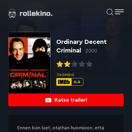
Siirry
Elokuvat ja elokuva-arviot | Rollekino.fi
suoraan
sisältöön
Fiilistelyä
lopputekstien
jälkeen.
Ordinary Decent
Criminal
2000
Siedettävä
6.4
IMDb-
pisteet:
Katso traileri
Ennen kuin luet, otathan huomioon, että