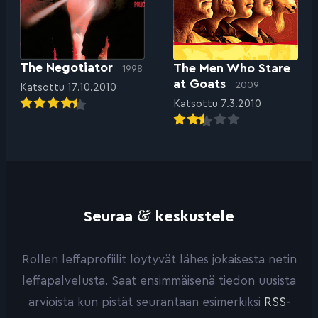
The Negotiator
The Men Who Stare
1998
at Goats
2009
Katsottu 17.10.2010
Katsottu 7.3.2010
&
Seuraa
keskustele
Rollen leffaprofiilit löytyvät lähes jokaisesta netin
leffapalvelusta. Saat ensimmäisenä tiedon uusista
arvioista kun pistät seurantaan esimerkiksi
RSS-