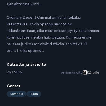
ajan ahterissa kiinni…
Ordinary Decent Criminal on vähän tukalaa
katsottavaa. Kevin Spacey unohtelee
irkkuaksenttiaan, eikä muutenkaan pysty karistamaan
karismaattisen jenkin habitustaan. Komedia ei ole
hauskaa ja rikokset eivät riittävän jännittäviä. Ei
osunut, eikä uponnut.
Katsottu ja arvioitu
:
24.1.2016
@rolle
Arvion kirjoitti
Genret
:
Komedia
Rikos