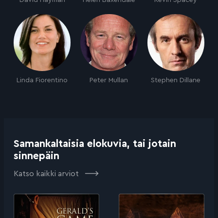
David Hayman
Helen Baxendale
Kevin Spacey
Linda Fiorentino
Peter Mullan
Stephen Dillane
Samankaltaisia elokuvia, tai jotain
sinnepäin
Katso kaikki arviot