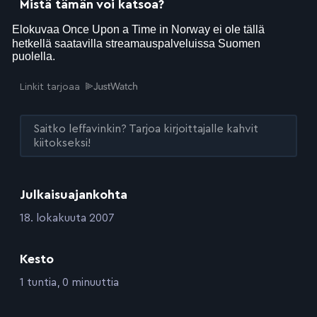
Mistä tämän voi katsoa?
Linkit tarjoaa
Saitko leffavinkin? Tarjoa kirjoittajalle kahvit
kiitokseksi!
Julkaisuajankohta
:
18. lokakuuta 2007
Kesto
:
1 tuntia, 0 minuuttia