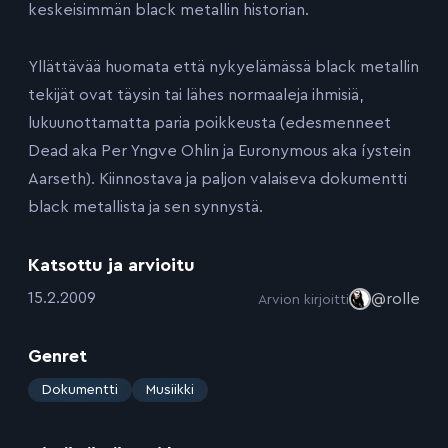
keskeisimmän black metallin historian.
Yllättävää huomata että nykyelämässä black metallin
tekijät ovat täysin tai lähes normaaleja ihmisiä,
lukuunottamatta paria poikkeusta (edesmenneet
Dead aka Per Yngve Ohlin ja Euronymous aka íystein
Aarseth). Kiinnostava ja paljon valaiseva dokumentti
black metallista ja sen synnystä.
Katsottu ja arvioitu
:
15.2.2009
@rolle
Arvion kirjoitti
Genret
:
Dokumentti
Musiikki