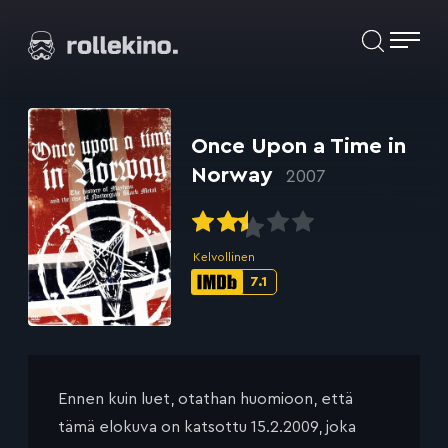
Siirry
Elokuvat ja elokuva-arviot | Rollekino.fi
suoraan
sisältöön
Fiilistelyä
lopputekstien
jälkeen.
Once Upon a Time in
Norway
2007
Kelvollinen
7.1
IMDb-
pisteet:
Ennen kuin luet, otathan huomioon, että
tämä elokuva on katsottu 15.2.2009, joka