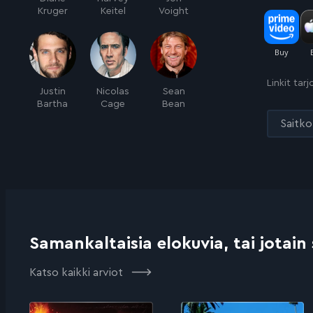
Kruger
Keitel
Voight
Linkit tar
Justin
Nicolas
Sean
Bartha
Cage
Bean
Saitko 
Samankaltaisia elokuvia, tai jotain
Katso kaikki arviot