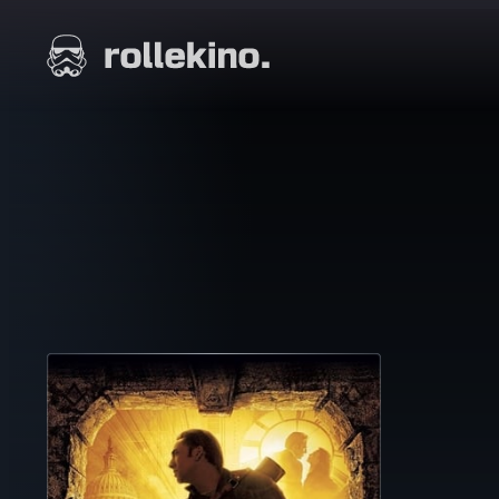
Siirry
suoraan
Elokuvat ja elokuva-arviot | Rollekino.fi
sisältöön
Fiilistelyä
lopputekstien
jälkeen.