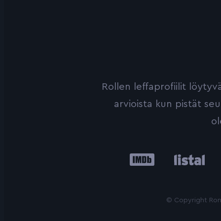
Rollen leffaprofiilit löyt
arvioista kun pistät se
ol
IMDb
Listal
Le
© Copyright Roni