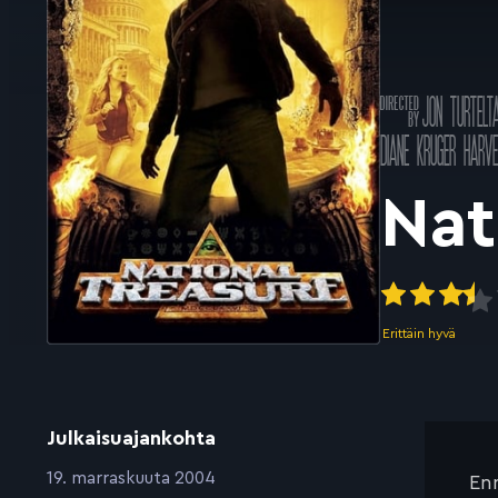
Ohjannut
JON TURTELT
k
Pääosissa
DIANE KRUGER
HARVE
Nat
Erittäin hyvä
Julkaisuajankohta
:
19. marraskuuta 2004
Enn