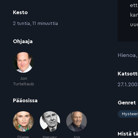
et
Kesto
kan
:
2 tuntia, 11 minuuttia
uud
:
Ohjaaja
Hienoa,
Katsott
Jon
:
27.1.200
Turteltaub
:
Pääosissa
Genret
:
Mysteer
Mistä t
Diane
Harvey
Jon