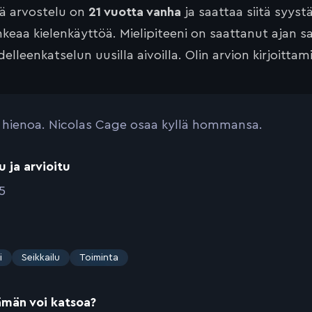
tä arvostelu on
21 vuotta vanha
ja saattaa siitä syyst
keaa kielenkäyttöä. Mielipiteeni on saattanut ajan 
elleenkatselun uusilla aivoilla. Olin arvion kirjoittam
 hienoa. Nicolas Cage osaa kyllä hommansa.
u ja arvioitu
5
i
Seikkailu
Toiminta
ämän voi katsoa?