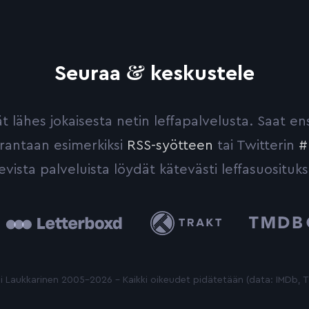
&
Seuraa
keskustele
yvät lähes jokaisesta netin leffapalvelusta. Saat 
urantaan esimerkiksi
RSS-syötteen
tai Twitterin
#
evista palveluista löydät kätevästi leffasuosituks
tterboxd
Trakt
The
Movie
Database
 Laukkarinen 2005-2026 - Kaikki oikeudet pidätetään (data: IMDb,