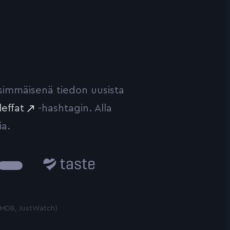
ensimmäisenä tiedon uusista
leffat
-hashtagin. Alla
ia.
Taste.io
 TMDB, JustWatch)