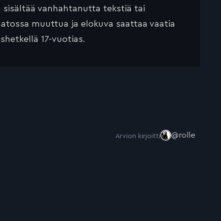
ä sisältää vanhahtanutta tekstiä tai
saatossa muuttua ja elokuva saattaa vaatia
ishetkellä 17-vuotias.
@rolle
Arvion kirjoitti