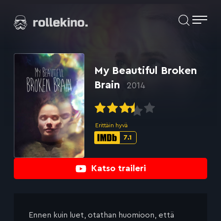
Siirry
Elokuvat ja elokuva-arviot | Rollekino.fi
suoraan
sisältöön
Fiilistelyä
lopputekstien
jälkeen.
My Beautiful Broken
Brain
2014
Erittäin hyvä
7.1
IMDb-
pisteet:
Katso traileri
Ennen kuin luet, otathan huomioon, että