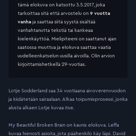
tämä elokuva on katsottu 3.5.2017, joka
tarkoittaa sitä että arvostelu on
9 vuotta
vanha
ja saattaa siitä syystä sisältää
vanhahtanutta tekstiä tai kankeaa
kielenkäyttöä. Mielipiteeni on saattanut ajan
saatossa muuttua ja elokuva saattaa vaatia
uudelleenkatselun uusilla aivoilla. Olin arvion
kirjoittamishetkellä 29-vuotias.
Lotje Sodderland saa 34 vuotiaana aivoverenvuodon
ja kiidätetään sairaalaan. Alkaa toipumisprosessi, jonka
alusta alkaen Lotje kuvaa itse.
My Beautiful Broken Brain on kaunis elokuva. Leffa
kuvaa hienosti asioita, jota päähenkilö käy läpi. David