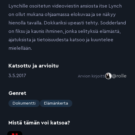
Lynchille osoitetun videoviestin ansiosta itse Lynch
on ollut mukana ohjaamassa elokuvaa ja se näkyy
hienolla tavalla. Dokkariksi upeasti tehty. Sodderland
on fiksu ja kaunis ihminen, jonka selityksiä elämästä,
ajatuksista ja tietoisuudesta katsoo ja kuuntelee
mielellään.
Katsottu ja arvioitu
:
3.5.2017
@rolle
Arvion kirjoitti
Genret
:
Dokumentti
Elämänkerta
Mistä tämän voi katsoa?