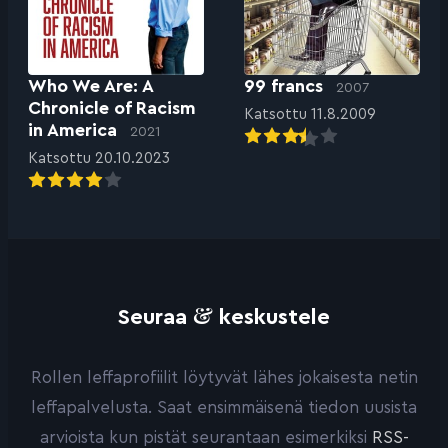
Who We Are: A
99 francs
2007
Chronicle of Racism
Katsottu 11.8.2009
in America
2021
Katsottu 20.10.2023
&
Seuraa
keskustele
Rollen leffaprofiilit löytyvät lähes jokaisesta netin
leffapalvelusta. Saat ensimmäisenä tiedon uusista
arvioista kun pistät seurantaan esimerkiksi
RSS-