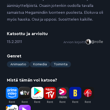
ääninäyttelijöistä. Osasin jotenkin oudolla tavalla
samaistua Megamindiin luonteen puolesta. Elokuva oli
myös hauska. Osui ja upposi. Suosittelen kaikille.
Katsottu ja arvioitu
:
15.2.2011
@rolle
Arvion kirjoitti
Genret
:
Animaatio
Komedia
Toiminta
Mistä tämän voi katsoa?