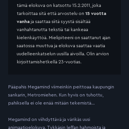
tämä elokuva on katsottu 15.2.2011, joka
tarkoittaa sitä että arvostelu on
15 vuotta
vanha
ja saattaa siitä syystä sisältää
vanhahtanutta tekstiä tai kankeaa
kielenkäyttöä. Mielipiteeni on saattanut ajan
saatossa muuttua ja elokuva saattaa vaatia
uudelleenkatselun uusilla aivoilla. Olin arvion
kirjoittamishetkellä 23-vuotias.
Pääpahis Megamind viimeinkin peittoaa kaupungin
sankarin, Metromiehen. Kun hyvis on tuhottu,
pahiksella ei ole enää mitään tekemistä…
Megamind on viihdyttävä ja värikäs uusi
animaatioelokuva. Tykkäsin leffan hahmoista ja