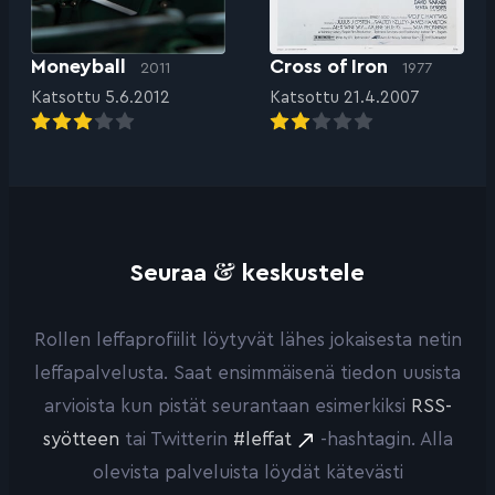
Moneyball
Cross of Iron
2011
1977
Katsottu 5.6.2012
Katsottu 21.4.2007
&
Seuraa
keskustele
Rollen leffaprofiilit löytyvät lähes jokaisesta netin
leffapalvelusta. Saat ensimmäisenä tiedon uusista
arvioista kun pistät seurantaan esimerkiksi
RSS-
syötteen
tai Twitterin
#leffat
-hashtagin. Alla
olevista palveluista löydät kätevästi