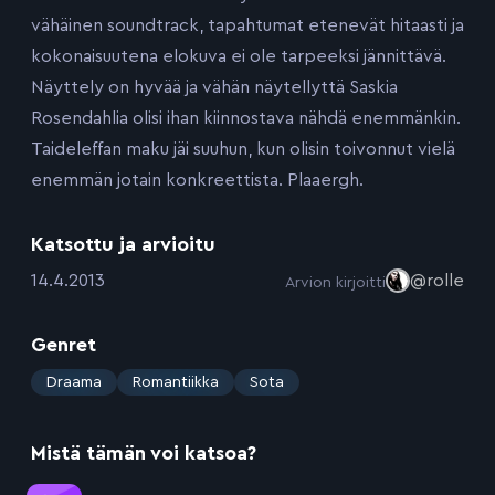
vähäinen soundtrack, tapahtumat etenevät hitaasti ja
kokonaisuutena elokuva ei ole tarpeeksi jännittävä.
Näyttely on hyvää ja vähän näytellyttä Saskia
Rosendahlia olisi ihan kiinnostava nähdä enemmänkin.
Taideleffan maku jäi suuhun, kun olisin toivonnut vielä
enemmän jotain konkreettista. Plaaergh.
Katsottu ja arvioitu
:
14.4.2013
@rolle
Arvion kirjoitti
Genret
:
Draama
Romantiikka
Sota
Mistä tämän voi katsoa?