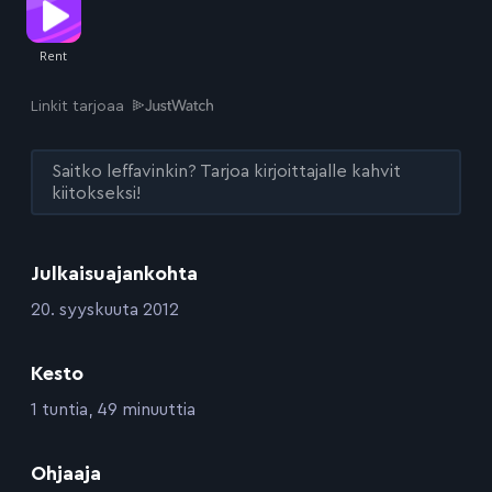
Linkit tarjoaa
Saitko leffavinkin? Tarjoa kirjoittajalle kahvit
kiitokseksi!
Julkaisuajankohta
:
20. syyskuuta 2012
Kesto
:
1 tuntia, 49 minuuttia
:
Ohjaaja