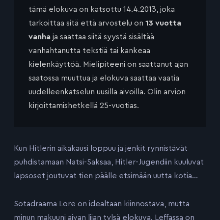
tämä elokuva on katsottu 14.4.2013, joka
tarkoittaa sitä että arvostelu on
13 vuotta
vanha
ja saattaa siitä syystä sisältää
vanhahtanutta tekstiä tai kankeaa
kielenkäyttöä. Mielipiteeni on saattanut ajan
saatossa muuttua ja elokuva saattaa vaatia
uudelleenkatselun uusilla aivoilla. Olin arvion
kirjoittamishetkellä 25-vuotias.
Kun Hitlerin aikakausi loppuu ja jenkit rynnistävät
puhdistamaan Natsi-Saksaa, Hitler-Jugendiin kuuluvat
lapsoset joutuvat tien päälle etsimään uutta kotia…
Sotadraama Lore on idealtaan kiinnostava, mutta
minun makuuni aivan liian tylsä elokuva. Leffassa on