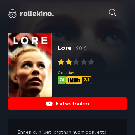
Siirry
Elokuvat ja elokuva-arviot | Rollekino.fi
suoraan
sisältöön
Fiilistelyä
lopputekstien
jälkeen.
Lore
2012
Siedettävä
76
7.1
Metascore-
IMDb-
pisteet:
pisteet:
Katso traileri
Ennen kuin luet, otathan huomioon, että