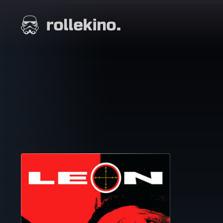
Siirry
suoraan
Elokuvat ja elokuva-arviot | Rollekino.fi
sisältöön
Fiilistelyä
lopputekstien
jälkeen.