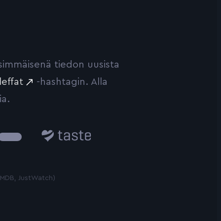
ensimmäisenä tiedon uusista
leffat
-hashtagin. Alla
ia.
Taste.io
 TMDB, JustWatch)