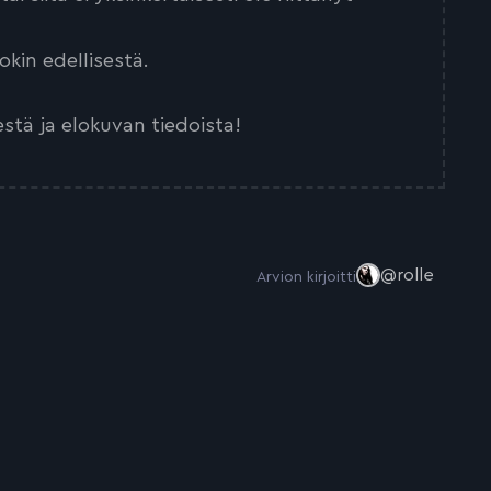
kin edellisestä.
estä ja elokuvan tiedoista!
@rolle
Arvion kirjoitti