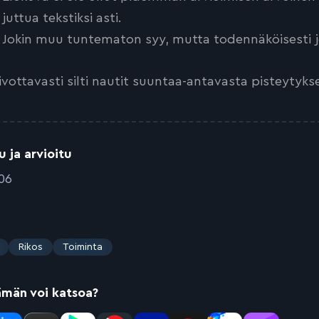
juttua tekstiksi asti.
Jokin muu tuntematon syy, mutta todennäköisesti jo
ivottavasti silti nautit suuntaa-antavasta pisteytyks
u ja arvioitu
006
Rikos
Toiminta
ämän voi katsoa?