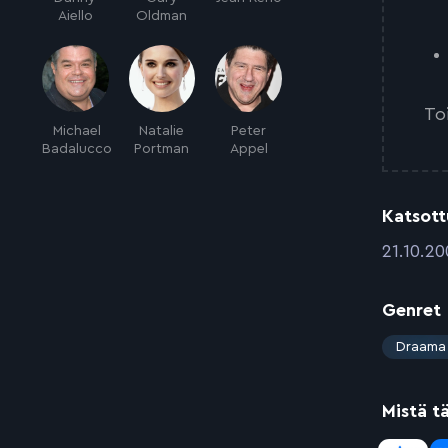
Aiello
Oldman
To
Michael
Natalie
Peter
Badalucco
Portman
Appel
Katsott
:
21.10.2
Genret
:
Draama
Mistä t