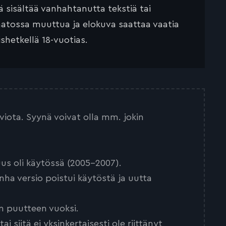
ä sisältää vanhahtanutta tekstiä tai
saatossa muuttua ja elokuva saattaa vaatia
ishetkellä 18-vuotias.
arviota. Syynä voivat olla mm. jokin
us oli käytössä (2005-2007).
nha versio poistui käytöstä ja uutta
n puutteen vuoksi.
 siitä ei yksinkertaisesti ole riittänyt