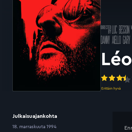
Ohjannut
LUC BESSON
k
Pääosissa
DANNY AIELLO
GARY
Lé
Erittäin hyvä
Julkaisuajankohta
:
18. marraskuuta 1994
Enn