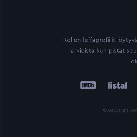
Rollen leffaprofiilit löyt
arvioista kun pistät se
ol
IMDb
Listal
Le
© Copyright Roni