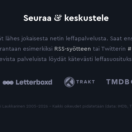
&
Seuraa
keskustele
yvät lähes jokaisesta netin leffapalvelusta. Saat 
urantaan esimerkiksi
RSS-syötteen
tai Twitterin
#
evista palveluista löydät kätevästi leffasuosituks
tterboxd
Trakt
The
Movie
Database
 Laukkarinen 2005-2026 - Kaikki oikeudet pidätetään (data: IMDb,