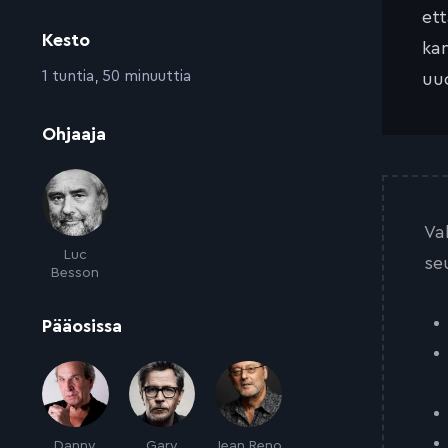
et
Kesto
kan
:
1 tuntia, 50 minuuttia
uud
:
Ohjaaja
Va
Luc
se
Besson
:
Pääosissa
Danny
Gary
Jean Reno