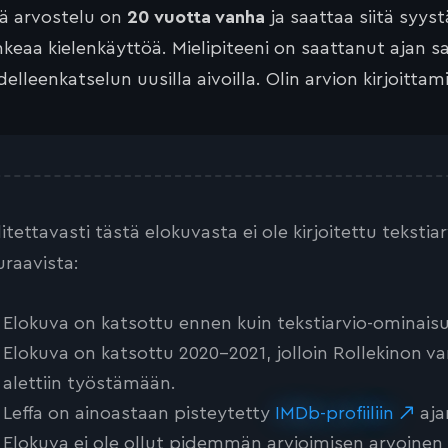
tä arvostelu on
20 vuotta vanha
ja saattaa siitä syyst
keaa kielenkäyttöä. Mielipiteeni on saattanut ajan 
elleenkatselun uusilla aivoilla. Olin arvion kirjoittam
litettavasti tästä elokuvasta ei ole kirjoitettu teksti
uraavista:
Elokuva on katsottu ennen kuin tekstiarvio-ominaisu
Elokuva on katsottu 2020-2021, jolloin Rollekinon va
alettiin työstämään.
Leffa on ainoastaan pisteytetty
IMDb-profiiliin
aja
Elokuva ei ole ollut pidemmän arvioimisen arvoinen tai