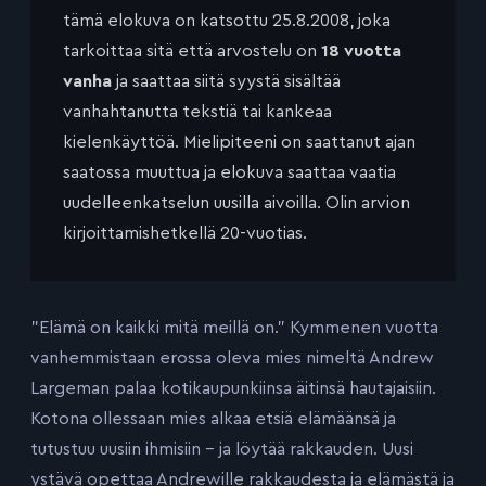
tämä elokuva on katsottu 25.8.2008, joka
tarkoittaa sitä että arvostelu on
18 vuotta
vanha
ja saattaa siitä syystä sisältää
vanhahtanutta tekstiä tai kankeaa
kielenkäyttöä. Mielipiteeni on saattanut ajan
saatossa muuttua ja elokuva saattaa vaatia
uudelleenkatselun uusilla aivoilla. Olin arvion
kirjoittamishetkellä 20-vuotias.
”Elämä on kaikki mitä meillä on.” Kymmenen vuotta
vanhemmistaan erossa oleva mies nimeltä Andrew
Largeman palaa kotikaupunkiinsa äitinsä hautajaisiin.
Kotona ollessaan mies alkaa etsiä elämäänsä ja
tutustuu uusiin ihmisiin – ja löytää rakkauden. Uusi
ystävä opettaa Andrewille rakkaudesta ja elämästä ja