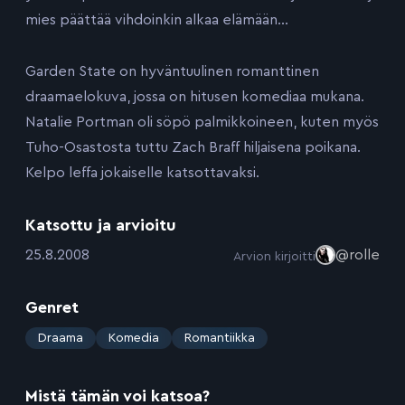
mies päättää vihdoinkin alkaa elämään…
Garden State on hyväntuulinen romanttinen
draamaelokuva, jossa on hitusen komediaa mukana.
Natalie Portman oli söpö palmikkoineen, kuten myös
Tuho-Osastosta tuttu Zach Braff hiljaisena poikana.
Kelpo leffa jokaiselle katsottavaksi.
Katsottu ja arvioitu
:
25.8.2008
@rolle
Arvion kirjoitti
Genret
:
Draama
Komedia
Romantiikka
Mistä tämän voi katsoa?