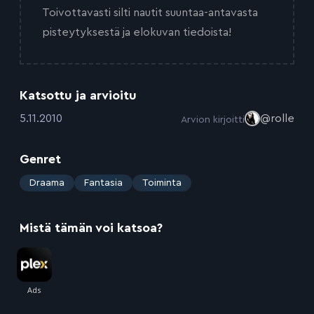
Toivottavasti silti nautit suuntaa-antavasta
pisteytyksestä ja elokuvan tiedoista!
Katsottu ja arvioitu
:
5.11.2010
@rolle
Arvion kirjoitti
Genret
:
Draama
Fantasia
Toiminta
Mistä tämän voi katsoa?