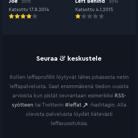
Joe
Left Behind
2013
2014
Katsottu 17.8.2014
Katsottu 4.1.2015
&
Seuraa
keskustele
Rollen leffaprofiilit löytyvät lähes jokaisesta netin
leffapalvelusta. Saat ensimmäisenä tiedon uusista
arvioista kun pistät seurantaan esimerkiksi
RSS-
syötteen
tai Twitterin
#leffat
-hashtagin. Alla
olevista palveluista löydät kätevästi
leffasuosituksia.