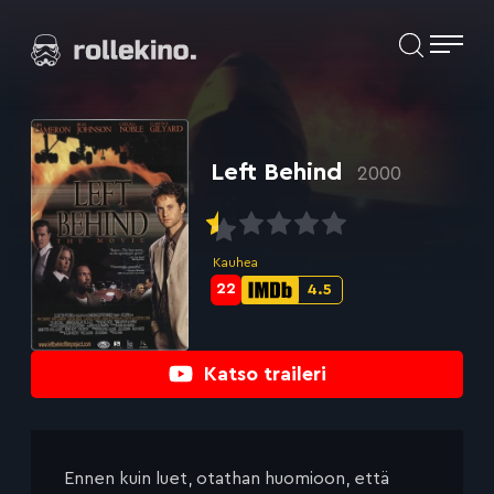
Siirry
Elokuvat ja elokuva-arviot | Rollekino.fi
suoraan
sisältöön
Fiilistelyä
lopputekstien
jälkeen.
Left Behind
2000
Kauhea
22
4.5
Metascore-
IMDb-
pisteet:
pisteet:
Katso traileri
Ennen kuin luet, otathan huomioon, että