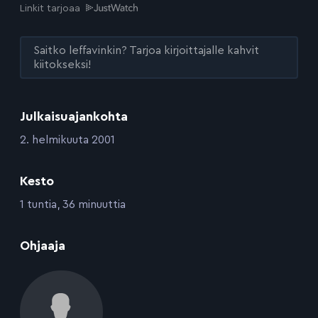
Linkit tarjoaa
Saitko leffavinkin? Tarjoa kirjoittajalle kahvit
kiitokseksi!
Julkaisuajankohta
:
2. helmikuuta 2001
Kesto
:
1 tuntia, 36 minuuttia
:
Ohjaaja