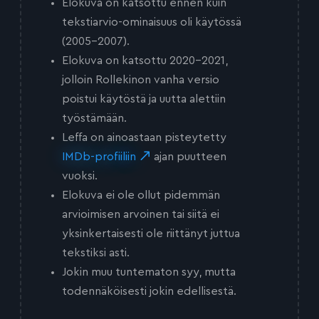
Elokuva on katsottu ennen kuin
tekstiarvio-ominaisuus oli käytössä
(2005-2007).
Elokuva on katsottu 2020-2021,
jolloin Rollekinon vanha versio
poistui käytöstä ja uutta alettiin
työstämään.
Leffa on ainoastaan pisteytetty
IMDb-profiiliin
ajan puutteen
vuoksi.
Elokuva ei ole ollut pidemmän
arvioimisen arvoinen tai siitä ei
yksinkertaisesti ole riittänyt juttua
tekstiksi asti.
Jokin muu tuntematon syy, mutta
todennäköisesti jokin edellisestä.