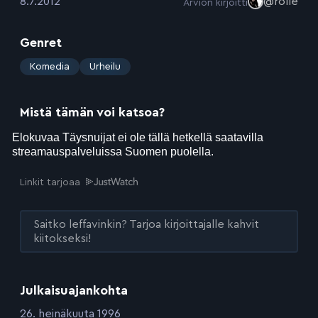
:
8.7.2012
@rolle
Arvion kirjoitti
Genret
:
Komedia
Urheilu
Mistä tämän voi katsoa?
Linkit tarjoaa
Saitko leffavinkin? Tarjoa kirjoittajalle kahvit
kiitokseksi!
Julkaisuajankohta
:
26. heinäkuuta 1996