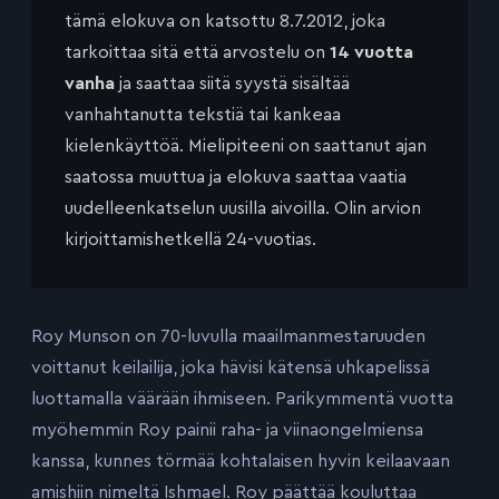
tämä elokuva on katsottu 8.7.2012, joka
tarkoittaa sitä että arvostelu on
14 vuotta
vanha
ja saattaa siitä syystä sisältää
vanhahtanutta tekstiä tai kankeaa
kielenkäyttöä. Mielipiteeni on saattanut ajan
saatossa muuttua ja elokuva saattaa vaatia
uudelleenkatselun uusilla aivoilla. Olin arvion
kirjoittamishetkellä 24-vuotias.
Roy Munson on 70-luvulla maailmanmestaruuden
voittanut keilailija, joka hävisi kätensä uhkapelissä
luottamalla väärään ihmiseen. Parikymmentä vuotta
myöhemmin Roy painii raha- ja viinaongelmiensa
kanssa, kunnes törmää kohtalaisen hyvin keilaavaan
amishiin nimeltä Ishmael. Roy päättää kouluttaa