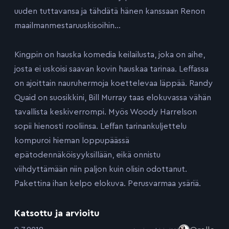
uuden tuttavansa ja tähdätä hänen kanssaan Renon
maailmanmestaruuskisoihin…
Kingpin on hauska komedia keilailusta, joka on aihe,
josta ei uskoisi saavan kovin hauskaa tarinaa. Leffassa
on ajoittain nauruhermoja koettelevaa läppää. Randy
Quaid on suosikkini, Bill Murray taas elokuvassa vähän
tavallista keskiverrompi. Myös Woody Harrelson
sopii hienosti rooliinsa. Leffan tarinankuljettelu
kompuroi hieman loppupäässä
epätodennäköisyyksillään, eikä onnistu
viihdyttämään niin paljon kuin olisin odottanut.
Pakettina ihan kelpo elokuva. Perusvarmaa ysäriä.
Katsottu ja arvioitu