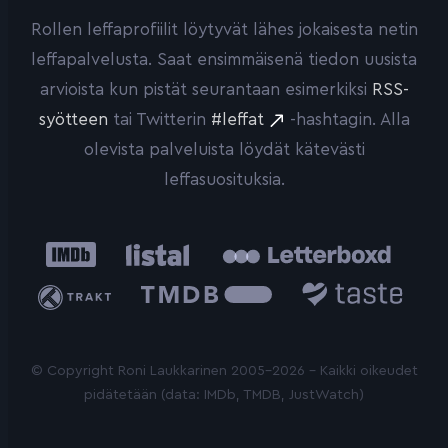
Rollen leffaprofiilit löytyvät lähes jokaisesta netin
leffapalvelusta. Saat ensimmäisenä tiedon uusista
arvioista kun pistät seurantaan esimerkiksi
RSS-
syötteen
tai Twitterin
#leffat
-hashtagin. Alla
olevista palveluista löydät kätevästi
leffasuosituksia.
IMDb
Listal
Letterboxd
Trakt
The
Taste.io
Movie
Database
© Copyright Roni Laukkarinen 2005-2026 - Kaikki oikeudet
pidätetään (data: IMDb, TMDB, JustWatch)