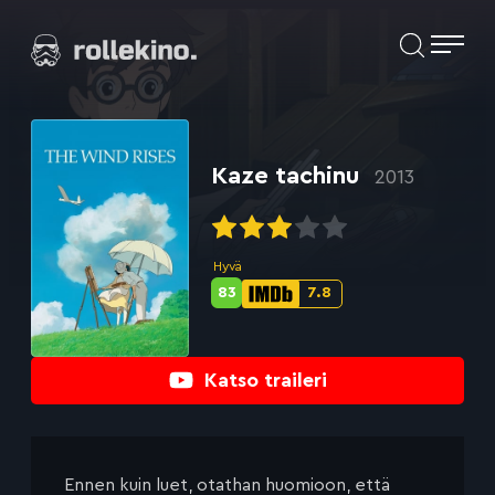
Siirry
Elokuvat ja elokuva-arviot | Rollekino.fi
suoraan
sisältöön
Fiilistelyä
lopputekstien
jälkeen.
Kaze tachinu
2013
Hyvä
83
7.8
Metascore-
IMDb-
pisteet:
pisteet:
Katso traileri
Ennen kuin luet, otathan huomioon, että