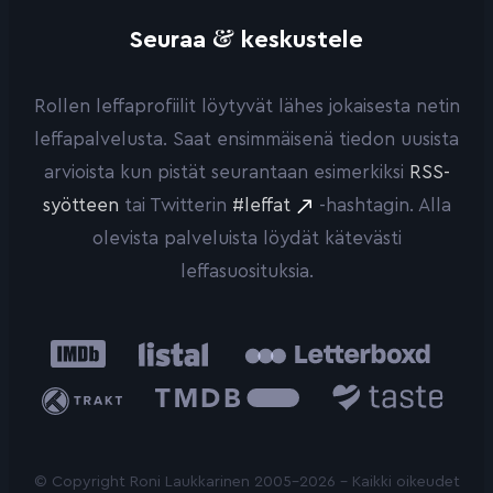
&
Seuraa
keskustele
Rollen leffaprofiilit löytyvät lähes jokaisesta netin
leffapalvelusta. Saat ensimmäisenä tiedon uusista
arvioista kun pistät seurantaan esimerkiksi
RSS-
syötteen
tai Twitterin
#leffat
-hashtagin. Alla
olevista palveluista löydät kätevästi
leffasuosituksia.
IMDb
Listal
Letterboxd
Trakt
The
Taste.io
Movie
Database
© Copyright Roni Laukkarinen 2005-2026 - Kaikki oikeudet