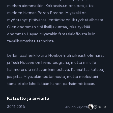
miehen aiemmatkin. Kokonaisuus on upea ja toi
mieleen hieman Porco Rosson. Miyazaki on
myöntänyt pitävänsä lentämiseen liittyvistä aiheista.
Olen enemmän sitä ihailijakuntaa, joka tykkää
enemmän Hayao Miyazakin fantasialeffoista kuin
tavallisemmista tarinoista.
Leffan päähenkilö Jiro Horikoshi oli oikeasti olemassa
ja Tuuli Nousee on hieno biografia, mutta minulle
hahmo ei ole riittävän kiinnostava. Kannattaa katsoa,
jos pitää Miyazakin tuotannosta, mutta mielestäni
tämä ei ole lähelläkään hänen parhaimmistoaan.
Katsottu ja arvioitu
:
30.11.2014
@rolle
Arvion kirjoitti