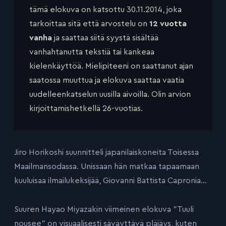
tämä elokuva on katsottu 30.11.2014, joka
tarkoittaa sitä että arvostelu on
12 vuotta
vanha
ja saattaa siitä syystä sisältää
vanhahtanutta tekstiä tai kankeaa
kielenkäyttöä. Mielipiteeni on saattanut ajan
saatossa muuttua ja elokuva saattaa vaatia
uudelleenkatselun uusilla aivoilla. Olin arvion
kirjoittamishetkellä 26-vuotias.
Jiro Horikoshi suunnitteli japanilaiskoneita Toisessa
Maailmansodassa. Unissaan hän matkaa tapaamaan
kuuluisaa ilmailukeksijää, Giovanni Battista Capronia…
Suuren Hayao Miyazakin viimeinen elokuva ”Tuuli
nousee” on visuaalisesti säväyttävä pläjäys, kuten