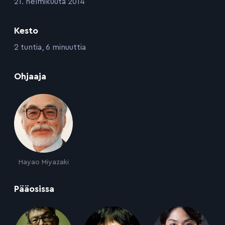
:
21. helmikuuta 2014
Kesto
:
2 tuntia, 6 minuuttia
:
Ohjaaja
Hayao Miyazaki
:
Pääosissa